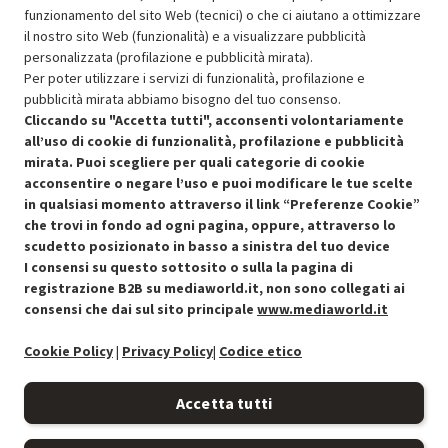
funzionamento del sito Web (tecnici) o che ci aiutano a ottimizzare
il nostro sito Web (funzionalità) e a visualizzare pubblicità
Aggiungi al carrello
personalizzata (profilazione e pubblicità mirata).
Per poter utilizzare i servizi di funzionalità, profilazione e
pubblicità mirata abbiamo bisogno del tuo consenso.
SCONTO RICONDIZIONATI
Cliccando su "Accetta tutti", acconsenti volontariamente
Approfitta dello sconto del 50% sul prodotto ricondizionato.
all’uso di cookie di funzionalità, profilazione e pubblicità
mirata. Puoi scegliere per quali categorie di cookie
acconsentire o negare l’uso e puoi modificare le tue scelte
in qualsiasi momento attraverso il link “Preferenze Cookie”
che trovi in fondo ad ogni pagina, oppure, attraverso lo
scudetto posizionato in basso a sinistra del tuo device
I consensi su questo sottosito o sulla la pagina di
Condizioni generali di vendita
Recedere dal contratto qui
registrazione B2B su mediaworld.it, non sono collegati ai
consensi che dai sul sito principale
www.mediaworld.it
Cookie Policy
Cookie Policy
|
Privacy Policy
|
Codice etico
Preferenze cookie
Accetta tutti
Informativa privacy