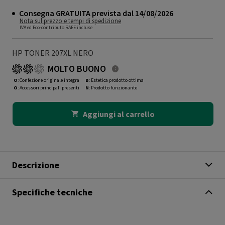
Consegna GRATUITA prevista dal 14/08/2026
Nota sul prezzo e tempi di spedizione
IVA ed Eco-contributo RAEE incluse
HP TONER 207XL NERO
MOLTO BUONO
O
: Confezione originale integra
B
: Estetica prodotto ottima
O
: Accessori principali presenti
N
: Prodotto funzionante
Aggiungi al carrello
Descrizione
Specifiche tecniche