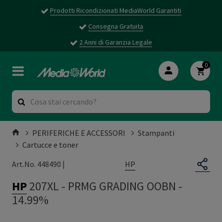
Prodotti Ricondizionati MediaWorld Garantiti
Consegna Gratuita
2 Anni di Garanzia Legale
0
PERIFERICHE E ACCESSORI
Stampanti
Cartucce e toner
HP
Art.No. 448490 |
HP
207XL
-
PRMG GRADING OOBN -
14.99%