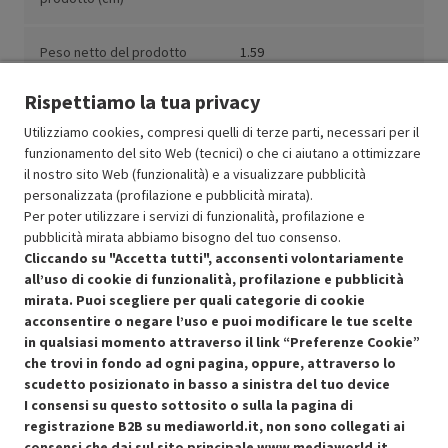
Peso netto del prodotto
1.59
(kg)
Rispettiamo la tua privacy
Utilizziamo cookies, compresi quelli di terze parti, necessari per il
funzionamento del sito Web (tecnici) o che ci aiutano a ottimizzare
il nostro sito Web (funzionalità) e a visualizzare pubblicità
Resi e garanzie
personalizzata (profilazione e pubblicità mirata).
Per poter utilizzare i servizi di funzionalità, profilazione e
Stato prodotti
pubblicità mirata abbiamo bisogno del tuo consenso.
Cliccando su "Accetta tutti", acconsenti volontariamente
all’uso di cookie di funzionalità, profilazione e pubblicità
mirata. Puoi scegliere per quali categorie di cookie
acconsentire o negare l’uso e puoi modificare le tue scelte
in qualsiasi momento attraverso il link “Preferenze Cookie”
che trovi in fondo ad ogni pagina, oppure, attraverso lo
scudetto posizionato in basso a sinistra del tuo device
I consensi su questo sottosito o sulla la pagina di
Condizioni generali di vendita
Recedere dal contratto qui
registrazione B2B su mediaworld.it, non sono collegati ai
consensi che dai sul sito principale
www.mediaworld.it