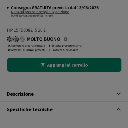
Consegna GRATUITA prevista dal 13/08/2026
Nota sul prezzo e tempi di spedizione
IVA ed Eco-contributo RAEE incluse
HP 15FD0082 I5 16 1
MOLTO BUONO
O
: Confezione originale integra
B
: Estetica prodotto ottima
O
: Accessori principali presenti
N
: Prodotto funzionante
Aggiungi al carrello
Descrizione
Specifiche tecniche