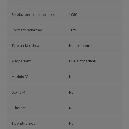
Risoluzione verticale (pixel)
1080
Formato schermo
16:9
Tipo unità ottica
Non presente
Altoparlanti
Due altoparlanti
Modulo 'G'
No
Slot SIM
No
Ethernet
No
Tipo Ethernet
No