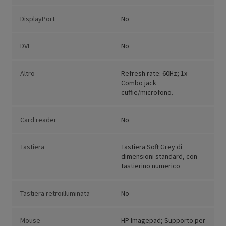
DisplayPort
No
DVI
No
Altro
Refresh rate: 60Hz; 1x
Combo jack
cuffie/microfono.
Card reader
No
Tastiera
Tastiera Soft Grey di
dimensioni standard, con
tastierino numerico
Tastiera retroilluminata
No
Mouse
HP Imagepad; Supporto per