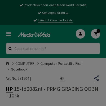
Prodotti Ricondizionati MediaWorld Garantiti
Consegna Gratuita
2 Anni di Garanzia Legale
0
COMPUTER
Computer Portatili e Fissi
Notebook
HP
Art.No. 531204 |
HP
15-fd0082nl
-
PRMG GRADING OOBN
- 10%