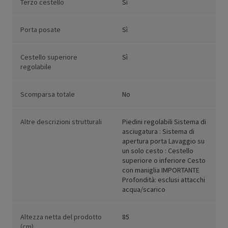
Terzo cestello
Sì
Porta posate
Sì
Cestello superiore
Sì
regolabile
Scomparsa totale
No
Altre descrizioni strutturali
Piedini regolabili Sistema di
asciugatura : Sistema di
apertura porta Lavaggio su
un solo cesto : Cestello
superiore o inferiore Cesto
con maniglia IMPORTANTE
Profondità: esclusi attacchi
acqua/scarico
Altezza netta del prodotto
85
(cm)