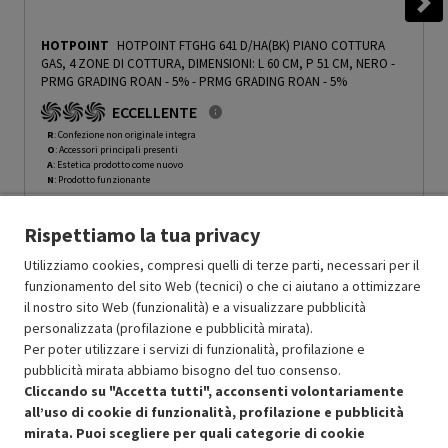
HOTPOINT
HOTPOINT FTGHG 641 D/HA(BK) PIANO COTTURA
GAS, 4 ZONE DI COTTURA, DIMENSIONI: L 60 CM, P 51 CM, NERO -
PRMG GRADING ROAN - 5%
-
PRMG GRADING ROAN - 5%
ECCELLENTE
R
: Confezione non originale integra
O
: Accessori principali presenti
A
: Estetica prodotto come nuovo
N
: Prodotto funzionante
Prodotto Nuovo
849.00
-5%
Rispettiamo la tua privacy
Prezzo ridotto da
a
Ricondizionato
806.55
-50%
403.27
In Promozione
Utilizziamo cookies, compresi quelli di terze parti, necessari per il
funzionamento del sito Web (tecnici) o che ci aiutano a ottimizzare
il nostro sito Web (funzionalità) e a visualizzare pubblicità
Aggiungi al carrello
personalizzata (profilazione e pubblicità mirata).
Per poter utilizzare i servizi di funzionalità, profilazione e
pubblicità mirata abbiamo bisogno del tuo consenso.
SCONTO RICONDIZIONATI
Cliccando su "Accetta tutti", acconsenti volontariamente
Approfitta dello sconto del 50% sul prodotto ricondizionato.
all’uso di cookie di funzionalità, profilazione e pubblicità
mirata. Puoi scegliere per quali categorie di cookie