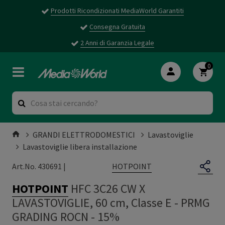
Prodotti Ricondizionati MediaWorld Garantiti
Consegna Gratuita
2 Anni di Garanzia Legale
0
GRANDI ELETTRODOMESTICI
Lavastoviglie
Lavastoviglie libera installazione
HOTPOINT
Art.No. 430691 |
HOTPOINT
HFC 3C26 CW X
LAVASTOVIGLIE, 60 cm, Classe E
-
PRMG
GRADING ROCN - 15%