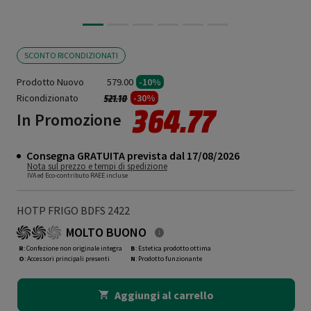
SCONTO RICONDIZIONATI
Prodotto Nuovo
579.00
-10%
Ricondizionato
Prezzo ridotto da
a
-30%
521.10
364.77
In Promozione
Consegna GRATUITA prevista dal 17/08/2026
Nota sul prezzo e tempi di spedizione
IVA ed Eco-contributo RAEE incluse
HOTP FRIGO BDFS 2422
MOLTO BUONO
R
: Confezione non originale integra
B
: Estetica prodotto ottima
O
: Accessori principali presenti
N
: Prodotto funzionante
Aggiungi al carrello