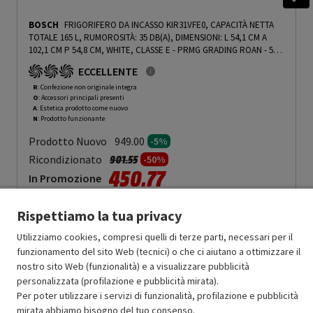
BOSCH
FRIGORIFERO DA INCASSO KIR31VFE0, CAPACITÀ NETTA
TOTALE 165 L, RUMOROSITÀ: 35 DB(A), DIMENSIONI: L 54,1 CM A
102,1 CM P 54,8 CM, WHITE, CLASSE E - PRMG GRADING ROAN - 5%
-
PRMG GRADING ROAN - 5%
ECCELLENTE
R
: Confezione non originale integra
O
: Accessori principali presenti
A
: Estetica prodotto come nuovo
N
: Prodotto funzionante
Prodotto Nuovo
949.00
-5%
Prezzo ridotto da
a
Ricondizionato
901.55
-50%
450.77
In Promozione
Aggiungi al carrello
Rispettiamo la tua privacy
Utilizziamo cookies, compresi quelli di terze parti, necessari per il
funzionamento del sito Web (tecnici) o che ci aiutano a ottimizzare il
SCONTO RICONDIZIONATI
nostro sito Web (funzionalità) e a visualizzare pubblicità
Approfitta dello sconto del 50% sul prodotto ricondizionato.
personalizzata (profilazione e pubblicità mirata).
Per poter utilizzare i servizi di funzionalità, profilazione e pubblicità
mirata abbiamo bisogno del tuo consenso.