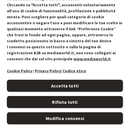
Cliccando su "Accetta tutti", acconsenti volontariamente
all’uso di cookie di funzionalità, profilazione e pubblicità
mirata. Puoi scegliere per quali categorie di cookie
acconsentire o negare l’uso e puoi modificare le tue scelte in
Condizioni generali di vendita
Recedere dal contratto qui
qualsiasi momento attraverso il link “Preferenze Cookie”
che trovi in fondo ad ogni pagina, oppure, attraverso lo
Cookie Policy
scudetto posizionato in basso a sinistra del tuo device
I consensi su questo sottosito o sulla la pagina di
Preferenze cookie
registrazione B2B su mediaworld.it, non sono collegati ai
consensi che dai sul sito principale
www.mediaworld.it
Informativa privacy
Cookie Policy
|
Privacy Policy
|
Codice etico
Accessibilità
Accetta tutti
Rifiuta tutti
Modifica consensi