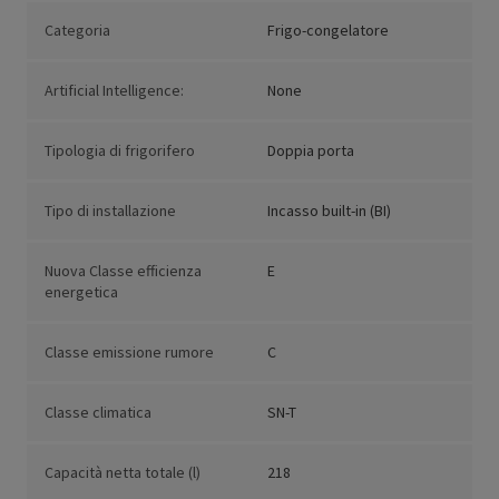
Categoria
Frigo-congelatore
Artificial Intelligence:
None
Tipologia di frigorifero
Doppia porta
Tipo di installazione
Incasso built-in (BI)
Nuova Classe efficienza
E
energetica
Classe emissione rumore
C
Classe climatica
SN-T
Capacità netta totale (l)
218