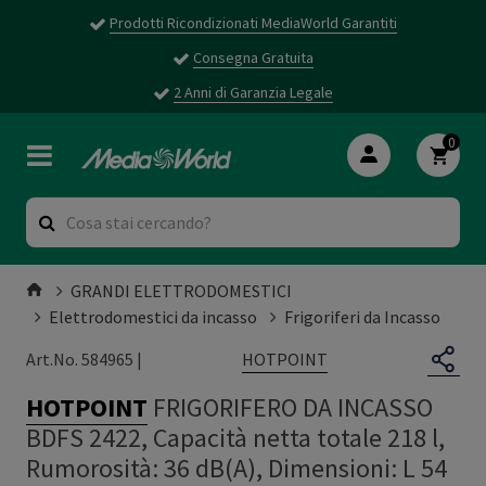
Prodotti Ricondizionati MediaWorld Garantiti
Consegna Gratuita
2 Anni di Garanzia Legale
0
GRANDI ELETTRODOMESTICI
Elettrodomestici da incasso
Frigoriferi da Incasso
HOTPOINT
Art.No. 584965 |
HOTPOINT
FRIGORIFERO DA INCASSO
BDFS 2422, Capacità netta totale 218 l,
Rumorosità: 36 dB(A), Dimensioni: L 54