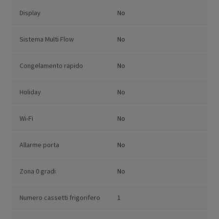
Display
No
Sistema Multi Flow
No
Congelamento rapido
No
Holiday
No
Wi-Fi
No
Allarme porta
No
Zona 0 gradi
No
Numero cassetti frigorifero
1