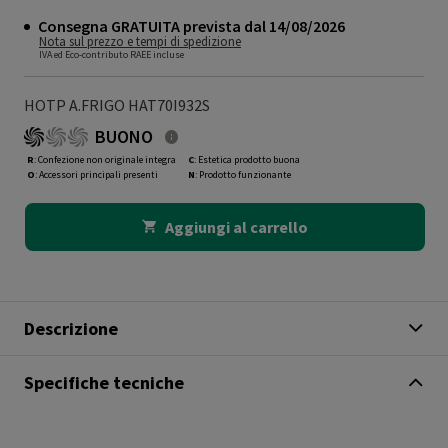
Consegna GRATUITA prevista dal 14/08/2026
Nota sul prezzo e tempi di spedizione
IVA ed Eco-contributo RAEE incluse
HOTP A.FRIGO HAT70I932S
BUONO
R
: Confezione non originale integra
C
: Estetica prodotto buona
O
: Accessori principali presenti
N
: Prodotto funzionante
Aggiungi al carrello
Descrizione
Specifiche tecniche