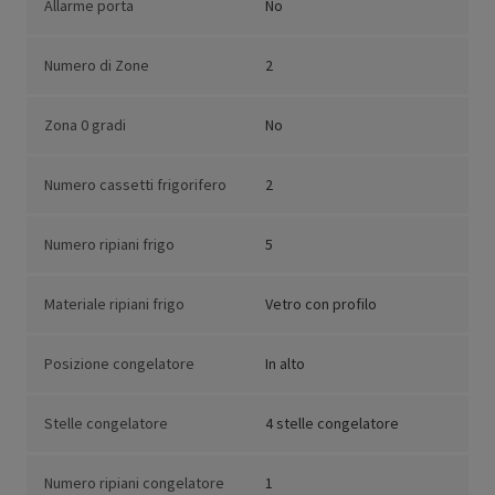
Allarme porta
No
Numero di Zone
2
Zona 0 gradi
No
Numero cassetti frigorifero
2
Numero ripiani frigo
5
Materiale ripiani frigo
Vetro con profilo
Posizione congelatore
In alto
Stelle congelatore
4 stelle congelatore
Numero ripiani congelatore
1