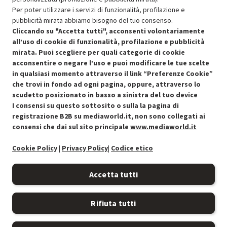
Per poter utilizzare i servizi di funzionalità, profilazione e
Stato prodotti
pubblicità mirata abbiamo bisogno del tuo consenso.
Cliccando su "Accetta tutti", acconsenti volontariamente
all’uso di cookie di funzionalità, profilazione e pubblicità
mirata. Puoi scegliere per quali categorie di cookie
acconsentire o negare l’uso e puoi modificare le tue scelte
in qualsiasi momento attraverso il link “Preferenze Cookie”
che trovi in fondo ad ogni pagina, oppure, attraverso lo
scudetto posizionato in basso a sinistra del tuo device
I consensi su questo sottosito o sulla la pagina di
Condizioni generali di vendita
Recedere dal contratto qui
registrazione B2B su mediaworld.it, non sono collegati ai
consensi che dai sul sito principale
www.mediaworld.it
Cookie Policy
Cookie Policy
|
Privacy Policy
|
Codice etico
Preferenze cookie
Accetta tutti
Informativa privacy
Rifiuta tutti
Accessibilità