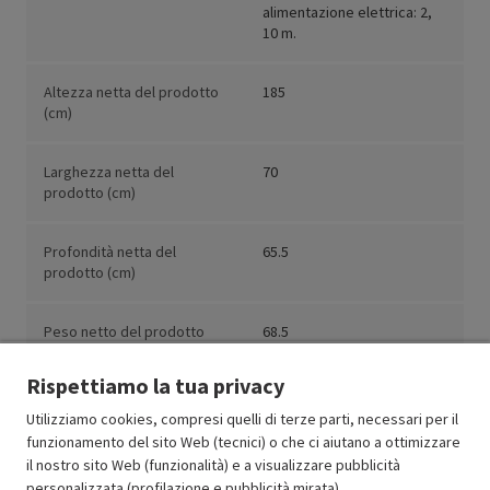
alimentazione elettrica: 2,
10 m.
Altezza netta del prodotto
185
(cm)
Larghezza netta del
70
prodotto (cm)
Profondità netta del
65.5
prodotto (cm)
Peso netto del prodotto
68.5
(kg)
Rispettiamo la tua privacy
Utilizziamo cookies, compresi quelli di terze parti, necessari per il
funzionamento del sito Web (tecnici) o che ci aiutano a ottimizzare
il nostro sito Web (funzionalità) e a visualizzare pubblicità
Resi e garanzie
personalizzata (profilazione e pubblicità mirata).