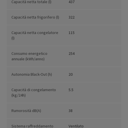
Capacità netta totale (l)
437
Capacità netta frigorifero (l)
322
Capacità netta congelatore
115
(l)
Consumo energetico
254
annuale (kWh/anno)
Autonomia Black-Out (h)
20
Capacità di congelamento
5.5
(kg/24h)
Rumorosità dB(A)
38
Sistema raffreddamento
Ventilato