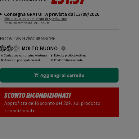
Consegna GRATUITA prevista dal 13/08/2026
Nota sul prezzo e tempi di spedizione
IVA ed Eco-contributo RAEE incluse
HOOV LVB H7W4 48MBCR6
MOLTO BUONO
R
: Confezione non originale integra
B
: Estetica prodotto ottima
O
: Accessori principali presenti
N
: Prodotto funzionante
Aggiungi al carrello
SCONTO RICONDIZIONATI
Approfitta dello sconto del 30% sul prodotto
ricondizionato.