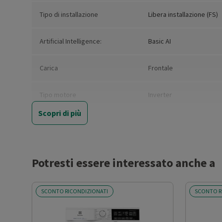
Tipo di installazione
Libera installazione (FS)
Artificial Intelligence:
Basic AI
Carica
Frontale
Tipo motore
Inverter
Scopri di più
Nuova Classe efficienza
A
energetica
Consumo ponderato di energia
42
Potresti essere interessato anche a
per 100 cicli (kWh)
SCONTO RICONDIZIONATI
SCONTO R
Durata del programma Eco 40-
218
60 alla capacità nominale
(ore,min)