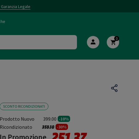
i Garanzia Legale
che
0
SCONTO RICONDIZIONATI
Prodotto Nuovo
399.00
-10%
Prezzo ridotto da
a
Ricondizionato
359.10
-30%
251.37
In Promozione