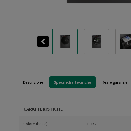
Previous
Descrizione
Specifiche tecniche
Resi e garanzie
CARATTERISTICHE
Colore (basic):
Black