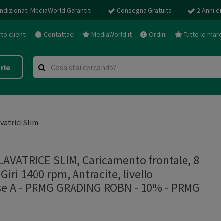
ndizionati MediaWorld Garantiti
Consegna Gratuita
2 Anni d
o clienti
Contattaci
MediaWorld.it
Ordini
Tutte le mar
rie
vatrici Slim
VATRICE SLIM, Caricamento frontale, 8
iri 1400 rpm, Antracite, livello
asse A - PRMG GRADING ROBN - 10%
-
PRMG