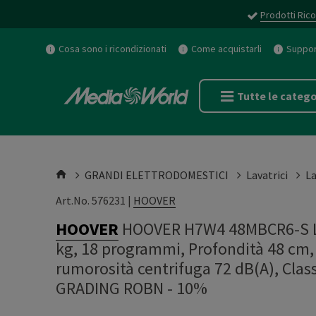
Prodotti Rico
Cosa sono i ricondizionati
Come acquistarli
Support
Tutte le catego
GRANDI ELETTRODOMESTICI
Lavatrici
La
Art.No. 576231 |
HOOVER
HOOVER
HOOVER H7W4 48MBCR6-S LA
kg, 18 programmi, Profondità 48 cm, G
rumorosità centrifuga 72 dB(A), Cl
GRADING ROBN - 10%