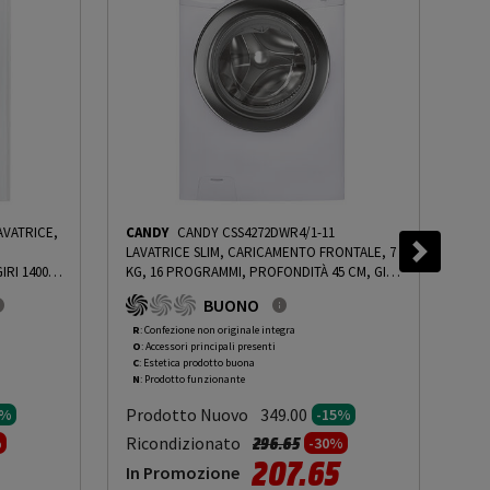
AVATRICE,
CANDY
CANDY CSS4272DWR4/1-11
HO
LAVATRICE SLIM, CARICAMENTO FRONTALE, 7
LAV
RI 1400
KG, 16 PROGRAMMI, PROFONDITÀ 45 CM, GIRI
16 
À
1200 RPM, BIANCO, LIVELLO RUMOROSITÀ
140
BUONO
PRMG
CENTRIFUGA 79 DB(A), CLASSE B - PRMG
CEN
ING ROBN
GRADING ROCN - 15%
-
PRMG GRADING ROCN
GRA
R
: Confezione non originale integra
R
: 
O
: Accessori principali presenti
O
: 
- 15%
- 1
C
: Estetica prodotto buona
C
: 
N
: Prodotto funzionante
N
: 
Prodotto Nuovo
Pr
349.00
0%
-15%
to da
Prezzo ridotto da
a
Ricondizionato
Ric
296.65
%
-30%
207.65
In Promozione
In