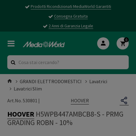
Prodotti Ricondizionati MediaWorld Garantiti
Consegna Gratuita
2 Anni di Garanzia Legale
0
GRANDI ELETTRODOMESTICI
Lavatrici
Lavatrici Slim
HOOVER
Art.No. 530801 |
HOOVER
H5WPB447AMBCB8-S
-
PRMG
GRADING ROBN - 10%