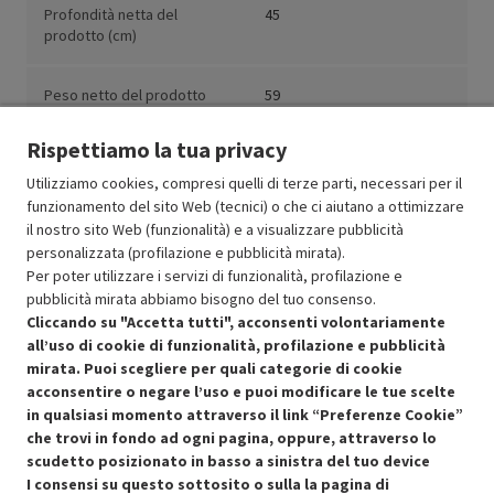
Profondità netta del
45
prodotto (cm)
Peso netto del prodotto
59
(kg)
Rispettiamo la tua privacy
Utilizziamo cookies, compresi quelli di terze parti, necessari per il
funzionamento del sito Web (tecnici) o che ci aiutano a ottimizzare
il nostro sito Web (funzionalità) e a visualizzare pubblicità
Resi e garanzie
personalizzata (profilazione e pubblicità mirata).
Per poter utilizzare i servizi di funzionalità, profilazione e
Stato prodotti
pubblicità mirata abbiamo bisogno del tuo consenso.
Cliccando su "Accetta tutti", acconsenti volontariamente
all’uso di cookie di funzionalità, profilazione e pubblicità
mirata. Puoi scegliere per quali categorie di cookie
acconsentire o negare l’uso e puoi modificare le tue scelte
in qualsiasi momento attraverso il link “Preferenze Cookie”
che trovi in fondo ad ogni pagina, oppure, attraverso lo
scudetto posizionato in basso a sinistra del tuo device
I consensi su questo sottosito o sulla la pagina di