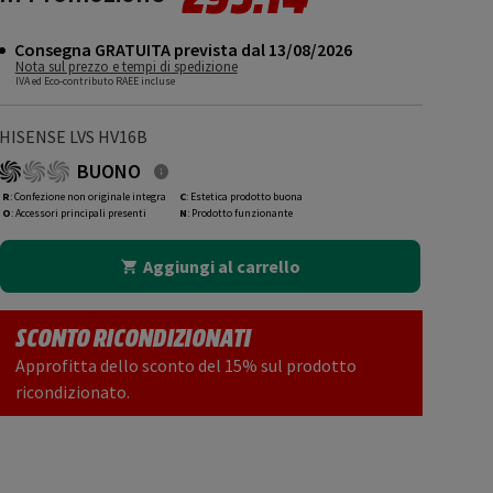
Consegna GRATUITA prevista dal 13/08/2026
Nota sul prezzo e tempi di spedizione
IVA ed Eco-contributo RAEE incluse
HISENSE LVS HV16B
BUONO
R
: Confezione non originale integra
C
: Estetica prodotto buona
O
: Accessori principali presenti
N
: Prodotto funzionante
Aggiungi al carrello
SCONTO RICONDIZIONATI
Approfitta dello sconto del 15% sul prodotto
ricondizionato.