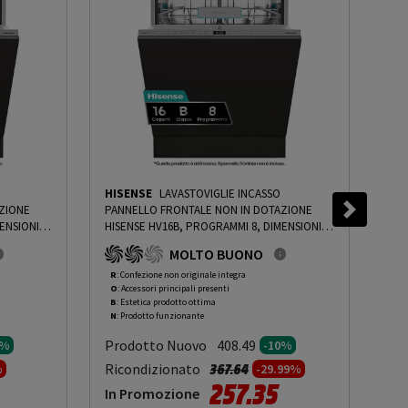
HISENSE
LAVASTOVIGLIE INCASSO
HIS
ZIONE
PANNELLO FRONTALE NON IN DOTAZIONE
PAN
ENSIONI: L
HISENSE HV16B, PROGRAMMI 8, DIMENSIONI: L
HIS
MOROSITÀ
59,8 CM, A 81,6 CM, P 55,5 CM, RUMOROSITÀ
59,
MOLTO BUONO
, BIANCO,
40 DB(A), CONSUMO DI ACQUA 9,5 L, BIANCO,
40 
 10%
-
CLASSE B - PRMG GRADING ROBN - 10%
-
CLA
R
: Confezione non originale integra
R
: 
O
: Accessori principali presenti
O
: 
PRMG GRADING ROBN - 10%
PRM
B
: Estetica prodotto ottima
B
: 
N
: Prodotto funzionante
N
: 
Prodotto Nuovo
Pr
408.49
0%
-10%
to da
Prezzo ridotto da
a
Ricondizionato
Ric
367.64
%
-29.99%
257.35
In Promozione
In