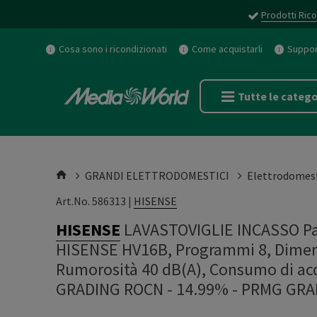
Prodotti Rico
Cosa sono i ricondizionati
Come acquistarli
Support
Tutte le catego
GRANDI ELETTRODOMESTICI
Elettrodomest
Art.No. 586313 |
HISENSE
HISENSE
LAVASTOVIGLIE INCASSO Pan
HISENSE HV16B, Programmi 8, Dimensi
Rumorosità 40 dB(A), Consumo di acqu
GRADING ROCN - 14.99%
-
PRMG GRAD