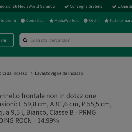
ndizionati MediaWorld Garantiti
Consegna Gratuita
2 Anni d
o clienti
Contattaci
MediaWorld.it
Ordini
Tutte le mar
rie
ici da incasso
Lavastoviglie da incasso
nello frontale non in dotazione
oni: L 59,8 cm, A 81,6 cm, P 55,5 cm,
a 9,5 l, Bianco, Classe B - PRMG
ING ROCN - 14.99%