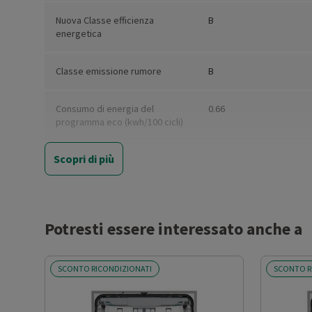
Nuova Classe efficienza
B
energetica
Classe emissione rumore
B
Consumo di energia del
0.66
programma eco (kwh/100 cicli)
Scopri di più
Capacità nominale di coperti
16
standard (Eco)
Consumo di acqua per ciclo
9.5
Eco (litri)
Potresti essere interessato anche a
Classe efficienza lavaggio
A
SCONTO RICONDIZIONATI
SCONTO R
Classe efficienza asciugatura
A