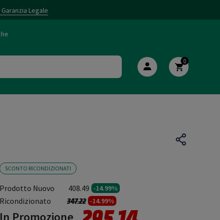
i Garanzia Legale
che
0
SCONTO RICONDIZIONATI
Prodotto Nuovo
408.49
-14.99%
Prezzo ridotto da
a
Ricondizionato
347.22
-14.99%
295.14
In Promozione