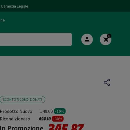
i Garanzia Legale
che
0
SCONTO RICONDIZIONATI
Prodotto Nuovo
549.00
-10%
Prezzo ridotto da
a
Ricondizionato
494.10
-30%
345.87
In Promozione