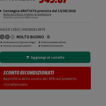
Consegna GRATUITA prevista dal 14/08/2026
Nota sul prezzo e tempi di spedizione
IVA ed Eco-contributo RAEE incluse
HAIER LVBSC HWD80B14979
MOLTO BUONO
R
: Confezione non originale integra
B
: Estetica prodotto ottima
O
: Accessori principali presenti
N
: Prodotto funzionante
Aggiungi al carrello
SCONTO RICONDIZIONATI
Approfitta dello sconto del 30% sul prodotto
ricondizionato.