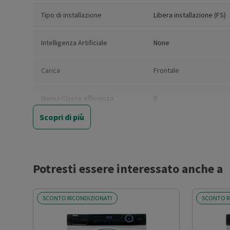
Tipo di installazione
Libera installazione (FS)
Intelligenza Artificiale
None
Carica
Frontale
Nuova Classe efficienza
D
energetica
Scopri di più
Classe di efficienza energetica
D
del ciclo completo
Potresti essere interessato anche a
Consumo ponderato di energia
266
per 100 cicli
lavaggio/asciugatura (kWh)
SCONTO RICONDIZIONATI
SCONTO R
Capacità nominale del ciclo
5