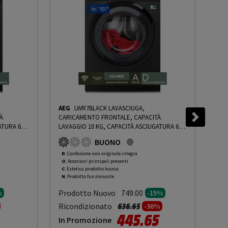
AEG
LWR7BLACK LAVASCIUGA,
SA
À
CARICAMENTO FRONTALE, CAPACITÀ
CAR
ATURA 6
LAVAGGIO 10 KG, CAPACITÀ ASCIUGATURA 6
LAV
3,1 CM,
KG, 13 PROGRAMMI, PROFONDITÀ 63,1 CM,
18 
BUONO
GIRI 1551 RPM, NERO, CLASSE D - PRMG
140
NG ROAN -
GRADING ROCN - 15%
-
PRMG GRADING ROCN
GRA
R
: Confezione non originale integra
R
: 
O
: Accessori principali presenti
O
: 
- 15%
- 1
C
: Estetica prodotto buona
C
: 
N
: Prodotto funzionante
N
: 
Prodotto Nuovo
Pr
749.00
%
-15%
to da
Prezzo ridotto da
a
Ricondizionato
Ric
636.65
-30%
445.65
In Promozione
In