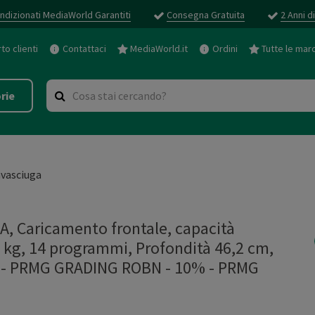
ndizionati MediaWorld Garantiti
Consegna Gratuita
2 Anni d
o clienti
Contattaci
MediaWorld.it
Ordini
Tutte le mar
rie
vasciuga
 Caricamento frontale, capacità
5 kg, 14 programmi, Profondità 46,2 cm,
 D - PRMG GRADING ROBN - 10%
-
PRMG