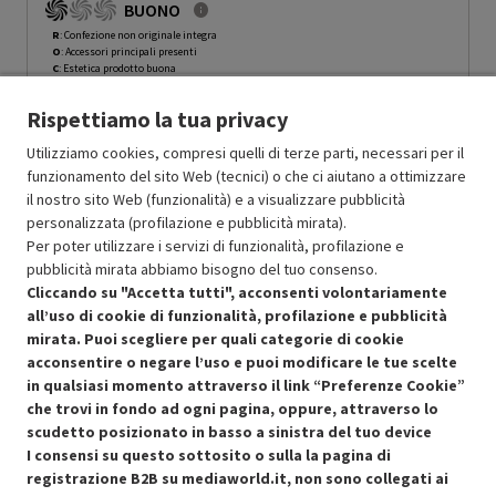
BUONO
ROCN - 15%
R
: Confezione non originale integra
O
: Accessori principali presenti
C
: Estetica prodotto buona
N
: Prodotto funzionante
Rispettiamo la tua privacy
Prodotto Nuovo
579.00
-15%
Prezzo ridotto da
a
Ricondizionato
492.15
-50%
Utilizziamo cookies, compresi quelli di terze parti, necessari per il
246.07
funzionamento del sito Web (tecnici) o che ci aiutano a ottimizzare
In Promozione
il nostro sito Web (funzionalità) e a visualizzare pubblicità
personalizzata (profilazione e pubblicità mirata).
Aggiungi al carrello
Per poter utilizzare i servizi di funzionalità, profilazione e
pubblicità mirata abbiamo bisogno del tuo consenso.
Cliccando su "Accetta tutti", acconsenti volontariamente
all’uso di cookie di funzionalità, profilazione e pubblicità
SCONTO RICONDIZIONATI
mirata. Puoi scegliere per quali categorie di cookie
Approfitta dello sconto del 50% sul prodotto ricondizionato.
acconsentire o negare l’uso e puoi modificare le tue scelte
in qualsiasi momento attraverso il link “Preferenze Cookie”
che trovi in fondo ad ogni pagina, oppure, attraverso lo
scudetto posizionato in basso a sinistra del tuo device
I consensi su questo sottosito o sulla la pagina di
Condizioni generali di vendita
Recedere dal contratto qui
registrazione B2B su mediaworld.it, non sono collegati ai