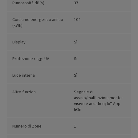
Rumorosità dB(A)
37
Consumo energetico annuo
104
(kWh)
Display
Sì
Protezione raggi UV
Sì
Luce interna
Sì
Altre funzioni
Segnale di
avviso/malfunzionamento:
visivo e acustico; IoT App:
hOn
Numero di Zone
1