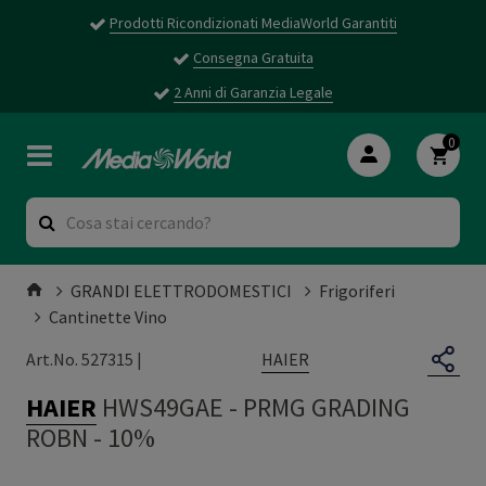
Prodotti Ricondizionati MediaWorld Garantiti
Consegna Gratuita
2 Anni di Garanzia Legale
0
GRANDI ELETTRODOMESTICI
Frigoriferi
Cantinette Vino
HAIER
Art.No. 527315 |
HAIER
HWS49GAE
-
PRMG GRADING
ROBN - 10%