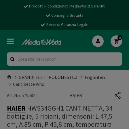
Prodotti Ricondizionati MediaWorld Garantiti
Consegna Gratuita
2 Anni di Garanzia Legale
0
GRANDI ELETTRODOMESTICI
Frigoriferi
Cantinette Vino
HAIER
Art.No. 579582 |
HAIER
HWS34GGH1 CANTINETTA, 34
bottiglie, 5 ripiani, dimensoni: L 47,5
cm, A 85 cm, P 45,6 cm, temperatura