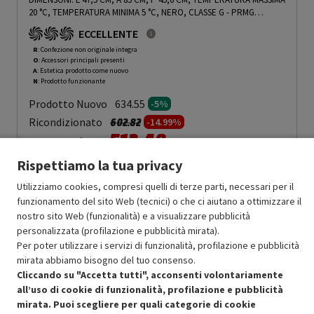
20 °C, TEMPERATURA MINIMA 5 °C, NERO, CLASSE G - PRMG
GRADING ROAN - 5%
-
PRMG GRADING ROAN - 5%
ECCELLENTE
R
: Confezione non originale integra
O
: Accessori principali presenti
A
: Estetica prodotto come nuovo
N
: Prodotto funzionante
Prodotto Nuovo
634.55
-5%
Prezzo ridotto da
a
Ricondizionato
602.82
-14.99%
512.40
In Promozione
Rispettiamo la tua privacy
Aggiungi al carrello
Utilizziamo cookies, compresi quelli di terze parti, necessari per il
funzionamento del sito Web (tecnici) o che ci aiutano a ottimizzare il
nostro sito Web (funzionalità) e a visualizzare pubblicità
SCONTO RICONDIZIONATI
personalizzata (profilazione e pubblicità mirata).
Approfitta dello sconto del 15% sul prodotto ricondizionato.
Per poter utilizzare i servizi di funzionalità, profilazione e pubblicità
mirata abbiamo bisogno del tuo consenso.
Cliccando su "Accetta tutti", acconsenti volontariamente
all’uso di cookie di funzionalità, profilazione e pubblicità
mirata. Puoi scegliere per quali categorie di cookie