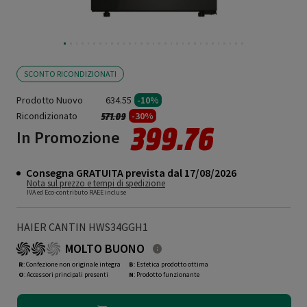
SCONTO RICONDIZIONATI
Prodotto Nuovo
634.55
-10%
Ricondizionato
Prezzo ridotto da
a
-30%
571.09
399.76
In Promozione
Consegna GRATUITA prevista dal 17/08/2026
Nota sul prezzo e tempi di spedizione
IVA ed Eco-contributo RAEE incluse
HAIER CANTIN HWS34GGH1
MOLTO BUONO
R
: Confezione non originale integra
B
: Estetica prodotto ottima
O
: Accessori principali presenti
N
: Prodotto funzionante