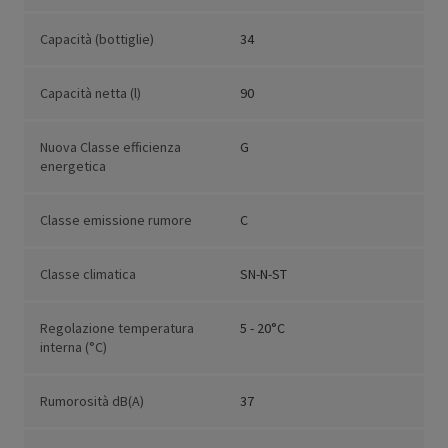
Capacità (bottiglie)
34
Capacità netta (l)
90
Nuova Classe efficienza
G
energetica
Classe emissione rumore
C
Classe climatica
SN-N-ST
Regolazione temperatura
5 - 20°C
interna (°C)
Rumorosità dB(A)
37