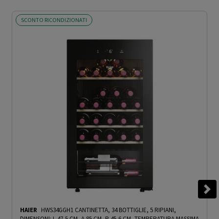
SCONTO RICONDIZIONATI
HAIER
HWS34GGH1 CANTINETTA, 34 BOTTIGLIE, 5 RIPIANI,
DIMENSONI: L 47,5 CM, A 85 CM, P 45,6 CM, TEMPERATURA MASSIMA