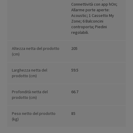
Connettività con app hOn;
Allarme porte aperte:
Acoustic; 1 Cassetto My
Zone; 6 Balconcini
controporta; Piedini
regolabili.
Altezza netta del prodotto
205
(cm)
Larghezza netta del
59.5
prodotto (cm)
Profondità netta del
66.7
prodotto (cm)
Peso netto del prodotto
85
(kg)