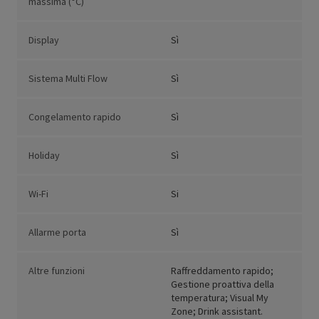
massima (°C)
Display
Sì
Sistema Multi Flow
Sì
Congelamento rapido
Sì
Holiday
Sì
Wi-Fi
Si
Allarme porta
Sì
Altre funzioni
Raffreddamento rapido;
Gestione proattiva della
temperatura; Visual My
Zone; Drink assistant.