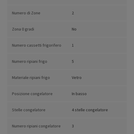
Numero di Zone
2
Zona 0 gradi
No
Numero cassetti frigorifero
1
Numero ripiani frigo
5
Materiale ripiani frigo
Vetro
Posizione congelatore
In basso
Stelle congelatore
4 stelle congelatore
Numero ripiani congelatore
3