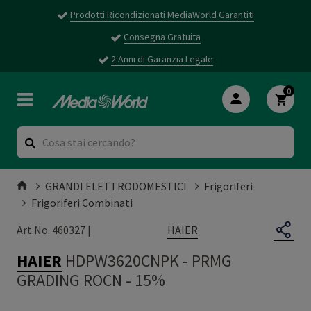
Prodotti Ricondizionati MediaWorld Garantiti
Consegna Gratuita
2 Anni di Garanzia Legale
0
GRANDI ELETTRODOMESTICI
Frigoriferi
Frigoriferi Combinati
HAIER
Art.No. 460327 |
HAIER
HDPW3620CNPK
-
PRMG
GRADING ROCN - 15%