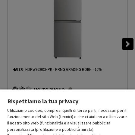
HAIER
HDPW3620CNPK
-
PRMG GRADING ROBN - 10%
MOLTO BUONO
R
: Confezione non originale integra
Rispettiamo la tua privacy
O
: Accessori principali presenti
B
: Estetica prodotto ottima
Utilizziamo cookies, compresi quelli di terze parti, necessari per il
N
: Prodotto funzionante
funzionamento del sito Web (tecnici) o che ci aiutano a ottimizzare
Prodotto Nuovo
649.99
-10%
il nostro sito Web (funzionalità) e a visualizzare pubblicità
584.99
Ricondizionato
personalizzata (profilazione e pubblicità mirata).