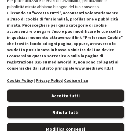
Per poter utilizzare i servizi di funzionalità, profilazione e
pubblicità mirata abbiamo bisogno del tuo consenso.
Aggiungi al carrello
Cliccando su "Accetta tutti", acconsenti volontariamente
all’uso di cookie di funzionalità, profilazione e pubblicità
mirata. Puoi scegliere per quali categorie di cookie
acconsentire o negare l’uso e puoi modificare le tue scelte
in qualsiasi momento attraverso il link “Preferenze Cookie”
che trovi in fondo ad ogni pagina, oppure, attraverso lo
scudetto posizionato in basso a sinistra del tuo device
I consensi su questo sottosito o sulla la pagina di
Condizioni generali di vendita
Recedere dal contratto qui
registrazione B2B su mediaworld.it, non sono collegati ai
consensi che dai sul sito principale
www.mediaworld.it
Cookie Policy
Cookie Policy
|
Privacy Policy
|
Codice etico
Preferenze cookie
Accetta tutti
Informativa privacy
Rifiuta tutti
Accessibilità
Modifica consensi