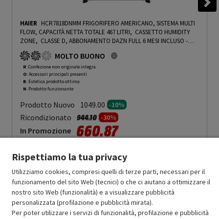
HAIER
HCR7818DNMM FRIGORIFERO AMERICANO, SISTEMA MULTI
FLOW, CAPACITÀ NETTA TOTALE 467 LITRI, CASSETTO HUMIDITY
ZONE, CLASSE D, ABBONAMENTO DAZN FULL 6 MESI INCLUSO -
PRMG GRADING ROBN - 10%
-
PRMG GRADING ROBN - 10%
MOLTO BUONO
R
: Confezione non originale integra
O
: Accessori principali presenti
B
: Estetica prodotto ottima
N
: Prodotto funzionante
Prodotto Nuovo
1049.00
-10%
Prezzo ridotto da
a
Ricondizionato
944.10
-30%
660.87
In Promozione
Aggiungi al carrello
Rispettiamo la tua privacy
Utilizziamo cookies, compresi quelli di terze parti, necessari per il
funzionamento del sito Web (tecnici) o che ci aiutano a ottimizzare il
SCONTO RICONDIZIONATI
nostro sito Web (funzionalità) e a visualizzare pubblicità
Approfitta dello sconto del 30% sul prodotto ricondizionato.
personalizzata (profilazione e pubblicità mirata).
Per poter utilizzare i servizi di funzionalità, profilazione e pubblicità