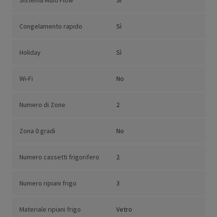
Sistema Multi Flow
Sì
Congelamento rapido
Sì
Holiday
Sì
Wi-Fi
No
Numero di Zone
2
Zona 0 gradi
No
Numero cassetti frigorifero
2
Numero ripiani frigo
3
Materiale ripiani frigo
Vetro