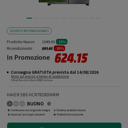
SCONTO RICONDIZIONATI
Prodotto Nuovo
1049.00
-15%
Ricondizionato
Prezzo ridotto da
a
-30%
891.65
624.15
In Promozione
Consegna GRATUITA prevista dal 14/08/2026
Nota sul prezzo e tempi di spedizione
IVA ed Eco-contributo RAEE incluse
HAIER SBS HCR7818DNMM
BUONO
R
: Confezione non originale integra
C
: Estetica prodotto buona
O
: Accessori principali presenti
N
: Prodotto funzionante