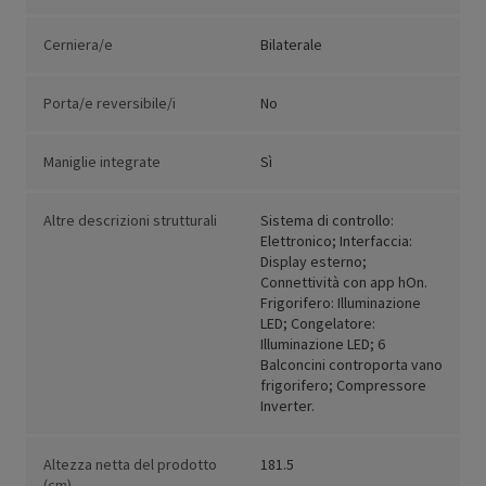
Cerniera/e
Bilaterale
Porta/e reversibile/i
No
Maniglie integrate
Sì
Altre descrizioni strutturali
Sistema di controllo:
Elettronico; Interfaccia:
Display esterno;
Connettività con app hOn.
Frigorifero: Illuminazione
LED; Congelatore:
Illuminazione LED; 6
Balconcini controporta vano
frigorifero; Compressore
Inverter.
Altezza netta del prodotto
181.5
(cm)