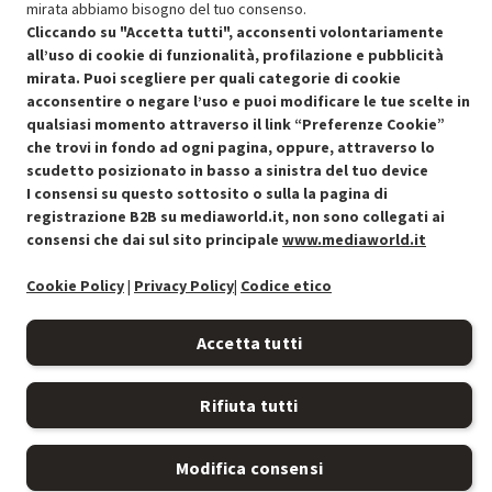
mirata abbiamo bisogno del tuo consenso.
Cliccando su "Accetta tutti", acconsenti volontariamente
all’uso di cookie di funzionalità, profilazione e pubblicità
mirata. Puoi scegliere per quali categorie di cookie
acconsentire o negare l’uso e puoi modificare le tue scelte in
Condizioni generali di vendita
Recedere dal contratto qui
qualsiasi momento attraverso il link “Preferenze Cookie”
che trovi in fondo ad ogni pagina, oppure, attraverso lo
Cookie Policy
scudetto posizionato in basso a sinistra del tuo device
I consensi su questo sottosito o sulla la pagina di
Preferenze cookie
registrazione B2B su mediaworld.it, non sono collegati ai
consensi che dai sul sito principale
www.mediaworld.it
Informativa privacy
Cookie Policy
|
Privacy Policy
|
Codice etico
Accessibilità
Accetta tutti
Rifiuta tutti
Modifica consensi