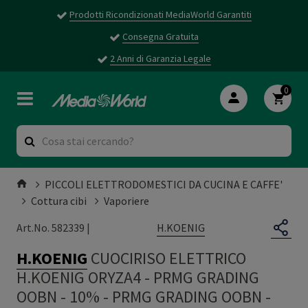
Prodotti Ricondizionati MediaWorld Garantiti
Consegna Gratuita
2 Anni di Garanzia Legale
0
PICCOLI ELETTRODOMESTICI DA CUCINA E CAFFE'
Cottura cibi
Vaporiere
H.KOENIG
Art.No. 582339 |
H.KOENIG
CUOCIRISO ELETTRICO
H.KOENIG ORYZA4 - PRMG GRADING
OOBN - 10%
-
PRMG GRADING OOBN -