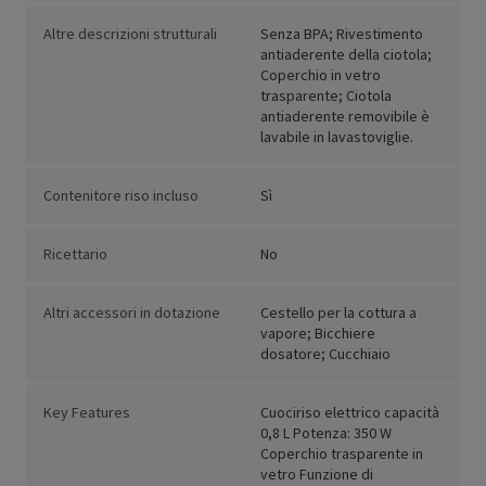
Altre descrizioni strutturali
Senza BPA; Rivestimento
antiaderente della ciotola;
Coperchio in vetro
trasparente; Ciotola
antiaderente removibile è
lavabile in lavastoviglie.
Contenitore riso incluso
Sì
Ricettario
No
Altri accessori in dotazione
Cestello per la cottura a
vapore; Bicchiere
dosatore; Cucchiaio
Key Features
Cuociriso elettrico capacità
0,8 L Potenza: 350 W
Coperchio trasparente in
vetro Funzione di