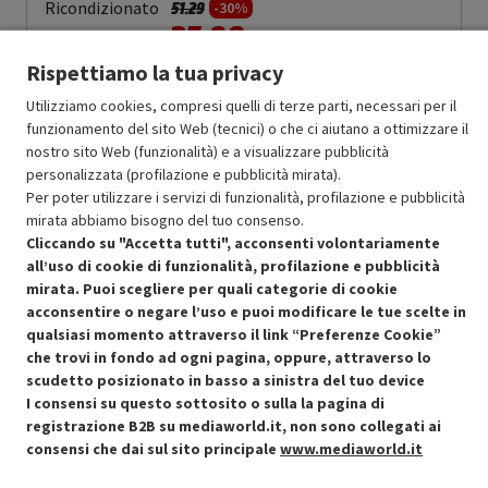
Prezzo ridotto da
a
Ricondizionato
51.29
-30%
35.90
In Promozione
Rispettiamo la tua privacy
Aggiungi al carrello
Utilizziamo cookies, compresi quelli di terze parti, necessari per il
funzionamento del sito Web (tecnici) o che ci aiutano a ottimizzare il
nostro sito Web (funzionalità) e a visualizzare pubblicità
SCONTO RICONDIZIONATI
personalizzata (profilazione e pubblicità mirata).
Approfitta dello sconto del 30% sul prodotto ricondizionato.
Per poter utilizzare i servizi di funzionalità, profilazione e pubblicità
mirata abbiamo bisogno del tuo consenso.
Cliccando su "Accetta tutti", acconsenti volontariamente
all’uso di cookie di funzionalità, profilazione e pubblicità
mirata. Puoi scegliere per quali categorie di cookie
acconsentire o negare l’uso e puoi modificare le tue scelte in
qualsiasi momento attraverso il link “Preferenze Cookie”
Condizioni generali di vendita
Recedere dal contratto qui
che trovi in fondo ad ogni pagina, oppure, attraverso lo
scudetto posizionato in basso a sinistra del tuo device
Cookie Policy
I consensi su questo sottosito o sulla la pagina di
registrazione B2B su mediaworld.it, non sono collegati ai
Preferenze cookie
consensi che dai sul sito principale
www.mediaworld.it