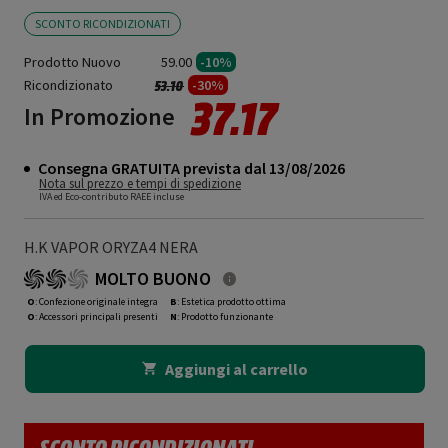
SCONTO RICONDIZIONATI
Prodotto Nuovo
59.00
-10%
Ricondizionato
Prezzo ridotto da
a
-30%
53.10
37.17
In Promozione
Consegna GRATUITA prevista dal 13/08/2026
Nota sul prezzo e tempi di spedizione
IVA ed Eco-contributo RAEE incluse
H.K VAPOR ORYZA4 NERA
MOLTO BUONO
O
: Confezione originale integra
B
: Estetica prodotto ottima
O
: Accessori principali presenti
N
: Prodotto funzionante
Aggiungi al carrello
SCONTO RICONDIZIONATI