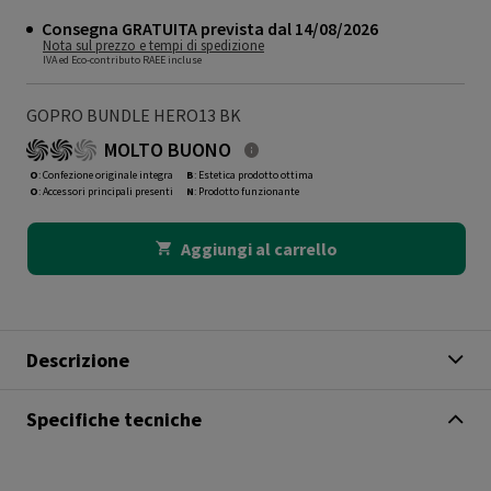
Consegna GRATUITA prevista dal 14/08/2026
Nota sul prezzo e tempi di spedizione
IVA ed Eco-contributo RAEE incluse
GOPRO BUNDLE HERO13 BK
MOLTO BUONO
O
: Confezione originale integra
B
: Estetica prodotto ottima
O
: Accessori principali presenti
N
: Prodotto funzionante
Aggiungi al carrello
Descrizione
Specifiche tecniche