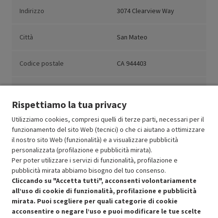
Indirizzo
3074 Clearview Way
Città
San Mateo
Codice postale
CA 944403
Paese
Stati Uniti d'America
Rispettiamo la tua privacy
Utilizziamo cookies, compresi quelli di terze parti, necessari per il
funzionamento del sito Web (tecnici) o che ci aiutano a ottimizzare
il nostro sito Web (funzionalità) e a visualizzare pubblicità
Resi e garanzie
personalizzata (profilazione e pubblicità mirata).
Per poter utilizzare i servizi di funzionalità, profilazione e
Stato prodotti
pubblicità mirata abbiamo bisogno del tuo consenso.
Cliccando su "Accetta tutti", acconsenti volontariamente
all’uso di cookie di funzionalità, profilazione e pubblicità
mirata. Puoi scegliere per quali categorie di cookie
acconsentire o negare l’uso e puoi modificare le tue scelte