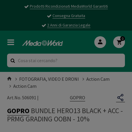
Prodotti Ricondizionati MediaWorld Garantiti
Consegna Gratuita
2 Anni di Garanzia Legale
0
FOTOGRAFIA, VIDEO E DRONI
Action Cam
Action Cam
GOPRO
Art.No. 506091 |
GOPRO
BUNDLE HERO13 BLACK + ACC
-
PRMG GRADING OOBN - 10%