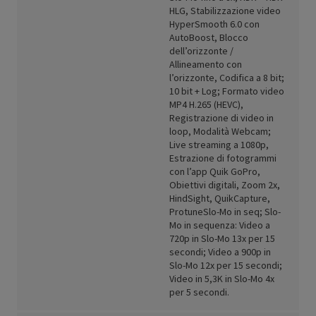
HLG, Stabilizzazione video
HyperSmooth 6.0 con
AutoBoost, Blocco
dell’orizzonte /
Allineamento con
l’orizzonte, Codifica a 8 bit;
10 bit + Log; Formato video
MP4 H.265 (HEVC),
Registrazione di video in
loop, Modalità Webcam;
Live streaming a 1080p,
Estrazione di fotogrammi
con l’app Quik GoPro,
Obiettivi digitali, Zoom 2x,
HindSight, QuikCapture,
ProtuneSlo-Mo in seq; Slo-
Mo in sequenza: Video a
720p in Slo-Mo 13x per 15
secondi; Video a 900p in
Slo-Mo 12x per 15 secondi;
Video in 5,3K in Slo-Mo 4x
per 5 secondi.