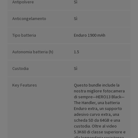
Antipolvere
Sì
Anticongelamento
Sì
Tipo batteria
Enduro 1900 mAh
Autonomia batteria (h)
1.5
Custodia
Sì
Key Features
Questo bundle include la
nostra migliore fotocamera
di sempre—HERO13 Black—
The Handler, una batteria
Enduro extra, un supporto
adesivo curvo extra, una
scheda SD da 64GB e una
custodia. Oltre al video
5.3K60 di classe superiore e
alla leggendaria resistenza,