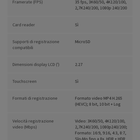
Framerate (FPS)
35 fps, 3K60/50, 4K120/100,
2,7K240/200, 1080p 240/200
Card reader
Sì
Supporti di registrazione
MicroSD
compatibili
Dimensioni display LCD (')
2.27
Touchscreen
Sì
Formati di registrazione
Formato video MP4 H.265
(HEVC); 8 bit, 10 bit + Log
Velocità registrazione
Video: 3K60/50, 4K120/100,
video (Mbps)
2,7K240/200, 1080p240/200;
Formato: 16:9, 9:16, 4:3, 8:7,
Slo-Mo fino a 8x, HDR + HDR