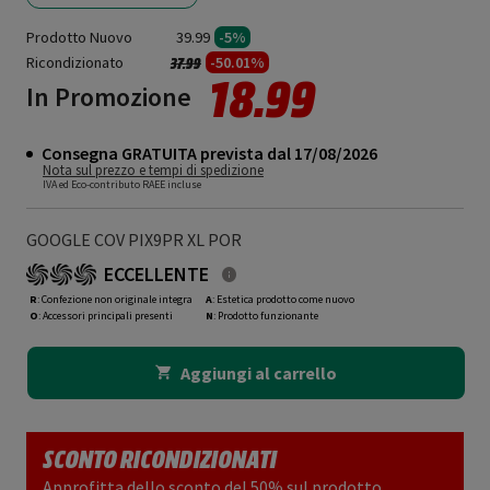
Prodotto Nuovo
39.99
-5%
Ricondizionato
Prezzo ridotto da
a
-50.01%
37.99
18.99
In Promozione
Consegna GRATUITA prevista dal 17/08/2026
Nota sul prezzo e tempi di spedizione
IVA ed Eco-contributo RAEE incluse
GOOGLE COV PIX9PR XL POR
ECCELLENTE
R
: Confezione non originale integra
A
: Estetica prodotto come nuovo
O
: Accessori principali presenti
N
: Prodotto funzionante
Aggiungi al carrello
SCONTO RICONDIZIONATI
Approfitta dello sconto del 50% sul prodotto