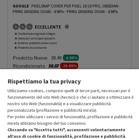
GOOGLE
PIXELSNAP COVER PER PIXEL 10/10 PRO, OBSIDIAN -
PRMG GRADING OOAN - 4.98%
-
PRMG GRADING OOAN - 4.98%
ECCELLENTE
O
: Confezione originale integra
O
: Accessori principali presenti
A
: Estetica prodotto come nuovo
N
: Prodotto funzionante
Prodotto Nuovo
38.49
-4.98%
Prezzo ridotto da
a
Ricondizionato
36.57
-29.99%
25.60
In Promozione
Rispettiamo la tua privacy
Aggiungi al carrello
Utilizziamo cookies, compresi quelli di terze parti, necessari per il
funzionamento del sito Web (tecnici) o che ci aiutano a ottimizzare il
nostro sito Web (funzionalità) e a visualizzare pubblicità
personalizzata (profilazione e pubblicità mirata).
SCONTO RICONDIZIONATI
Per poter utilizzare i servizi di funzionalità, profilazione e pubblicità
Approfitta dello sconto del 30% sul prodotto ricondizionato.
mirata abbiamo bisogno del tuo consenso.
Cliccando su "Accetta tutti", acconsenti volontariamente
all’uso di cookie di funzionalità, profilazione e pubblicità