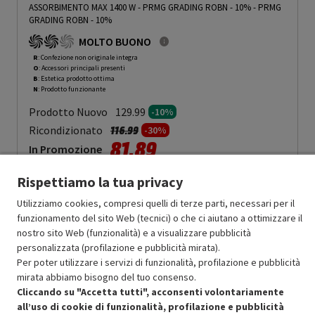
ASSORBIMENTO MAX 1400 W - PRMG GRADING ROBN - 10%
-
PRMG
GRADING ROBN - 10%
MOLTO BUONO
R
: Confezione non originale integra
O
: Accessori principali presenti
B
: Estetica prodotto ottima
N
: Prodotto funzionante
Prodotto Nuovo
129.99
-10%
Prezzo ridotto da
a
Ricondizionato
116.99
-30%
81.89
In Promozione
Rispettiamo la tua privacy
Aggiungi al carrello
Utilizziamo cookies, compresi quelli di terze parti, necessari per il
funzionamento del sito Web (tecnici) o che ci aiutano a ottimizzare il
nostro sito Web (funzionalità) e a visualizzare pubblicità
OFFERTE IMPERDIBILI
personalizzata (profilazione e pubblicità mirata).
Risparmio garantito rispetto al corrispondente prodotto nuovo.
Per poter utilizzare i servizi di funzionalità, profilazione e pubblicità
mirata abbiamo bisogno del tuo consenso.
Cliccando su "Accetta tutti", acconsenti volontariamente
all’uso di cookie di funzionalità, profilazione e pubblicità