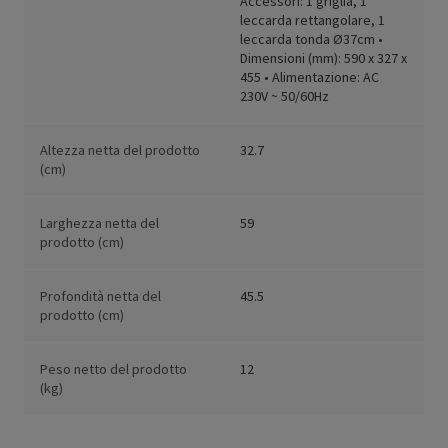
Accessori: 1 griglia, 1
leccarda rettangolare, 1
leccarda tonda Ø37cm •
Dimensioni (mm): 590 x 327 x
455 • Alimentazione: AC
230V ~ 50/60Hz
Altezza netta del prodotto
32.7
(cm)
Larghezza netta del
59
prodotto (cm)
Profondità netta del
45.5
prodotto (cm)
Peso netto del prodotto
12
(kg)