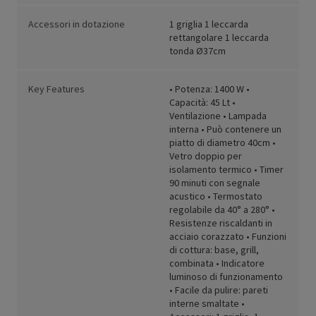
Accessori in dotazione
1 griglia 1 leccarda
rettangolare 1 leccarda
tonda Ø37cm
Key Features
• Potenza: 1400 W •
Capacità: 45 Lt •
Ventilazione • Lampada
interna • Può contenere un
piatto di diametro 40cm •
Vetro doppio per
isolamento termico • Timer
90 minuti con segnale
acustico • Termostato
regolabile da 40° a 280° •
Resistenze riscaldanti in
acciaio corazzato • Funzioni
di cottura: base, grill,
combinata • Indicatore
luminoso di funzionamento
• Facile da pulire: pareti
interne smaltate •