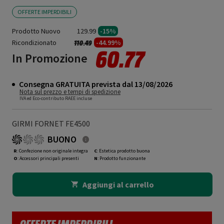
OFFERTE IMPERDIBILI
Prodotto Nuovo
129.99
-15%
Ricondizionato
Prezzo ridotto da
a
-44.99%
110.49
60.77
In Promozione
Consegna GRATUITA prevista dal 13/08/2026
Nota sul prezzo e tempi di spedizione
IVA ed Eco-contributo RAEE incluse
GIRMI FORNET FE4500
BUONO
R
: Confezione non originale integra
C
: Estetica prodotto buona
O
: Accessori principali presenti
N
: Prodotto funzionante
Aggiungi al carrello
OFFERTE IMPERDIBILI