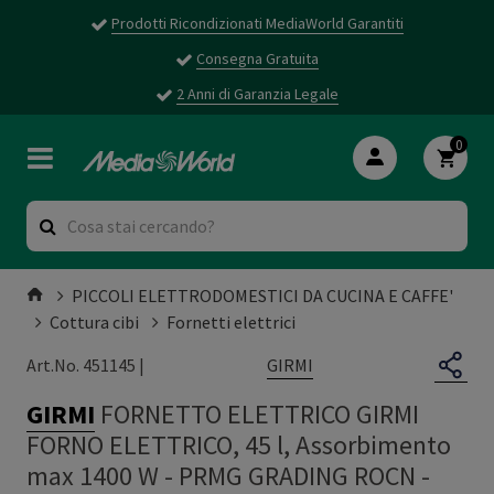
Prodotti Ricondizionati MediaWorld Garantiti
Consegna Gratuita
2 Anni di Garanzia Legale
0
PICCOLI ELETTRODOMESTICI DA CUCINA E CAFFE'
Cottura cibi
Fornetti elettrici
GIRMI
Art.No. 451145 |
GIRMI
FORNETTO ELETTRICO GIRMI
FORNO ELETTRICO, 45 l, Assorbimento
max 1400 W - PRMG GRADING ROCN -