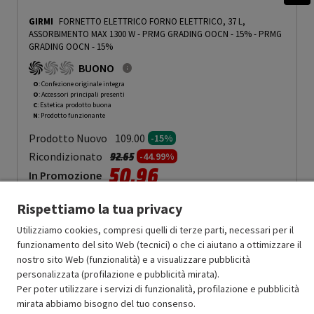
GIRMI
FORNETTO ELETTRICO FORNO ELETTRICO, 37 L,
ASSORBIMENTO MAX 1300 W - PRMG GRADING OOCN - 15%
-
PRMG
GRADING OOCN - 15%
BUONO
O
: Confezione originale integra
O
: Accessori principali presenti
C
: Estetica prodotto buona
N
: Prodotto funzionante
Prodotto Nuovo
109.00
-15%
Prezzo ridotto da
a
Ricondizionato
92.65
-44.99%
50.96
In Promozione
Rispettiamo la tua privacy
Aggiungi al carrello
Utilizziamo cookies, compresi quelli di terze parti, necessari per il
funzionamento del sito Web (tecnici) o che ci aiutano a ottimizzare il
nostro sito Web (funzionalità) e a visualizzare pubblicità
OFFERTE IMPERDIBILI
personalizzata (profilazione e pubblicità mirata).
Risparmio garantito rispetto al corrispondente prodotto nuovo.
Per poter utilizzare i servizi di funzionalità, profilazione e pubblicità
mirata abbiamo bisogno del tuo consenso.