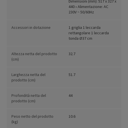
Dimensioni (mm): 517 x 327 x
440 • Alimentazione: AC
230V ~ 50/60Hz
Accessori in dotazione
1 griglia 1 leccarda
rettangolare 1 leccarda
tonda Ø37 cm
Altezza netta del prodotto
32.7
(cm)
Larghezza netta del
51.7
prodotto (cm)
Profondità netta del
44
prodotto (cm)
Peso netto del prodotto
10.6
(kg)