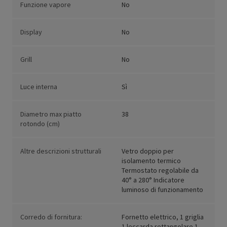
Funzione vapore
No
Display
No
Grill
No
Luce interna
Sì
Diametro max piatto
38
rotondo (cm)
Altre descrizioni strutturali
Vetro doppio per
isolamento termico
Termostato regolabile da
40° a 280° Indicatore
luminoso di funzionamento
Corredo di fornitura:
Fornetto elettrico, 1 griglia
1 leccarda rettangolare 1