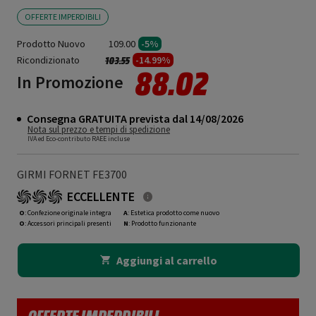
OFFERTE IMPERDIBILI
Prodotto Nuovo
109.00
-5%
Ricondizionato
Prezzo ridotto da
a
-14.99%
103.55
88.02
In Promozione
Consegna GRATUITA prevista dal 14/08/2026
Nota sul prezzo e tempi di spedizione
IVA ed Eco-contributo RAEE incluse
GIRMI FORNET FE3700
ECCELLENTE
O
: Confezione originale integra
A
: Estetica prodotto come nuovo
O
: Accessori principali presenti
N
: Prodotto funzionante
Aggiungi al carrello
OFFERTE IMPERDIBILI