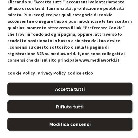
Cliccando su "Accetta tutti", acconsenti volontariamente
all’uso di cookie di funzionalità, profilazione e pubblicità
mirata. Puoi scegliere per quali categorie di cookie
acconsentire o negare l’uso e puoi modificare le tue scelte in
Condizioni generali di vendita
qualsiasi momento attraverso il link “Preferenze Cookie”
Recedere dal contratto qui
che trovi in fondo ad ogni pagina, oppure, attraverso lo
scudetto posizionato in basso a sinistra del tuo device
Cookie Policy
I consensi su questo sottosito o sulla la pagina di
registrazione B2B su mediaworld.it, non sono collegati ai
Preferenze cookie
consensi che dai sul sito principale
www.mediaworld.it
Informativa privacy
Cookie Policy
|
Privacy Policy
|
Codice etico
Accessibilità
Accetta tutti
Rifiuta tutti
Modifica consensi