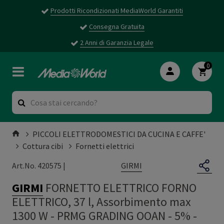
Prodotti Ricondizionati MediaWorld Garantiti
Consegna Gratuita
2 Anni di Garanzia Legale
0
PICCOLI ELETTRODOMESTICI DA CUCINA E CAFFE'
Cottura cibi
Fornetti elettrici
GIRMI
Art.No. 420575 |
GIRMI
FORNETTO ELETTRICO FORNO
ELETTRICO, 37 l, Assorbimento max
1300 W - PRMG GRADING OOAN - 5%
-