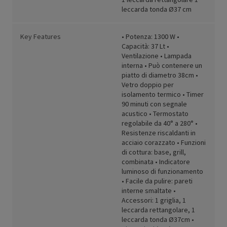
leccarda tonda Ø37 cm
Key Features
• Potenza: 1300 W •
Capacità: 37 Lt •
Ventilazione • Lampada
interna • Può contenere un
piatto di diametro 38cm •
Vetro doppio per
isolamento termico • Timer
90 minuti con segnale
acustico • Termostato
regolabile da 40° a 280° •
Resistenze riscaldanti in
acciaio corazzato • Funzioni
di cottura: base, grill,
combinata • Indicatore
luminoso di funzionamento
• Facile da pulire: pareti
interne smaltate •
Accessori: 1 griglia, 1
leccarda rettangolare, 1
leccarda tonda Ø37cm •