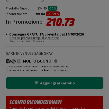
Prodotto Nuovo
334.49
-10%
Ricondizionato
Prezzo ridotto da
a
-29.99%
301.04
210.73
In Promozione
Consegna GRATUITA prevista dal 14/08/2026
Nota sul prezzo e tempi di spedizione
IVA ed Eco-contributo RAEE incluse
GARMIN VENU3S SAGE GRAY
MOLTO BUONO
O
: Confezione originale integra
B
: Estetica prodotto ottima
O
: Accessori principali presenti
N
: Prodotto funzionante
Aggiungi al carrello
SCONTO RICONDIZIONATI
Approfitta dello sconto del 30% sul prodotto