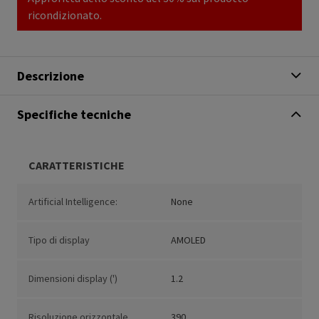
ricondizionato.
Descrizione
Specifiche tecniche
CARATTERISTICHE
Artificial Intelligence:
None
Tipo di display
AMOLED
Dimensioni display (')
1.2
Risoluzione orizzontale
390