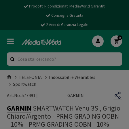
Prodotti Ricondizionati MediaWorld Garantiti
Consegna Gratuita
2 Anni di Garanzia Legale
0
TELEFONIA
Indossabili e Wearables
Sportwatch
GARMIN
Art.No. 577491 |
GARMIN
SMARTWATCH Venu 3S , Grigio
Chiaro/Argento - PRMG GRADING OOBN
- 10%
-
PRMG GRADING OOBN - 10%