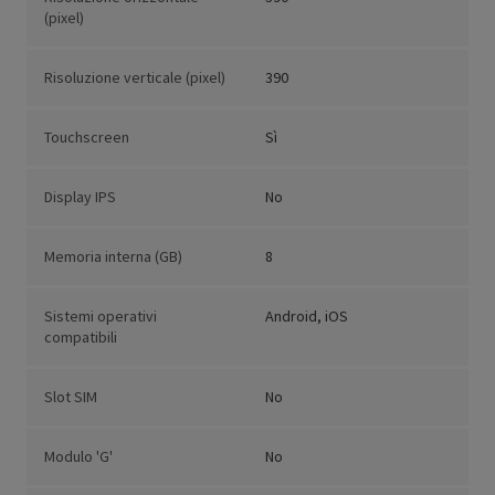
(pixel)
Risoluzione verticale (pixel)
390
Touchscreen
Sì
Display IPS
No
Memoria interna (GB)
8
Sistemi operativi
Android, iOS
compatibili
Slot SIM
No
Modulo 'G'
No