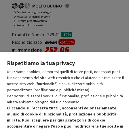
MOLTO BUONO
O
: Confezione originale integra
O
: Accessori principali presenti
B
: Estetica prodotto ottima
N
: Prodotto funzionante
Prodotto Nuovo
329.49
-10%
Prezzo ridotto da
a
Ricondizionato
296.54
-14.99%
252.06
In Promozione
Rispettiamo la tua privacy
Aggiungi al carrello
Utilizziamo cookies, compresi quelli di terze parti, necessari per il
funzionamento del sito Web (tecnici) o che ci aiutano a ottimizzare il
nostro sito Web (funzionalità) e a visualizzare pubblicità
SCONTO RICONDIZIONATI
personalizzata (profilazione e pubblicità mirata).
Approfitta dello sconto del 15% sul prodotto ricondizionato.
Per poter utilizzare i servizi di funzionalità, profilazione e pubblicità
mirata abbiamo bisogno del tuo consenso.
Cliccando su "Accetta tutti", acconsenti volontariamente
all’uso di cookie di funzionalità, profilazione e pubblicità
mirata. Puoi scegliere per quali categorie di cookie
acconsentire o negare l’uso e puoi modificare le tue scelte in