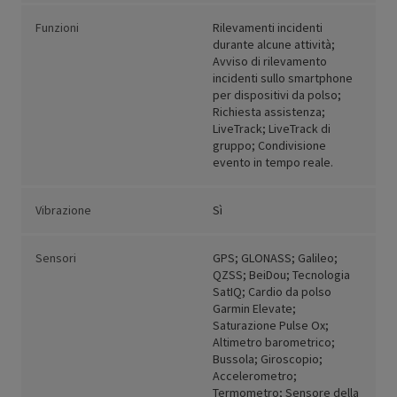
Funzioni
Rilevamenti incidenti
durante alcune attività;
Avviso di rilevamento
incidenti sullo smartphone
per dispositivi da polso;
Richiesta assistenza;
LiveTrack; LiveTrack di
gruppo; Condivisione
evento in tempo reale.
Vibrazione
Sì
Sensori
GPS; GLONASS; Galileo;
QZSS; BeiDou; Tecnologia
SatIQ; Cardio da polso
Garmin Elevate;
Saturazione Pulse Ox;
Altimetro barometrico;
Bussola; Giroscopio;
Accelerometro;
Termometro; Sensore della