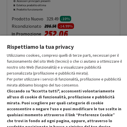
O
: Accessori principali presenti
B
: Estetica prodotto ottima
N
: Prodotto funzionante
Prodotto Nuovo
329.49
-10%
Prezzo ridotto da
a
Ricondizionato
296.54
-14.99%
252.06
In Promozione
Rispettiamo la tua privacy
Aggiungi al carrello
Utilizziamo cookies, compresi quelli di terze parti, necessari per il
funzionamento del sito Web (tecnici) o che ci aiutano a ottimizzare il
nostro sito Web (funzionalità) e a visualizzare pubblicità
SCONTO RICONDIZIONATI
personalizzata (profilazione e pubblicità mirata).
Approfitta dello sconto del 15% sul prodotto ricondizionato.
Per poter utilizzare i servizi di funzionalità, profilazione e pubblicità
mirata abbiamo bisogno del tuo consenso.
Cliccando su "Accetta tutti", acconsenti volontariamente
all’uso di cookie di funzionalità, profilazione e pubblicità
mirata. Puoi scegliere per quali categorie di cookie
acconsentire o negare l’uso e puoi modificare le tue scelte in
Condizioni generali di vendita
qualsiasi momento attraverso il link “Preferenze Cookie”
Recedere dal contratto qui
che trovi in fondo ad ogni pagina, oppure, attraverso lo
scudetto posizionato in basso a sinistra del tuo device