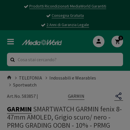
Prodotti Ricondizionati MediaWorld Garantiti
Consegna Gratuita
2 Anni di Garanzia Legale
0
TELEFONIA
Indossabili e Wearables
Sportwatch
GARMIN
Art.No. 583857 |
GARMIN
SMARTWATCH GARMIN fenix 8-
47mm AMOLED, Grigio scuro/ nero -
PRMG GRADING OOBN - 10%
-
PRMG