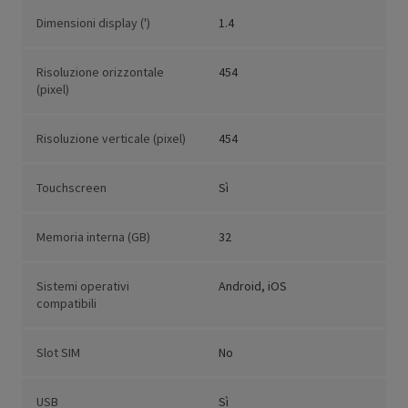
Dimensioni display (')
1.4
Risoluzione orizzontale
454
(pixel)
Risoluzione verticale (pixel)
454
Touchscreen
Sì
Memoria interna (GB)
32
Sistemi operativi
Android, iOS
compatibili
Slot SIM
No
USB
Sì