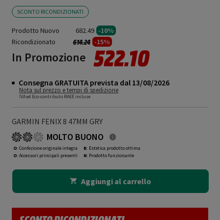
SCONTO RICONDIZIONATI
Prodotto Nuovo
682.49
-10%
Ricondizionato
Prezzo ridotto da
a
-15%
614.24
522.10
In Promozione
Consegna GRATUITA prevista dal 13/08/2026
Nota sul prezzo e tempi di spedizione
IVA ed Eco-contributo RAEE incluse
GARMIN FENIX 8 47MM GRY
MOLTO BUONO
O
: Confezione originale integra
B
: Estetica prodotto ottima
O
: Accessori principali presenti
N
: Prodotto funzionante
Aggiungi al carrello
SCONTO RICONDIZIONATI