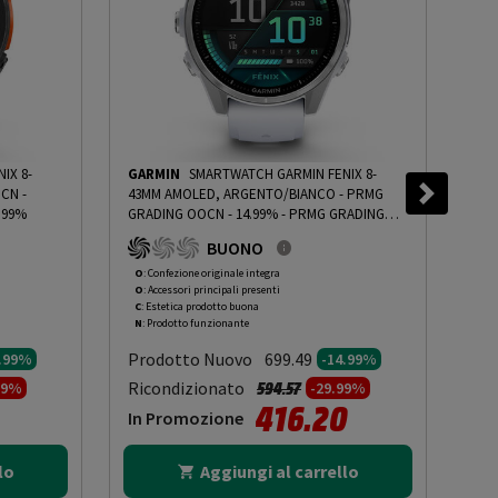
IX 8-
GARMIN
SMARTWATCH GARMIN FENIX 8-
GA
CN -
43MM AMOLED, ARGENTO/BIANCO - PRMG
6, 
.99%
GRADING OOCN - 14.99%
-
PRMG GRADING
10%
OOCN - 14.99%
BUONO
O
: Confezione originale integra
O
: 
O
: Accessori principali presenti
O
: 
C
: Estetica prodotto buona
B
: 
N
: Prodotto funzionante
N
: 
Prodotto Nuovo
Pr
699.49
4.99%
-14.99%
to da
Prezzo ridotto da
a
Ricondizionato
Ric
594.57
99%
-29.99%
416.20
In Promozione
In
lo
Aggiungi al carrello