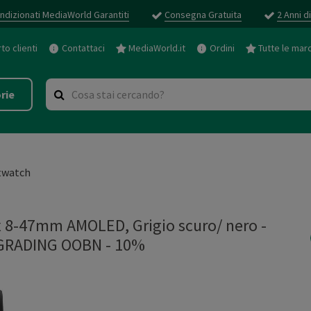
ndizionati MediaWorld Garantiti
Consegna Gratuita
2 Anni d
o clienti
Contattaci
MediaWorld.it
Ordini
Tutte le mar
rie
twatch
8-47mm AMOLED, Grigio scuro/ nero -
GRADING OOBN - 10%