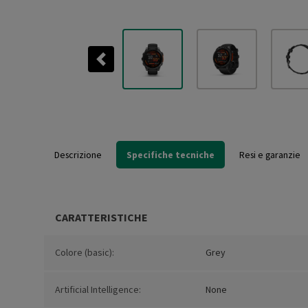
Previous
Descrizione
Specifiche tecniche
Resi e garanzie
CARATTERISTICHE
Colore (basic):
Grey
Artificial Intelligence:
None