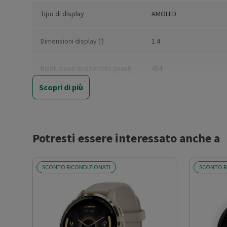
Tipo di display
AMOLED
Dimensioni display (')
1.4
Risoluzione orizzontale (pixel)
454
Scopri di più
Risoluzione verticale (pixel)
454
Touchscreen
Sì
Potresti essere interessato anche a
Memoria interna (GB)
32
SCONTO RICONDIZIONATI
SCONTO R
Sistemi operativi compatibili
Android, iOS
Slot SIM
No