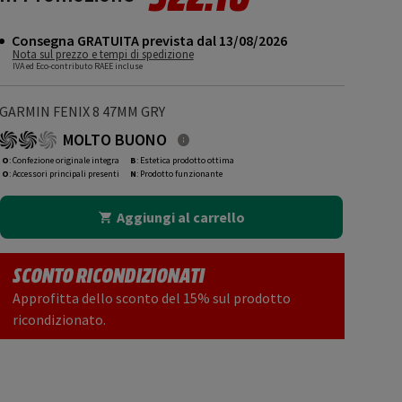
Consegna GRATUITA prevista dal 13/08/2026
Nota sul prezzo e tempi di spedizione
IVA ed Eco-contributo RAEE incluse
GARMIN FENIX 8 47MM GRY
MOLTO BUONO
O
: Confezione originale integra
B
: Estetica prodotto ottima
O
: Accessori principali presenti
N
: Prodotto funzionante
Aggiungi al carrello
SCONTO RICONDIZIONATI
Approfitta dello sconto del 15% sul prodotto
ricondizionato.