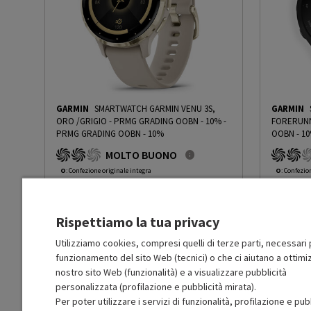
USB
Sì
Tipo USB
Type-C
WiFi
Sì
GARMIN
SMARTWATCH GARMIN VENU 3S,
GARMIN
Bluetooth
Bluetooth 3.0
ORO /GRIGIO - PRMG GRADING OOBN - 10%
-
FORERUNN
PRMG GRADING OOBN - 10%
OOBN - 1
MOLTO BUONO
NFC
Sì
O
: Confezione originale integra
O
: Confezio
O
: Accessori principali presenti
O
: Accessor
B
: Estetica prodotto ottima
B
: Estetica
GPS
Sì
N
: Prodotto funzionante
N
: Prodotto
Rispettiamo la tua privacy
Prodotto Nuovo
Prodott
329.49
-10%
Webcam
No
Prezzo ridotto da
a
Ricondizionato
Ricondi
296.54
-14.99%
Utilizziamo cookies, compresi quelli di terze parti, necessari p
252.06
funzionamento del sito Web (tecnici) o che ci aiutano a ottimiz
In Promozione
In Prom
Microfono
Sì
nostro sito Web (funzionalità) e a visualizzare pubblicità
personalizzata (profilazione e pubblicità mirata).
Aggiungi al carrello
Per poter utilizzare i servizi di funzionalità, profilazione e pub
Speaker
Sì