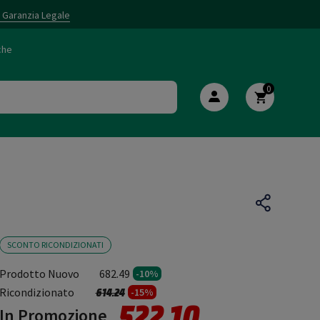
i Garanzia Legale
che
0
SCONTO RICONDIZIONATI
Prodotto Nuovo
682.49
-10%
Prezzo ridotto da
a
Ricondizionato
614.24
-15%
522.10
In Promozione