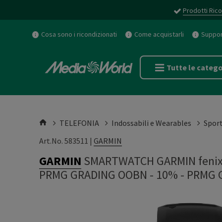
Prodotti Rico
Cosa sono i ricondizionati
Come acquistarli
Support
Tutte le catego
TELEFONIA
Indossabili e Wearables
Spor
Art.No. 583511 |
GARMIN
GARMIN
SMARTWATCH GARMIN fenix 
PRMG GRADING OOBN - 10%
-
PRMG 