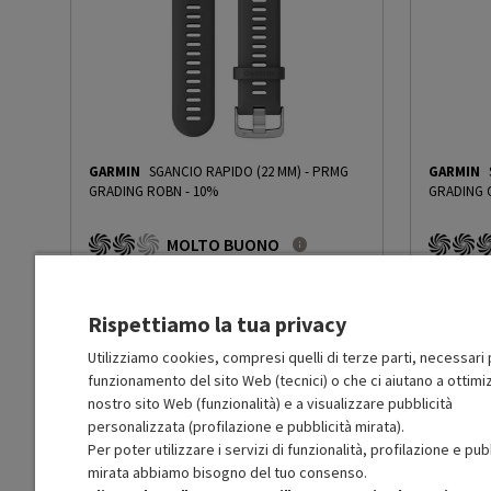
GARMIN
SGANCIO RAPIDO (22 MM)
-
PRMG
GARMIN
GRADING ROBN - 10%
GRADING 
MOLTO BUONO
R
: Confezione non originale integra
O
: Confezio
O
: Accessori principali presenti
O
: Accessor
B
: Estetica prodotto ottima
A
: Estetica
Rispettiamo la tua privacy
N
: Prodotto funzionante
N
: Prodotto
Prodotto Nuovo
Prodott
39.99
-10%
Utilizziamo cookies, compresi quelli di terze parti, necessari p
funzionamento del sito Web (tecnici) o che ci aiutano a ottimiz
Prezzo ridotto da
a
Ricondizionato
Ricondi
35.99
-50.01%
17.99
nostro sito Web (funzionalità) e a visualizzare pubblicità
In Promozione
In Prom
personalizzata (profilazione e pubblicità mirata).
Per poter utilizzare i servizi di funzionalità, profilazione e pub
Aggiungi al carrello
mirata abbiamo bisogno del tuo consenso.