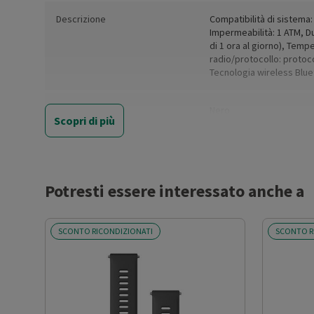
Descrizione
Compatibilità di sistema
Impermeabilità: 1 ATM, Dur
di 1 ora al giorno), Temp
radio/protocollo: protoc
Tecnologia wireless Bluet
Colore:
Nero
Scopri di più
Colore (basic):
Black
Misura del cinturino:
Lunghezza fascia: da 63,
Potresti essere interessato anche a
Bluetooth
Sì
SCONTO RICONDIZIONATI
SCONTO R
Tipo di batteria:
CR2032
Peso netto del prodotto (kg)
0.054