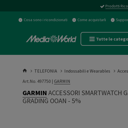
Prodotti Rico
Cosa sono i ricondizionati
Come acquistarli
Support
Tutte le catego
TELEFONIA
Indossabili e Wearables
Acces
Art.No. 497750 |
GARMIN
GARMIN
ACCESSORI SMARTWATCH GA
GRADING OOAN - 5%