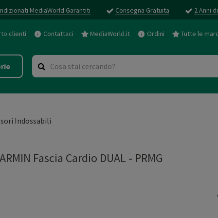
ndizionati MediaWorld Garantiti
Consegna Gratuita
2 Anni d
o clienti
Contattaci
MediaWorld.it
Ordini
Tutte le mar
rie
sori Indossabili
RMIN Fascia Cardio DUAL
-
PRMG