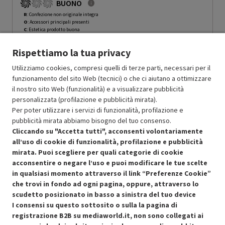
BUONO
R
: Confezione non originale integra
O
: Accessori principali presenti
C
: Estetica prodotto buona
N
: Prodotto funzionante
Rispettiamo la tua privacy
Prodotto Nuovo
129.99
-15%
Prezzo ridotto da
a
Ricondizionato
110.49
-40%
Utilizziamo cookies, compresi quelli di terze parti, necessari per il
66.29
funzionamento del sito Web (tecnici) o che ci aiutano a ottimizzare
In Promozione
il nostro sito Web (funzionalità) e a visualizzare pubblicità
personalizzata (profilazione e pubblicità mirata).
Aggiungi al carrello
Per poter utilizzare i servizi di funzionalità, profilazione e
pubblicità mirata abbiamo bisogno del tuo consenso.
Cliccando su "Accetta tutti", acconsenti volontariamente
all’uso di cookie di funzionalità, profilazione e pubblicità
OFFERTE IMPERDIBILI
mirata. Puoi scegliere per quali categorie di cookie
Risparmio garantito rispetto al corrispondente prodotto nuovo.
acconsentire o negare l’uso e puoi modificare le tue scelte
in qualsiasi momento attraverso il link “Preferenze Cookie”
che trovi in fondo ad ogni pagina, oppure, attraverso lo
scudetto posizionato in basso a sinistra del tuo device
I consensi su questo sottosito o sulla la pagina di
Condizioni generali di vendita
Recedere dal contratto qui
registrazione B2B su mediaworld.it, non sono collegati ai