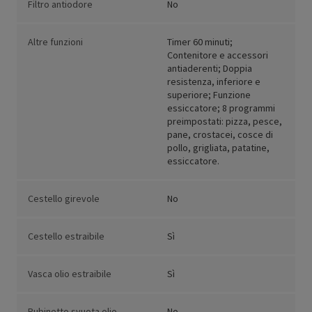
Filtro antiodore
No
Altre funzioni
Timer 60 minuti;
Contenitore e accessori
antiaderenti; Doppia
resistenza, inferiore e
superiore; Funzione
essiccatore; 8 programmi
preimpostati: pizza, pesce,
pane, crostacei, cosce di
pollo, grigliata, patatine,
essiccatore.
Cestello girevole
No
Cestello estraibile
Sì
Vasca olio estraibile
Sì
Rubinetto svuota olio
No