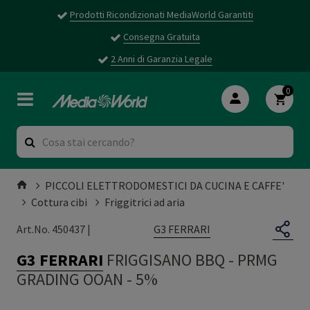
Prodotti Ricondizionati MediaWorld Garantiti
Consegna Gratuita
2 Anni di Garanzia Legale
0
PICCOLI ELETTRODOMESTICI DA CUCINA E CAFFE'
Cottura cibi
Friggitrici ad aria
G3 FERRARI
Art.No. 450437 |
G3 FERRARI
FRIGGISANO BBQ
-
PRMG
GRADING OOAN - 5%