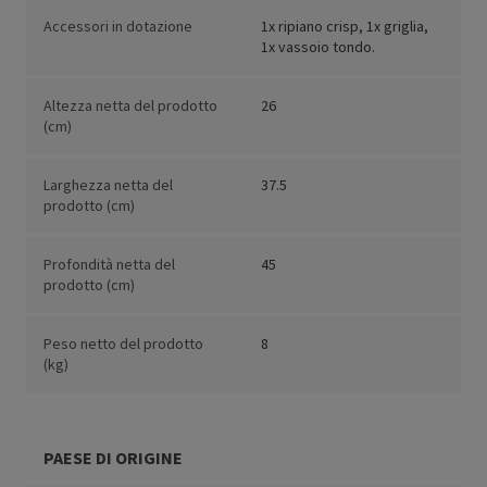
Accessori in dotazione
1x ripiano crisp, 1x griglia,
1x vassoio tondo.
Altezza netta del prodotto
26
(cm)
Larghezza netta del
37.5
prodotto (cm)
Profondità netta del
45
prodotto (cm)
Peso netto del prodotto
8
(kg)
PAESE DI ORIGINE