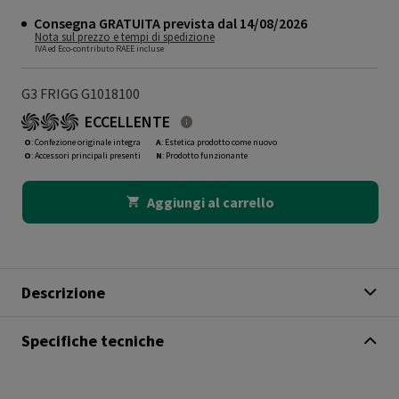
Consegna GRATUITA prevista dal 14/08/2026
Nota sul prezzo e tempi di spedizione
IVA ed Eco-contributo RAEE incluse
G3 FRIGG G1018100
ECCELLENTE
O
: Confezione originale integra
A
: Estetica prodotto come nuovo
O
: Accessori principali presenti
N
: Prodotto funzionante
Aggiungi al carrello
Descrizione
Specifiche tecniche