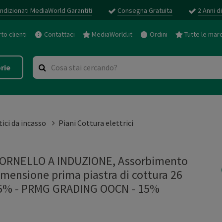
ndizionati MediaWorld Garantiti
Consegna Gratuita
2 Anni d
o clienti
Contattaci
MediaWorld.it
Ordini
Tutte le mar
rie
ici da incasso
Piani Cottura elettrici
FORNELLO A INDUZIONE, Assorbimento
imensione prima piastra di cottura 26
15%
-
PRMG GRADING OOCN - 15%