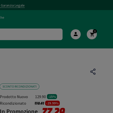
i Garanzia Legale
che
0
SCONTO RICONDIZIONATI
Prodotto Nuovo
129.90
-15%
Prezzo ridotto da
a
Ricondizionato
110.41
-29.99%
77.29
In Promozione