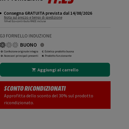
Consegna GRATUITA prevista dal 14/08/2026
Nota sul prezzo e tempi di spedizione
IVA ed Eco-contributo RAEE incluse
G3 FORNELLO INDUZIONE
BUONO
O
: Confezione originale integra
C
: Estetica prodotto buona
O
: Accessori principali presenti
N
: Prodotto funzionante
Aggiungi al carrello
SCONTO RICONDIZIONATI
Approfitta dello sconto del 30% sul prodotto
ricondizionato.