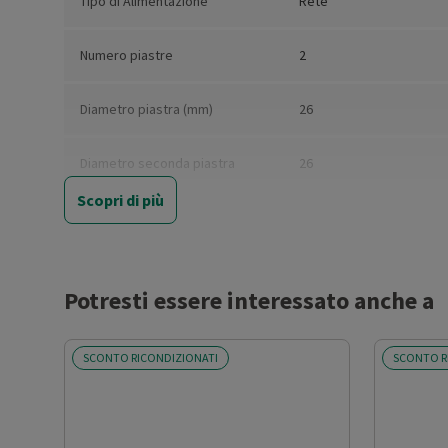
Tipo di Alimentazione
Rete
Numero piastre
2
Diametro piastra (mm)
26
Diametro seconda piastra
26
(mm)
Scopri di più
Termostato
Sì
Timer
Sì
Potresti essere interessato anche a
Spia di controllo
Sì
SCONTO RICONDIZIONATI
SCONTO R
Protezione anti
Sì
surriscaldamento