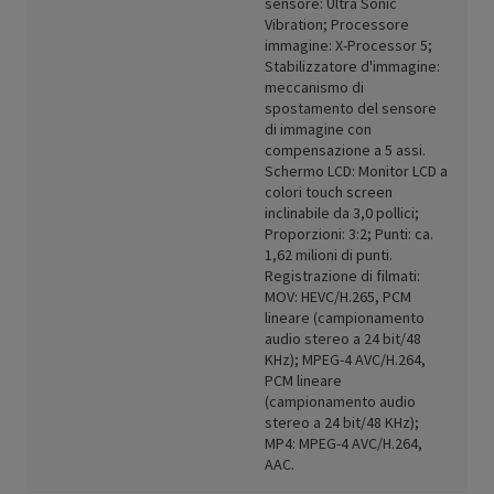
sensore: Ultra Sonic
Vibration; Processore
immagine: X-Processor 5;
Stabilizzatore d'immagine:
meccanismo di
spostamento del sensore
di immagine con
compensazione a 5 assi.
Schermo LCD: Monitor LCD a
colori touch screen
inclinabile da 3,0 pollici;
Proporzioni: 3:2; Punti: ca.
1,62 milioni di punti.
Registrazione di filmati:
MOV: HEVC/H.265, PCM
lineare (campionamento
audio stereo a 24 bit/48
KHz); MPEG-4 AVC/H.264,
PCM lineare
(campionamento audio
stereo a 24 bit/48 KHz);
MP4: MPEG-4 AVC/H.264,
AAC.