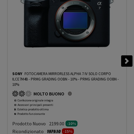
SONY
FOTOCAMERA MIRRORLESS ALPHA 7 IV SOLO CORPO
ILCE7M4B - PRMG GRADING OOBN - 10%
-
PRMG GRADING OOBN -
10%
MOLTO BUONO
O
: Confezione originale integra
O
: Accessori principali presenti
B
: Estetica prodotto ottima
N
: Prodotto funzionante
Prodotto Nuovo
2199.00
-10%
Prezzo ridotto da
a
Ricondizionato
1979.10
-15%