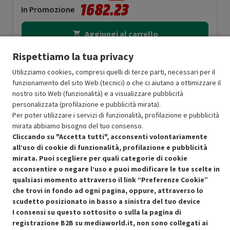
1682.23
In Promozione
Aggiungi al carrello
Rispettiamo la tua privacy
Utilizziamo cookies, compresi quelli di terze parti, necessari per il
SCONTO RICONDIZIONATI
funzionamento del sito Web (tecnici) o che ci aiutano a ottimizzare il
Approfitta dello sconto del 15% sul prodotto ricondizionato.
nostro sito Web (funzionalità) e a visualizzare pubblicità
personalizzata (profilazione e pubblicità mirata).
Per poter utilizzare i servizi di funzionalità, profilazione e pubblicità
mirata abbiamo bisogno del tuo consenso.
Cliccando su "Accetta tutti", acconsenti volontariamente
all’uso di cookie di funzionalità, profilazione e pubblicità
Condizioni generali di vendita
mirata. Puoi scegliere per quali categorie di cookie
Recedere dal contratto qui
acconsentire o negare l’uso e puoi modificare le tue scelte in
Cookie Policy
qualsiasi momento attraverso il link “Preferenze Cookie”
che trovi in fondo ad ogni pagina, oppure, attraverso lo
scudetto posizionato in basso a sinistra del tuo device
Preferenze cookie
I consensi su questo sottosito o sulla la pagina di
registrazione B2B su mediaworld.it, non sono collegati ai
Informativa privacy