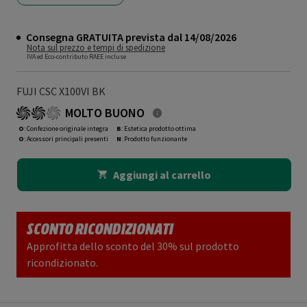
Consegna GRATUITA prevista dal 14/08/2026
Nota sul prezzo e tempi di spedizione
IVA ed Eco-contributo RAEE incluse
FUJI CSC X100VI BK
MOLTO BUONO
O
: Confezione originale integra
B
: Estetica prodotto ottima
O
: Accessori principali presenti
N
: Prodotto funzionante
Aggiungi al carrello
SCONTO RICONDIZIONATI
Approfitta dello sconto del 30% sul prodotto
ricondizionato.