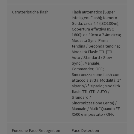
Caratteristiche flash
Flash automatico [Super
Intelligent Flash]; Numero
Guida: circa 4.4 (ISO100·m);
Copertura effettiva (ISO
1600): da 30cm a 7.4m circa;
Modalità Sync: Prima
tendina / Seconda tendina;
Modalità Flash: TTL (TTL
Auto / Standard / Slow
Sync.), Manuale,
Commander, OFF;
Sincronizzazione flash con
attacco a slitta. Modalità: 1°
sipario/2° sipario; Modalità
flash: TTL (TTL AUTO /
STandard /
Sincronizzazione Lenta) /
Manuale / Multi *Quando EF-
X500 è impostato / OFF.
Funzione Face Recognition
Face Detection