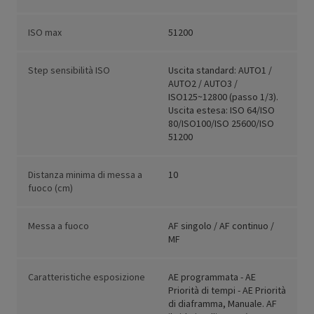
ISO max
51200
Step sensibilità ISO
Uscita standard: AUTO1 /
AUTO2 / AUTO3 /
ISO125~12800 (passo 1/3).
Uscita estesa: ISO 64/ISO
80/ISO100/ISO 25600/ISO
51200
Distanza minima di messa a
10
fuoco (cm)
Messa a fuoco
AF singolo / AF continuo /
MF
Caratteristiche esposizione
AE programmata - AE
Priorità di tempi - AE Priorità
di diaframma, Manuale. AF