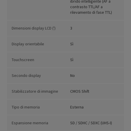
ibrido intelligente (AF a
contrasto TTL/AF a
rilevamento di fase TTL)
Dimensioni display LCD (')
3
Display orientabile
Sì
Touchscreen
Sì
Secondo display
No
Stabilizzatore di immagine
CMOS Shift
Tipo di memoria
Esterna
Espansione memoria
SD / SDHC / SDXC (UHS-I)