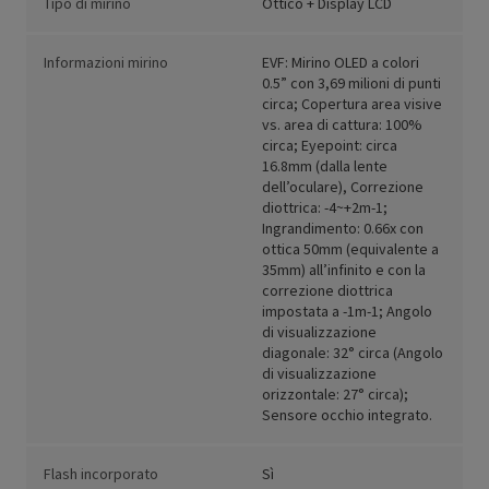
Tipo di mirino
Ottico + Display LCD
Informazioni mirino
EVF: Mirino OLED a colori
0.5” con 3,69 milioni di punti
circa; Copertura area visive
vs. area di cattura: 100%
circa; Eyepoint: circa
16.8mm (dalla lente
dell’oculare), Correzione
diottrica: -4~+2m-1;
Ingrandimento: 0.66x con
ottica 50mm (equivalente a
35mm) all’infinito e con la
correzione diottrica
impostata a -1m-1; Angolo
di visualizzazione
diagonale: 32° circa (Angolo
di visualizzazione
orizzontale: 27° circa);
Sensore occhio integrato.
Flash incorporato
Sì