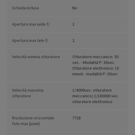
Scheda inclusa
No
Apertura max wide f/
2
Apertura max tele f/
2
Velocità minima otturatore
Otturatore meccanico: 30
sec. - Modalità P: 30sec.
Otturatore elettronico: 15
minuti - modalità P: 30sec
Velocità massima
1/4000sec. otturatore
otturatore
meccanico; 1/180000 sec.
otturatore elettronico
Risoluzione orizzontale
7728
foto max (pixel)