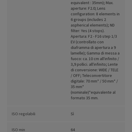
equivalent : 35mm); Max.
aperture: F2.0; Lens
configuration: 8 elements in
6 groups (includes 2
aspherical elements); ND
filter: Yes (4 stops).
Apertura: F2 - F16 step 1/3
EV (controllato con
diaframma di apertura a 9
lamelle); Gamma di messa a
fuoco: ca. 10 cm all'infinito /
3,9 pollici. all'infinito; Lente
di conversione: WIDE / TELE
/ OFF; Teleconvertitore
digitale: 70 mm* / 50 mm* /
35 mm*
(nominale)*equivalente al
formato 35 mm.
ISO regolabili
Sì
ISO min
64