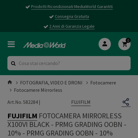
Prodotti Ricondizionati MediaWorld Garantiti
Consegna Gratuita
2 Anni di Garanzia Legale
0
FOTOGRAFIA, VIDEO E DRONI
Fotocamere
Fotocamere Mirrorless
FUJIFILM
Art.No. 582284 |
FUJIFILM
FOTOCAMERA MIRRORLESS
X100VI BLACK - PRMG GRADING OOBN -
10%
-
PRMG GRADING OOBN - 10%