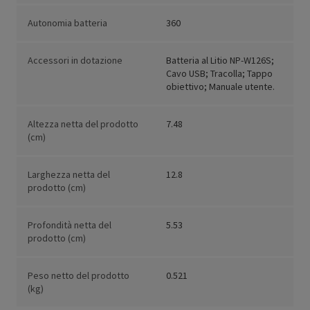
Autonomia batteria
360
Accessori in dotazione
Batteria al Litio NP-W126S;
Cavo USB; Tracolla; Tappo
obiettivo; Manuale utente.
Altezza netta del prodotto
7.48
(cm)
Larghezza netta del
12.8
prodotto (cm)
Profondità netta del
5.53
prodotto (cm)
Peso netto del prodotto
0.521
(kg)