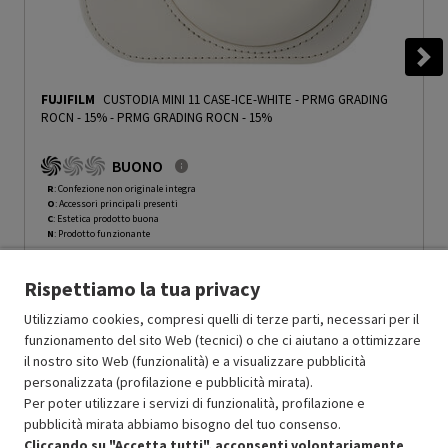
FUJIFILM
CUSTODIA MINI 11 CASE-ICE-WHITE - PRMG GRADING
ROCN - 15%
-
PRMG GRADING ROCN - 15%
BUONO
R
: Confezione non originale integra
O
: Accessori principali presenti
C
: Estetica prodotto buona
N
: Prodotto funzionante
Prodotto Nuovo
10.66
-15%
Rispettiamo la tua privacy
Prezzo ridotto da
a
Ricondizionato
9.06
-50%
4.53
In Promozione
Utilizziamo cookies, compresi quelli di terze parti, necessari per il
funzionamento del sito Web (tecnici) o che ci aiutano a ottimizzare
il nostro sito Web (funzionalità) e a visualizzare pubblicità
Aggiungi al carrello
personalizzata (profilazione e pubblicità mirata).
Per poter utilizzare i servizi di funzionalità, profilazione e
pubblicità mirata abbiamo bisogno del tuo consenso.
SCONTO RICONDIZIONATI
Cliccando su "Accetta tutti", acconsenti volontariamente