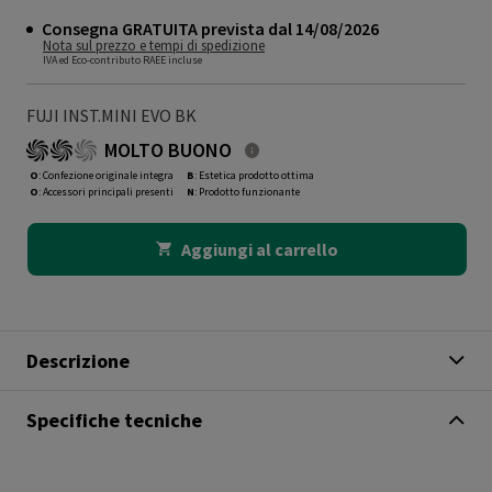
Consegna GRATUITA prevista dal 14/08/2026
Nota sul prezzo e tempi di spedizione
IVA ed Eco-contributo RAEE incluse
FUJI INST.MINI EVO BK
MOLTO BUONO
O
: Confezione originale integra
B
: Estetica prodotto ottima
O
: Accessori principali presenti
N
: Prodotto funzionante
Aggiungi al carrello
Descrizione
Specifiche tecniche