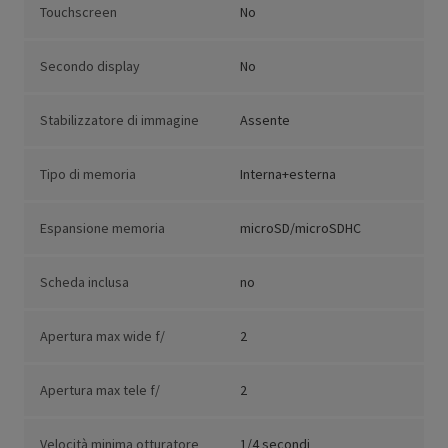
Touchscreen
No
Secondo display
No
Stabilizzatore di immagine
Assente
Tipo di memoria
Interna+esterna
Espansione memoria
microSD/microSDHC
Scheda inclusa
no
Apertura max wide f/
2
Apertura max tele f/
2
Velocità minima otturatore
1/4 secondi