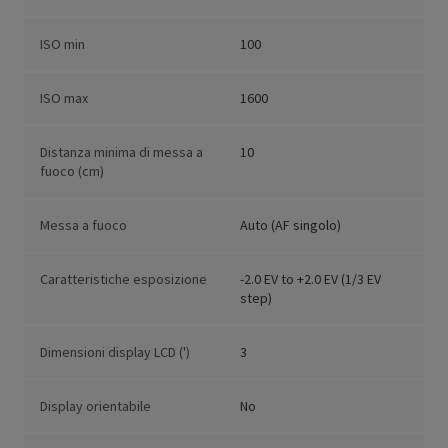
ISO min
100
ISO max
1600
Distanza minima di messa a
10
fuoco (cm)
Messa a fuoco
Auto (AF singolo)
Caratteristiche esposizione
-2.0 EV to +2.0 EV (1/3 EV
step)
Dimensioni display LCD (')
3
Display orientabile
No