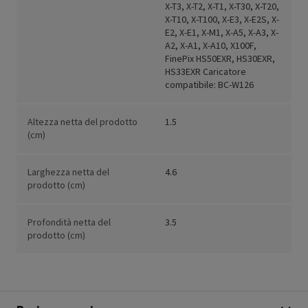
X-T3, X-T2, X-T1, X-T30, X-T20,
X-T10, X-T100, X-E3, X-E2S, X-
E2, X-E1, X-M1, X-A5, X-A3, X-
A2, X-A1, X-A10, X100F,
FinePix HS50EXR, HS30EXR,
HS33EXR Caricatore
compatibile: BC-W126
Altezza netta del prodotto
1.5
(cm)
Larghezza netta del
4.6
prodotto (cm)
Profondità netta del
3.5
prodotto (cm)