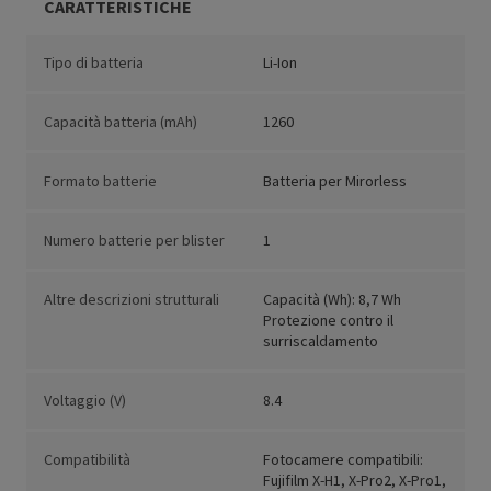
CARATTERISTICHE
Tipo di batteria
Li-Ion
Capacità batteria (mAh)
1260
Formato batterie
Batteria per Mirorless
Numero batterie per blister
1
Altre descrizioni strutturali
Capacità (Wh): 8,7 Wh
Protezione contro il
surriscaldamento
Voltaggio (V)
8.4
Compatibilità
Fotocamere compatibili:
Fujifilm X-H1, X-Pro2, X-Pro1,