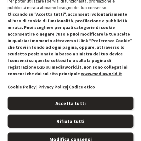
Per poter utilizzare i servizi di funzionalità, profilazione e
pubblicità mirata abbiamo bisogno del tuo consenso.
Cliccando su "Accetta tutti", acconsenti volontariamente
all’uso di cookie di funzionalità, profilazione e pubblicità
SCONTO RICONDIZIONATI
mirata. Puoi scegliere per quali categorie di cookie
Approfitta dello sconto del 50% sul prodotto ricondizionato.
acconsentire o negare l’uso e puoi modificare le tue scelte
in qualsiasi momento attraverso il link “Preferenze Cookie”
che trovi in fondo ad ogni pagina, oppure, attraverso lo
scudetto posizionato in basso a sinistra del tuo device
I consensi su questo sottosito o sulla la pagina di
Condizioni generali di vendita
Recedere dal contratto qui
registrazione B2B su mediaworld.it, non sono collegati ai
consensi che dai sul sito principale
www.mediaworld.it
Cookie Policy
Cookie Policy
|
Privacy Policy
|
Codice etico
Preferenze cookie
Accetta tutti
Informativa privacy
Rifiuta tutti
Accessibilità
Modifica consensi