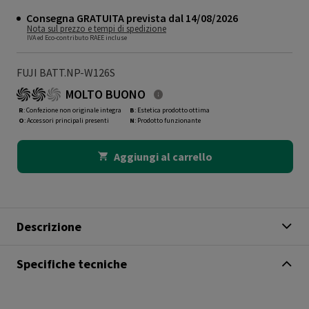
Consegna GRATUITA prevista dal 14/08/2026
Nota sul prezzo e tempi di spedizione
IVA ed Eco-contributo RAEE incluse
FUJI BATT.NP-W126S
MOLTO BUONO
R
: Confezione non originale integra
B
: Estetica prodotto ottima
O
: Accessori principali presenti
N
: Prodotto funzionante
Aggiungi al carrello
Descrizione
Specifiche tecniche