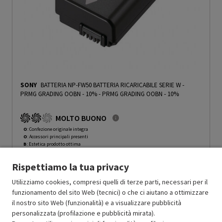
SONY
BATTERIA NP-FW50 BATTERIA RICARICABILE SERIE W -
PRMG GRADING OOBN - 10%
-
PRMG GRADING OOBN - 10%
MOLTO BUONO
O
: Confezione originale integra
O
: Accessori principali presenti
B
: Estetica prodotto ottima
N
: Prodotto funzionante
Rispettiamo la tua privacy
Prodotto Nuovo
79.99
-10%
Prezzo ridotto da
a
Ricondizionato
71.99
-50%
Utilizziamo cookies, compresi quelli di terze parti, necessari per il
35.99
funzionamento del sito Web (tecnici) o che ci aiutano a ottimizzare
In Promozione
il nostro sito Web (funzionalità) e a visualizzare pubblicità
personalizzata (profilazione e pubblicità mirata).
Aggiungi al carrello