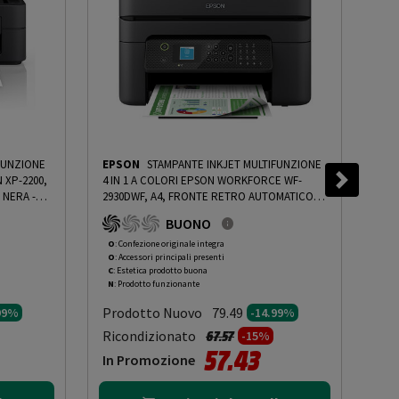
FUNZIONE
EPSON
STAMPANTE INKJET MULTIFUNZIONE
HP
 XP-2200,
4 IN 1 A COLORI EPSON WORKFORCE WF-
1 A
 NERA -
2930DWF, A4, FRONTE RETRO AUTOMATICO,
FRO
RMG
WIFI, NERA - PRMG GRADING OOCN - 14.99%
-
PRM
BUONO
PRMG GRADING OOCN - 14.99%
OOA
O
: Confezione originale integra
O
: 
O
: Accessori principali presenti
O
: 
C
: Estetica prodotto buona
A
: 
N
: Prodotto funzionante
N
: 
Prodotto Nuovo
Pr
79.49
99%
-14.99%
to da
Prezzo ridotto da
a
Ricondizionato
Ric
67.57
-15%
57.43
In Promozione
In