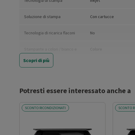
Tecnologia di stampa
Inkjet
Soluzione di stampa
Con cartucce
Tecnologia di ricarica flaconi
No
Stampante a colori / bianco e
Colore
nero
Scopri di più
Stampante fotografica
Sì
Massimo formato di stampa
A4
Potresti essere interessato anche a
Risoluzione stampa
5.760 x 1.440 dpi
SCONTO RICONDIZIONATI
SCONTO R
Numero di colori (incluso il
4
nero)