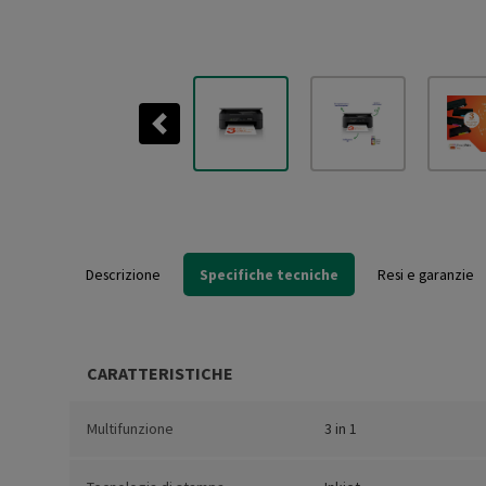
Previous
Descrizione
Specifiche tecniche
Resi e garanzie
CARATTERISTICHE
Multifunzione
3 in 1