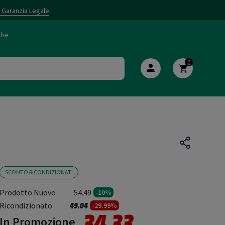
i Garanzia Legale
che
0
SCONTO RICONDIZIONATI
Prodotto Nuovo
54.49
-10%
Prezzo ridotto da
a
Ricondizionato
49.04
-29.99%
34.33
In Promozione