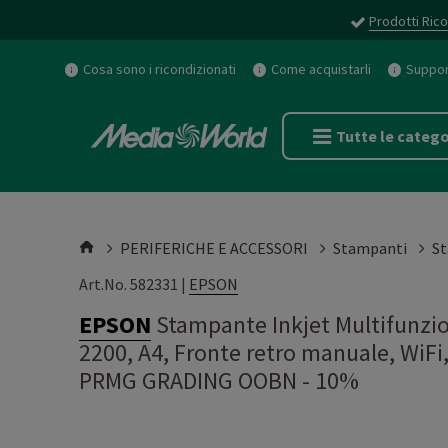
Prodotti Rico
Cosa sono i ricondizionati
Come acquistarli
Support
Tutte le catego
PERIFERICHE E ACCESSORI
Stampanti
St
Art.No. 582331 |
EPSON
EPSON
Stampante Inkjet Multifunzio
2200, A4, Fronte retro manuale, Wi
PRMG GRADING OOBN - 10%