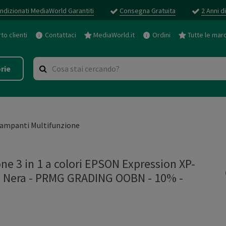
ndizionati MediaWorld Garantiti
Consegna Gratuita
2 Anni d
o clienti
Contattaci
MediaWorld.it
Ordini
Tutte le mar
rie
ampanti Multifunzione
ne 3 in 1 a colori EPSON Expression XP-
Fi, Nera - PRMG GRADING OOBN - 10%
-