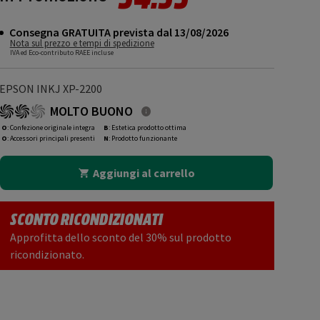
Consegna GRATUITA prevista dal 13/08/2026
Nota sul prezzo e tempi di spedizione
IVA ed Eco-contributo RAEE incluse
EPSON INKJ XP-2200
MOLTO BUONO
O
: Confezione originale integra
B
: Estetica prodotto ottima
O
: Accessori principali presenti
N
: Prodotto funzionante
Aggiungi al carrello
SCONTO RICONDIZIONATI
Approfitta dello sconto del 30% sul prodotto
ricondizionato.