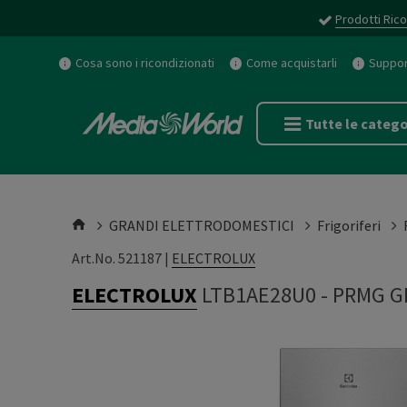
Prodotti Rico
Cosa sono i ricondizionati
Come acquistarli
Support
Tutte le catego
GRANDI ELETTRODOMESTICI
Frigoriferi
Art.No. 521187 |
ELECTROLUX
ELECTROLUX
LTB1AE28U0
-
PRMG G