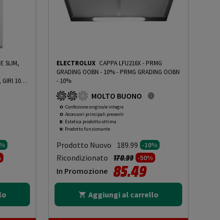
E SLIM,
ELECTROLUX
CAPPA LFU216X - PRMG
GRADING OOBN - 10%
-
PRMG GRADING OOBN
GIRI 1000
- 10%
À
MOLTO BUONO
PRMG
ING ROCN
O
: Confezione originale integra
O
: Accessori principali presenti
B
: Estetica prodotto ottima
N
: Prodotto funzionante
Prodotto Nuovo
189.99
5%
-10%
to da
Prezzo ridotto da
a
Ricondizionato
170.99
%
-50%
85.49
In Promozione
lo
Aggiungi al carrello