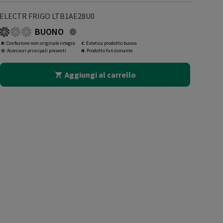
ELECTR FRIGO LTB1AE28U0
BUONO
R
: Confezione non originale integra
C
: Estetica prodotto buona
O
: Accessori principali presenti
N
: Prodotto funzionante
Aggiungi al carrello