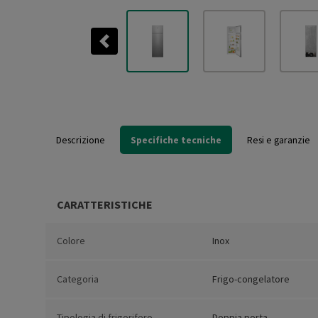
Previous
Descrizione
Specifiche tecniche
Resi e garanzie
CARATTERISTICHE
Colore
Inox
Categoria
Frigo-congelatore
Tipologia di frigorifero
Doppia porta