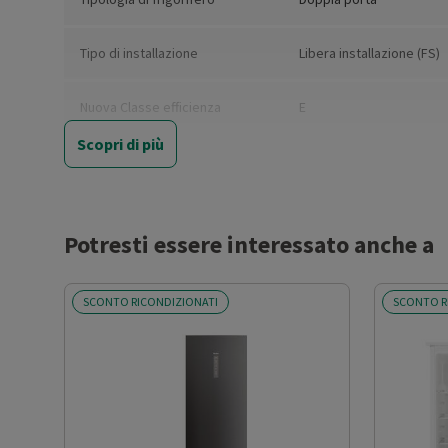
Tipo di installazione
Libera installazione (FS)
Nuova Classe efficienza
E
energetica
Scopri di più
Classe emissione rumore
C
Classe climatica
SN-N-ST
Potresti essere interessato anche a
Capacità netta totale (l)
244
SCONTO RICONDIZIONATI
SCONTO R
Capacità netta frigorifero (l)
203
Capacità netta congelatore (l)
41