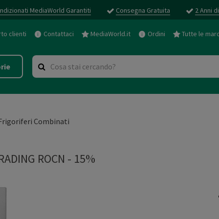
ndizionati MediaWorld Garantiti
Consegna Gratuita
2 Anni d
o clienti
Contattaci
MediaWorld.it
Ordini
Tutte le mar
rie
Frigoriferi Combinati
RADING ROCN - 15%