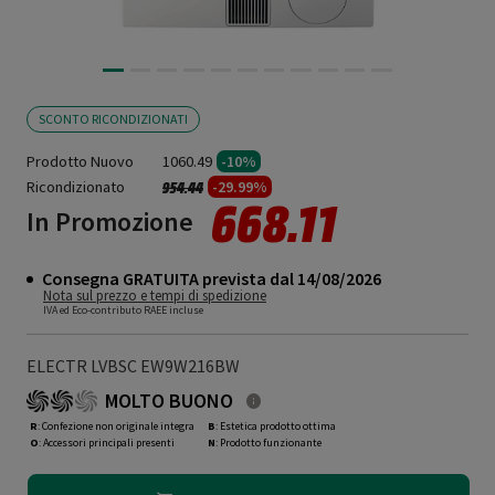
SCONTO RICONDIZIONATI
Prodotto Nuovo
1060.49
-10%
Ricondizionato
Prezzo ridotto da
a
-29.99%
954.44
668.11
In Promozione
Consegna GRATUITA prevista dal 14/08/2026
Nota sul prezzo e tempi di spedizione
IVA ed Eco-contributo RAEE incluse
ELECTR LVBSC EW9W216BW
MOLTO BUONO
R
: Confezione non originale integra
B
: Estetica prodotto ottima
O
: Accessori principali presenti
N
: Prodotto funzionante