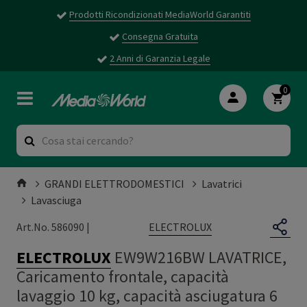
Prodotti Ricondizionati MediaWorld Garantiti
Consegna Gratuita
2 Anni di Garanzia Legale
0
GRANDI ELETTRODOMESTICI
Lavatrici
Lavasciuga
ELECTROLUX
Art.No. 586090 |
ELECTROLUX
EW9W216BW LAVATRICE,
Caricamento frontale, capacità
lavaggio 10 kg, capacità asciugatura 6