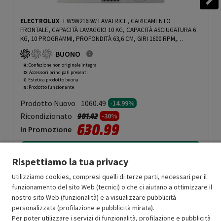
ELECTROLUX
EW9W216BW LAVATRICE, CARICAMENTO
FRONTALE, CAPACITÀ LAVAGGIO 10 KG, CAPACITÀ ASCIUGATURA 6
KG, 10 PROGRAMMI, PROFONDITÀ 63,6 CM, GIRI 1600 RPM,
BIANCO, CLASSE B - PRMG GRADING ROCN - 14.99%
-
PRMG
BUONO
GRADING ROCN - 14.99%
R
: Confezione non originale integra
O
: Accessori principali presenti
C
: Estetica prodotto buona
N
: Prodotto funzionante
Prodotto Nuovo
1060.49
-14.99%
Prezzo ridotto da
a
Ricondizionato
901.42
-30%
630.99
In Promozione
Aggiungi al carrello
Rispettiamo la tua privacy
Utilizziamo cookies, compresi quelli di terze parti, necessari per il
funzionamento del sito Web (tecnici) o che ci aiutano a ottimizzare il
SCONTO RICONDIZIONATI
nostro sito Web (funzionalità) e a visualizzare pubblicità
Approfitta dello sconto del 30% sul prodotto ricondizionato.
personalizzata (profilazione e pubblicità mirata).
Per poter utilizzare i servizi di funzionalità, profilazione e pubblicità