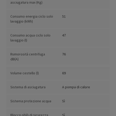
asciugatura max (Kg)
Consumo energia ciclo solo
51
lavaggio (kWh)
Consumo acqua ciclo solo
47
lavaggio (l)
Rumorosità centrifuga
76
dB(A)
Volume cestello (l)
69
Sistema di asciugatura
A pompa di calore
Sistema protezione acqua
Sì
Blocco oblò di sicurezza
Sì