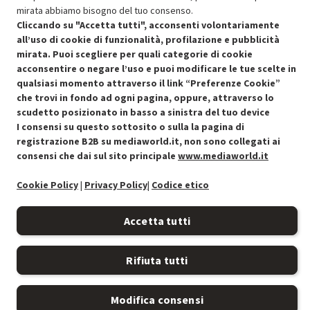
mirata abbiamo bisogno del tuo consenso.
Cliccando su "Accetta tutti", acconsenti volontariamente
all’uso di cookie di funzionalità, profilazione e pubblicità
mirata. Puoi scegliere per quali categorie di cookie
Condizioni generali di vendita
acconsentire o negare l’uso e puoi modificare le tue scelte in
Recedere dal contratto qui
qualsiasi momento attraverso il link “Preferenze Cookie”
che trovi in fondo ad ogni pagina, oppure, attraverso lo
Cookie Policy
scudetto posizionato in basso a sinistra del tuo device
I consensi su questo sottosito o sulla la pagina di
Preferenze cookie
registrazione B2B su mediaworld.it, non sono collegati ai
consensi che dai sul sito principale
www.mediaworld.it
Informativa privacy
Cookie Policy
|
Privacy Policy
|
Codice etico
Accessibilità
Accetta tutti
Rifiuta tutti
Modifica consensi