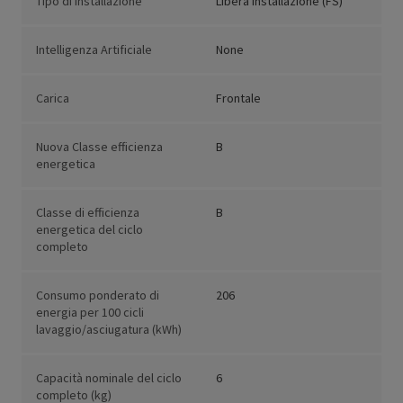
Tipo di installazione
Libera installazione (FS)
Intelligenza Artificiale
None
Carica
Frontale
Nuova Classe efficienza
B
energetica
Classe di efficienza
B
energetica del ciclo
completo
Consumo ponderato di
206
energia per 100 cicli
lavaggio/asciugatura (kWh)
Capacità nominale del ciclo
6
completo (kg)