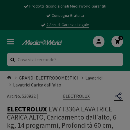
Prodotti Ricondizionati MediaWorld Garantiti
Consegna Gratuita
2 Anni di Garanzia Legale
0
GRANDI ELETTRODOMESTICI
Lavatrici
Lavatrici Carica dall'alto
ELECTROLUX
Art.No. 530932 |
ELECTROLUX
EW7T336A LAVATRICE
CARICA ALTO, Caricamento dall'alto, 6
kg, 14 programmi, Profondità 60 cm,