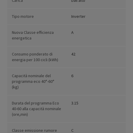
Carica
Dall'alto
Tipo motore
Inverter
Nuova Classe efficienza
A
energetica
Consumo ponderato di
42
energia per 100 cicli (kWh)
Capacità nominale del
6
programma eco 40°-60°
(kg)
Durata del programma Eco
3.15
40-60 alla capacità nominale
(ore,min)
Classe emissione rumore
C