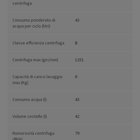
centrifuga
Consumo ponderato di
43
acqua per ciclo (litri)
Classe efficienza centrifuga
B
Centrifuga max (giri/min)
1251
Capacità di carico lavaggio
6
max (Kg)
Consumo acqua (l)
43
Volume cestello (l)
42
Rumorosità centrifuga
79
dB(A)