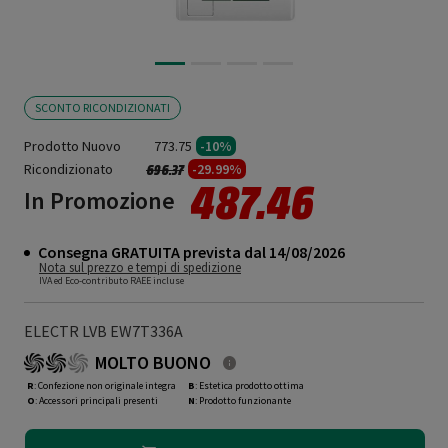
SCONTO RICONDIZIONATI
Prodotto Nuovo
773.75
-10%
Ricondizionato
Prezzo ridotto da
a
-29.99%
696.37
487.46
In Promozione
Consegna GRATUITA prevista dal 14/08/2026
Nota sul prezzo e tempi di spedizione
IVA ed Eco-contributo RAEE incluse
ELECTR LVB EW7T336A
MOLTO BUONO
R
: Confezione non originale integra
B
: Estetica prodotto ottima
O
: Accessori principali presenti
N
: Prodotto funzionante