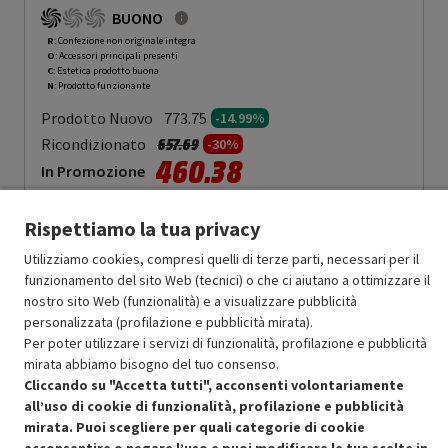
CLASSE A - PRMG GRADING ROCN - 14.99%
-
PRMG GRADING ROCN
BUONO
- 14.99%
R
: Confezione non originale integra
O
: Accessori principali presenti
C
: Estetica prodotto buona
N
: Prodotto funzionante
Prodotto Nuovo
773.75
-14.99%
Prezzo ridotto da
a
Ricondizionato
657.69
-30%
460.38
In Promozione
Aggiungi al carrello
Rispettiamo la tua privacy
Utilizziamo cookies, compresi quelli di terze parti, necessari per il
funzionamento del sito Web (tecnici) o che ci aiutano a ottimizzare il
SCONTO RICONDIZIONATI
nostro sito Web (funzionalità) e a visualizzare pubblicità
Approfitta dello sconto del 30% sul prodotto ricondizionato.
personalizzata (profilazione e pubblicità mirata).
Per poter utilizzare i servizi di funzionalità, profilazione e pubblicità
mirata abbiamo bisogno del tuo consenso.
Cliccando su "Accetta tutti", acconsenti volontariamente
all’uso di cookie di funzionalità, profilazione e pubblicità
mirata. Puoi scegliere per quali categorie di cookie