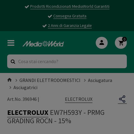
Prodotti Ricondizionati MediaWorld Garantiti
Consegna Gratuita
2 Anni di Garanzia Legale
0
GRANDI ELETTRODOMESTICI
Asciugatura
Asciugatrici
ELECTROLUX
Art.No. 396946 |
ELECTROLUX
EW7H593Y
-
PRMG
GRADING ROCN - 15%