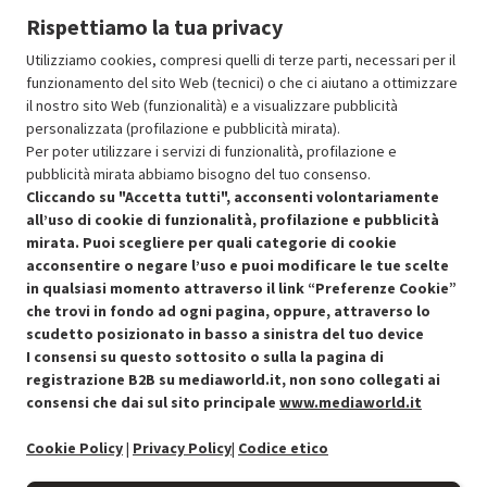
Rispettiamo la tua privacy
Prodotto Nuovo
189.99
-10%
Prezzo ridotto da
a
Ricondizionato
170.99
-50%
Utilizziamo cookies, compresi quelli di terze parti, necessari per il
85.49
funzionamento del sito Web (tecnici) o che ci aiutano a ottimizzare
In Promozione
il nostro sito Web (funzionalità) e a visualizzare pubblicità
personalizzata (profilazione e pubblicità mirata).
Aggiungi al carrello
Per poter utilizzare i servizi di funzionalità, profilazione e
pubblicità mirata abbiamo bisogno del tuo consenso.
Cliccando su "Accetta tutti", acconsenti volontariamente
all’uso di cookie di funzionalità, profilazione e pubblicità
SCONTO RICONDIZIONATI
mirata. Puoi scegliere per quali categorie di cookie
Approfitta dello sconto del 50% sul prodotto ricondizionato.
acconsentire o negare l’uso e puoi modificare le tue scelte
in qualsiasi momento attraverso il link “Preferenze Cookie”
che trovi in fondo ad ogni pagina, oppure, attraverso lo
scudetto posizionato in basso a sinistra del tuo device
I consensi su questo sottosito o sulla la pagina di
Condizioni generali di vendita
Recedere dal contratto qui
registrazione B2B su mediaworld.it, non sono collegati ai
consensi che dai sul sito principale
www.mediaworld.it
Cookie Policy
Cookie Policy
|
Privacy Policy
|
Codice etico
Preferenze cookie