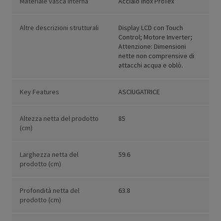
Materiale vasca interna
Acciaio Inox ProTex
Altre descrizioni strutturali
Display LCD con Touch
Control; Motore Inverter;
Attenzione: Dimensioni
nette non comprensive di
attacchi acqua e oblò.
Key Features
ASCIUGATRICE
Altezza netta del prodotto
85
(cm)
Larghezza netta del
59.6
prodotto (cm)
Profondità netta del
63.8
prodotto (cm)