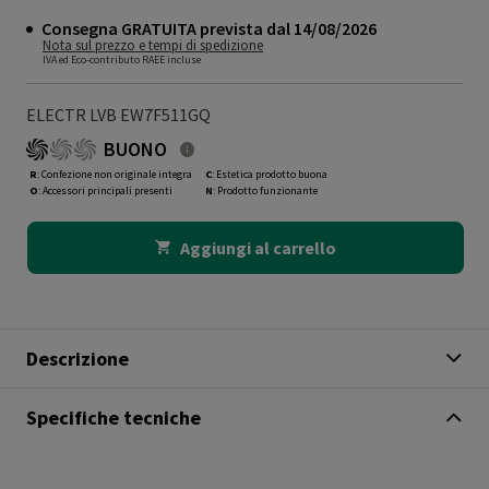
Consegna GRATUITA prevista dal 14/08/2026
Nota sul prezzo e tempi di spedizione
IVA ed Eco-contributo RAEE incluse
ELECTR LVB EW7F511GQ
BUONO
R
: Confezione non originale integra
C
: Estetica prodotto buona
O
: Accessori principali presenti
N
: Prodotto funzionante
Aggiungi al carrello
Descrizione
Specifiche tecniche