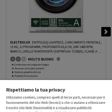
ELECTROLUX
EW7F511GQ LAVATRICE, CARICAMENTO FRONTALE,
11 KG, 12 PROGRAMMI, PROFONDITÀ 63,6 CM, GIRI 1400 RPM,
BIANCO, LIVELLO RUMOROSITÀ CENTRIFUGA 72 DB(A), CLASSE A -
PRMG GRADING ROBN - 10%
-
PRMG GRADING ROBN - 10%
MOLTO BUONO
R
: Confezione non originale integra
O
: Accessori principali presenti
B
: Estetica prodotto ottima
N
: Prodotto funzionante
Prodotto Nuovo
849.99
-10%
Rispettiamo la tua privacy
Prezzo ridotto da
a
Ricondizionato
764.99
-30%
535.49
In Promozione
Utilizziamo cookies, compresi quelli di terze parti, necessari per il
funzionamento del sito Web (tecnici) o che ci aiutano a ottimizzare
il nostro sito Web (funzionalità) e a visualizzare pubblicità
Aggiungi al carrello