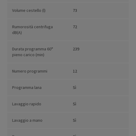
Volume cestello (l)
73
Rumorosità centrifuga
72
dB(A)
Durata programma 60°
239
pieno carico (min)
Numero programmi
12
Programma lana
Sì
Lavaggio rapido
Sì
Lavaggio a mano
Sì