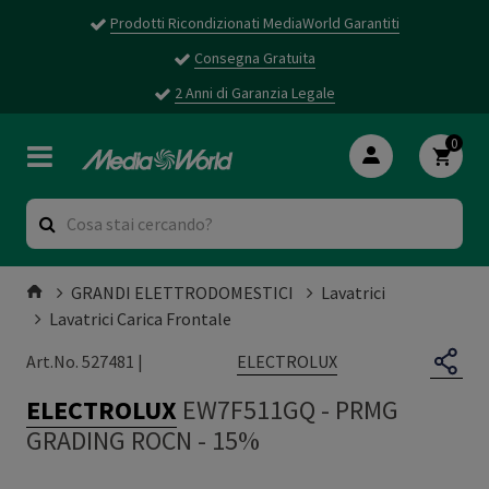
Prodotti Ricondizionati MediaWorld Garantiti
Consegna Gratuita
2 Anni di Garanzia Legale
0
GRANDI ELETTRODOMESTICI
Lavatrici
Lavatrici Carica Frontale
ELECTROLUX
Art.No. 527481 |
ELECTROLUX
EW7F511GQ
-
PRMG
GRADING ROCN - 15%