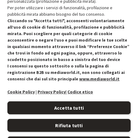
personalizzata (profilazione e pubblicità mirata).
Per poter utilizzare i servizi di funzionalità, profilazione e
pubblicità mirata abbiamo bisogno del tuo consenso.
SCONTO RICONDIZIONATI
Cliccando su "Accetta tutti", acconsenti volontariamente
Approfitta dello sconto del 30% sul prodotto ricondizionato.
all’uso di cookie di funzionalità, profilazione e pubblicità
mirata. Puoi scegliere per quali categorie di cookie
acconsentire o negare l’uso e puoi modificare le tue scelte
in qualsiasi momento attraverso il link “Preferenze Cookie”
che trovi in fondo ad ogni pagina, oppure, attraverso lo
scudetto posizionato in basso a sinistra del tuo device
I consensi su questo sottosito o sulla la pagina di
Condizioni generali di vendita
Recedere dal contratto qui
registrazione B2B su mediaworld.it, non sono collegati ai
consensi che dai sul sito principale
www.mediaworld.it
Cookie Policy
Cookie Policy
|
Privacy Policy
|
Codice etico
Preferenze cookie
Accetta tutti
Informativa privacy
Rifiuta tutti
Accessibilità