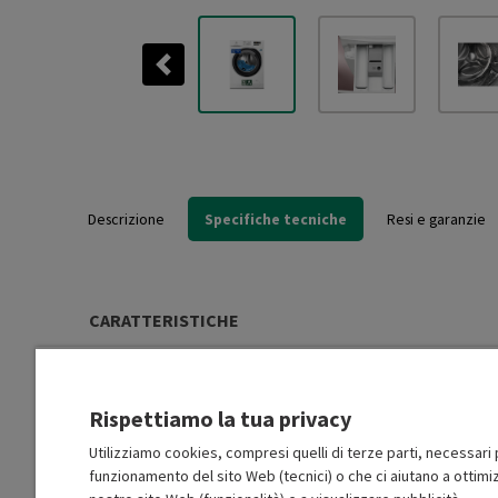
Previous
Descrizione
Specifiche tecniche
Resi e garanzie
CARATTERISTICHE
Tipo di installazione
Libera installazione (FS)
Rispettiamo la tua privacy
Carica
Frontale
Utilizziamo cookies, compresi quelli di terze parti, necessari p
funzionamento del sito Web (tecnici) o che ci aiutano a ottimiz
Tipo motore
Inverter