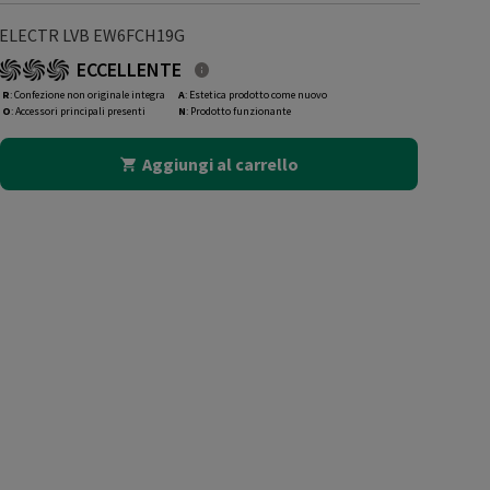
ELECTR LVB EW6FCH19G
ECCELLENTE
R
: Confezione non originale integra
A
: Estetica prodotto come nuovo
O
: Accessori principali presenti
N
: Prodotto funzionante
Aggiungi al carrello