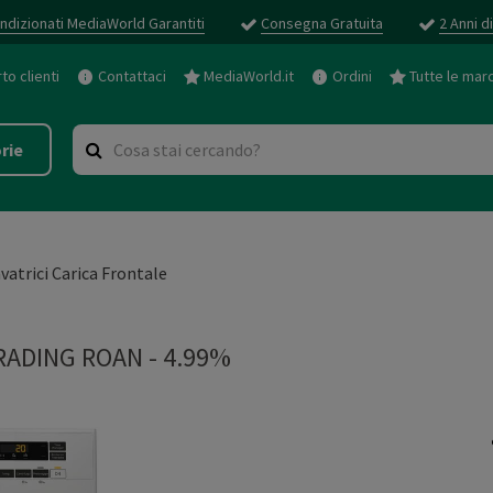
ndizionati MediaWorld Garantiti
Consegna Gratuita
2 Anni d
o clienti
Contattaci
MediaWorld.it
Ordini
Tutte le mar
rie
vatrici Carica Frontale
ADING ROAN - 4.99%