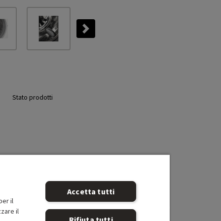
Next
Stato prodotti
Accetta tutti
er il
zare il
Rifiuta tutti