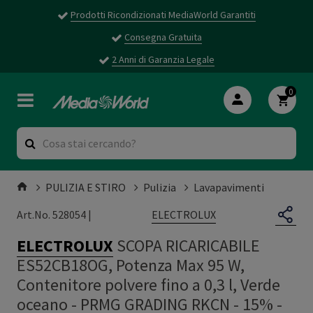
Prodotti Ricondizionati MediaWorld Garantiti
Consegna Gratuita
2 Anni di Garanzia Legale
0
PULIZIA E STIRO
Pulizia
Lavapavimenti
ELECTROLUX
Art.No. 528054 |
ELECTROLUX
SCOPA RICARICABILE
ES52CB18OG, Potenza Max 95 W,
Contenitore polvere fino a 0,3 l, Verde
oceano - PRMG GRADING RKCN - 15%
-