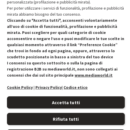
personalizzata (profilazione e pubblicità mirata).
SCONTO RICONDIZIONATI
Per poter utilizzare i servizi di funzionalità, profilazione e pubblicità
Approfitta dello sconto del 50% sul prodotto ricondizionato.
mirata abbiamo bisogno del tuo consenso.
Cliccando su "Accetta tutti", acconsenti volontariamente
all’uso di cookie di funzionalità, profilazione e pubblicità
mirata. Puoi scegliere per quali categorie di cookie
acconsentire o negare l’uso e puoi modificare le tue scelte in
qualsiasi momento attraverso il link “Preferenze Cookie”
Condizioni generali di vendita
Recedere dal contratto qui
che trovi in fondo ad ogni pagina, oppure, attraverso lo
scudetto posizionato in basso a sinistra del tuo device
Cookie Policy
I consensi su questo sottosito o sulla la pagina di
registrazione B2B su mediaworld.it, non sono collegati ai
consensi che dai sul sito principale
www.mediaworld.it
Preferenze cookie
Cookie Policy
|
Privacy Policy
|
Codice etico
Informativa privacy
Accetta tutti
Accessibilità
Rifiuta tutti