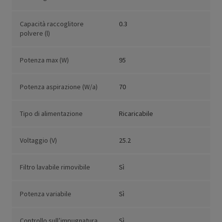
Capacità raccoglitore
0.3
polvere (l)
Potenza max (W)
95
Potenza aspirazione (W/a)
70
Tipo di alimentazione
Ricaricabile
Voltaggio (V)
25.2
Filtro lavabile rimovibile
Sì
Potenza variabile
Sì
Controllo sull’impugnatura
Sì