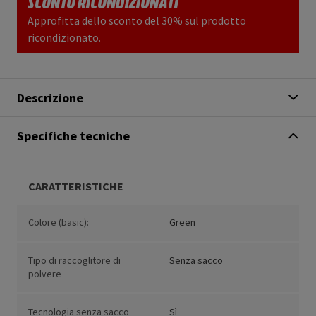
SCONTO RICONDIZIONATI
Approfitta dello sconto del 30% sul prodotto
ricondizionato.
Descrizione
Specifiche tecniche
CARATTERISTICHE
Colore (basic):
Green
Tipo di raccoglitore di
Senza sacco
polvere
Tecnologia senza sacco
Sì