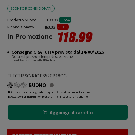
SCONTO RICONDIZIONATI
Prodotto Nuovo
199.99
-15%
Ricondizionato
Prezzo ridotto da
a
-30%
169.99
118.99
In Promozione
Consegna GRATUITA prevista dal 14/08/2026
Nota sul prezzo e tempi di spedizione
IVA ed Eco-contributo RAEE incluse
ELECTR SC/RIC ES52CB18OG
BUONO
R
: Confezione non originale integra
C
: Estetica prodotto buona
K
: Accessori principali non presenti
N
: Prodotto funzionante
Aggiungi al carrello