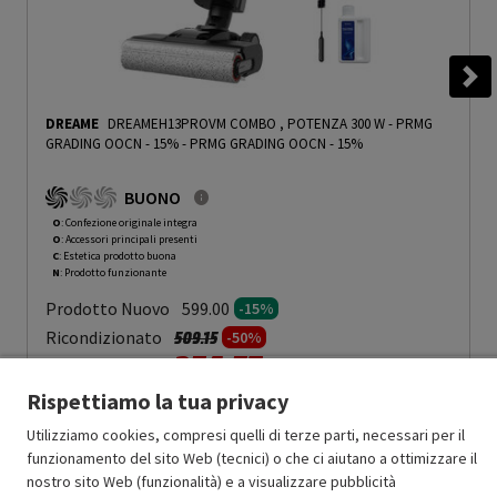
DREAME
DREAMEH13PROVM COMBO , POTENZA 300 W - PRMG
GRADING OOCN - 15%
-
PRMG GRADING OOCN - 15%
BUONO
O
: Confezione originale integra
O
: Accessori principali presenti
C
: Estetica prodotto buona
N
: Prodotto funzionante
Prodotto Nuovo
599.00
-15%
Prezzo ridotto da
a
Ricondizionato
509.15
-50%
254.57
In Promozione
Rispettiamo la tua privacy
Aggiungi al carrello
Utilizziamo cookies, compresi quelli di terze parti, necessari per il
funzionamento del sito Web (tecnici) o che ci aiutano a ottimizzare il
nostro sito Web (funzionalità) e a visualizzare pubblicità