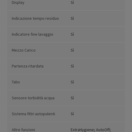
Display
Sì
Indicazione tempo residuo
Sì
Indicatore fine lavaggio
Sì
Mezzo Carico
Sì
Partenza ritardata
Sì
Tabs
Sì
Sensore torbidità acqua
Sì
Sistema filtri autopulenti
Sì
Altre funzioni
ExtraHygiene; AutoOff;