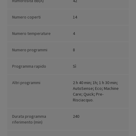
Rumorosità dB(A)
42
Numero coperti
14
Numero temperature
4
Numero programmi
8
Programma rapido
Sì
Altri programmi
2 h 40 min; 1h; 1 h 30 min;
AutoSense; Eco; Machine
Care; Quick; Pre-
Risciacquo.
Durata programma
240
riferimento (min)