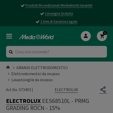
Prodotti Ricondizionati MediaWorld Garantiti
Consegna Gratuita
2 Anni di Garanzia Legale
0
GRANDI ELETTRODOMESTICI
Elettrodomestici da incasso
Lavastoviglie da incasso
ELECTROLUX
Art.No. 573403 |
ELECTROLUX
EES68510L
-
PRMG
GRADING ROCN - 15%