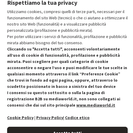
Rispettiamo la tua privacy
Aggiungi al carrello
Utilizziamo cookies, compresi quelli di terze parti, necessari per il
funzionamento del sito Web (tecnici) o che ci aiutano a ottimizzare il
nostro sito Web (funzionalità) e a visualizzare pubblicità
SCONTO RICONDIZIONATI
personalizzata (profilazione e pubblicità mirata).
Approfitta dello sconto del 50% sul prodotto ricondizionato.
Per poter utilizzare i servizi di funzionalità, profilazione e pubblicità
mirata abbiamo bisogno del tuo consenso.
Cliccando su "Accetta tutti", acconsenti volontariamente
all’uso di cookie di funzionalità, profilazione e pubblicità
mirata. Puoi scegliere per quali categorie di cookie
acconsentire o negare l’uso e puoi modificare le tue scelte in
Condizioni generali di vendita
qualsiasi momento attraverso il link “Preferenze Cookie”
Recedere dal contratto qui
che trovi in fondo ad ogni pagina, oppure, attraverso lo
Cookie Policy
scudetto posizionato in basso a sinistra del tuo device
I consensi su questo sottosito o sulla la pagina di
registrazione B2B su mediaworld.it, non sono collegati ai
Preferenze cookie
consensi che dai sul sito principale
www.mediaworld.it
Informativa privacy
Cookie Policy
|
Privacy Policy
|
Codice etico
Accessibilità