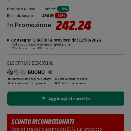
Prodotto Nuovo
569.99
-15%
Ricondizionato
Prezzo ridotto da
a
-50%
484.49
242.24
In Promozione
Consegna GRATUITA prevista dal 12/08/2026
Nota sul prezzo e tempi di spedizione
IVA ed Eco-contributo RAEE incluse
ELECTR LVS EES68510L
BUONO
R
: Confezione non originale integra
C
: Estetica prodotto buona
O
: Accessori principali presenti
N
: Prodotto funzionante
Aggiungi al carrello
SCONTO RICONDIZIONATI
Approfitta dello sconto del 50% sul prodotto