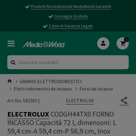
Prodotti Ricondizionati MediaWorld Garantiti
Consegna Gratuita
2 Anni di Garanzia Legale
0
GRANDI ELETTRODOMESTICI
Elettrodomestici da incasso
Forni da Incasso
ELECTROLUX
Art.No. 582383 |
ELECTROLUX
CODGH44TX0 FORNO
INCASSO Capacità 72 l, dimensoni: L
59,4 cm-A 59,4 cm-P 56,9 cm, Inox