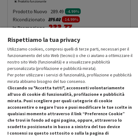
N
: Prodotto funzionante
Prodotto Nuovo
289.49
-4.99%
Prezzo ridotto da
a
Ricondizionato
275.02
-14.99%
233.77
In Promozione
Rispettiamo la tua privacy
Aggiungi al carrello
Utilizziamo cookies, compresi quelli di terze parti, necessari per il
funzionamento del sito Web (tecnici) o che ci aiutano a ottimizzare il
nostro sito Web (funzionalità) e a visualizzare pubblicità
SCONTO RICONDIZIONATI
personalizzata (profilazione e pubblicità mirata).
Approfitta dello sconto del 15% sul prodotto ricondizionato.
Per poter utilizzare i servizi di funzionalità, profilazione e pubblicità
mirata abbiamo bisogno del tuo consenso.
Cliccando su "Accetta tutti", acconsenti volontariamente
all’uso di cookie di funzionalità, profilazione e pubblicità
mirata. Puoi scegliere per quali categorie di cookie
acconsentire o negare l’uso e puoi modificare le tue scelte in
qualsiasi momento attraverso il link “Preferenze Cookie”
Condizioni generali di vendita
Recedere dal contratto qui
che trovi in fondo ad ogni pagina, oppure, attraverso lo
scudetto posizionato in basso a sinistra del tuo device
Cookie Policy
I consensi su questo sottosito o sulla la pagina di