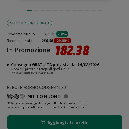
SCONTO RICONDIZIONATI
Prodotto Nuovo
289.49
-10%
Ricondizionato
Prezzo ridotto da
a
-29.99%
260.54
182.38
In Promozione
Consegna GRATUITA prevista dal 14/08/2026
Nota sul prezzo e tempi di spedizione
IVA ed Eco-contributo RAEE incluse
ELECTR FORNO CODGH44TX0
MOLTO BUONO
R
: Confezione non originale integra
B
: Estetica prodotto ottima
O
: Accessori principali presenti
N
: Prodotto funzionante
Aggiungi al carrello