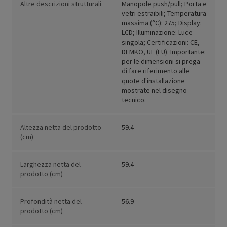
Altre descrizioni strutturali
Manopole push/pull; Porta e
vetri estraibili; Temperatura
massima (°C): 275; Display:
LCD; Illuminazione: Luce
singola; Certificazioni: CE,
DEMKO, UL (EU). Importante:
per le dimensioni si prega
di fare riferimento alle
quote d'installazione
mostrate nel disegno
tecnico.
Altezza netta del prodotto
59.4
(cm)
Larghezza netta del
59.4
prodotto (cm)
Profondità netta del
56.9
prodotto (cm)