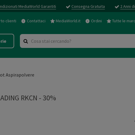
ndizionati MediaWorld Garantiti
Consegna Gratuita
2 Anni d
o clienti
Contattaci
MediaWorld.it
Ordini
Tutte le mar
rie
ot Aspirapolvere
ADING RKCN - 30%