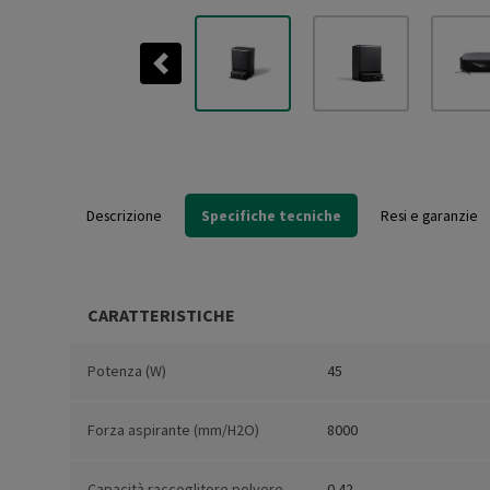
Previous
Descrizione
Specifiche tecniche
Resi e garanzie
CARATTERISTICHE
Potenza (W)
45
Forza aspirante (mm/H2O)
8000
Capacità raccoglitore polvere
0.42