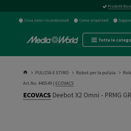
Prodotti Rico
Cosa sono i ricondizionati
Come acquistarli
Support
Tutte le catego
PULIZIA E STIRO
Robot per la pulizia
Rob
Art.No. 440549 |
ECOVACS
ECOVACS
Deebot X2 Omni
-
PRMG GR