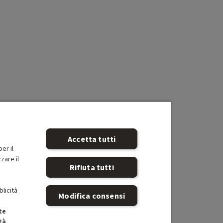
rueMapping 3.0; Modalità Pet-friendly; Assistente vocale
Accetta tutti
er il
zare il
Rifiuta tutti
blicità
Modifica consensi
te
tà