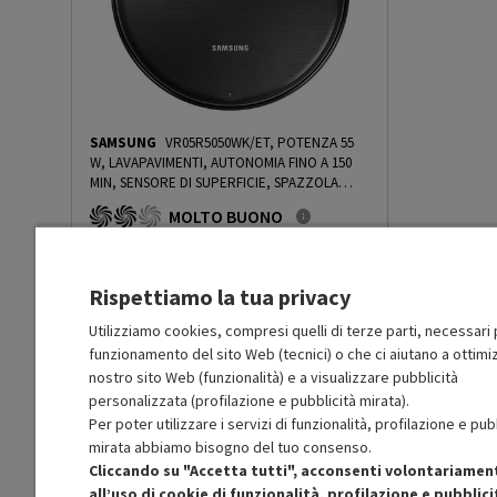
Timer programmabile
Sì
Filtro HEPA
No
Filtro lavabile rimovibile
Sì
SAMSUNG
VR05R5050WK/ET, POTENZA 55
W, LAVAPAVIMENTI, AUTONOMIA FINO A 150
Altre funzioni
Tecnologia AIVI 3D 2.0; T
MIN, SENSORE DI SUPERFICIE, SPAZZOLA
LATERALE, BASE DI CARICA - PRMG GRADING
YIKO 2.0.
MOLTO BUONO
OOBN - 10%
-
PRMG GRADING OOBN - 10%
O
: Confezione originale integra
O
: Accessori principali presenti
Spazzola laterale
Sì
B
: Estetica prodotto ottima
Rispettiamo la tua privacy
N
: Prodotto funzionante
Base di ricarica
Sì
Prodotto Nuovo
449.00
-10%
Utilizziamo cookies, compresi quelli di terze parti, necessari p
funzionamento del sito Web (tecnici) o che ci aiutano a ottimiz
Prezzo ridotto da
a
Ricondizionato
404.10
-50%
202.05
nostro sito Web (funzionalità) e a visualizzare pubblicità
Tipo di batteria
Li-ion 6400 mAh
In Promozione
personalizzata (profilazione e pubblicità mirata).
Per poter utilizzare i servizi di funzionalità, profilazione e pub
Aggiungi al carrello
Diametro (cm)
32
mirata abbiamo bisogno del tuo consenso.
Cliccando su "Accetta tutti", acconsenti volontariamen
all’uso di cookie di funzionalità, profilazione e pubblici