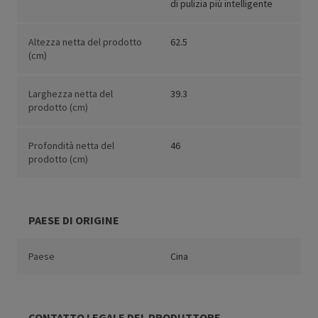
di pulizia più intelligente
Altezza netta del prodotto
62.5
(cm)
Larghezza netta del
39.3
prodotto (cm)
Profondità netta del
46
prodotto (cm)
PAESE DI ORIGINE
Paese
Cina
CONTATTO LEGALE DEL PRODUTTORE