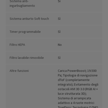
Sistema anti-
Sì
ingarbugliamento
Sistema antiurto Soft touch
Sì
Timer programmabile
Sì
Filtro HEPA
No
Filtro lavabile rimovibile
Sì
Altre funzioni
Carica PowerBoost; 19.500
Pa; Tipologia di navigazione
dToF (completamente
integrato); Evitamento degli
ostacoli AIVI 3D 3.0 (RGB AI +
luce strutturata 3D);
Sistema di arrampicata
adattivo a 4 ruote motrici
TruePass; Tecnologia OZMO