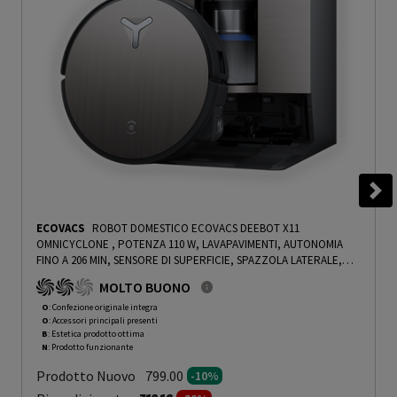
ECOVACS
ROBOT DOMESTICO ECOVACS DEEBOT X11
OMNICYCLONE , POTENZA 110 W, LAVAPAVIMENTI, AUTONOMIA
FINO A 206 MIN, SENSORE DI SUPERFICIE, SPAZZOLA LATERALE,
BASE DI CARICA, NERO - PRMG GRADING OOBN - 10%
-
PRMG
MOLTO BUONO
GRADING OOBN - 10%
O
: Confezione originale integra
O
: Accessori principali presenti
B
: Estetica prodotto ottima
N
: Prodotto funzionante
Prodotto Nuovo
799.00
-10%