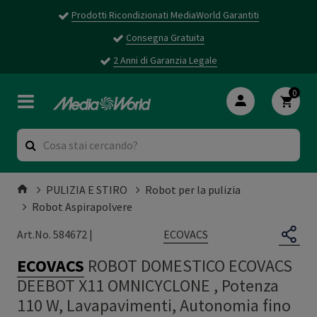
Prodotti Ricondizionati MediaWorld Garantiti
Consegna Gratuita
2 Anni di Garanzia Legale
0
PULIZIA E STIRO
Robot per la pulizia
Robot Aspirapolvere
ECOVACS
Art.No. 584672 |
ECOVACS
ROBOT DOMESTICO ECOVACS
DEEBOT X11 OMNICYCLONE , Potenza
110 W, Lavapavimenti, Autonomia fino