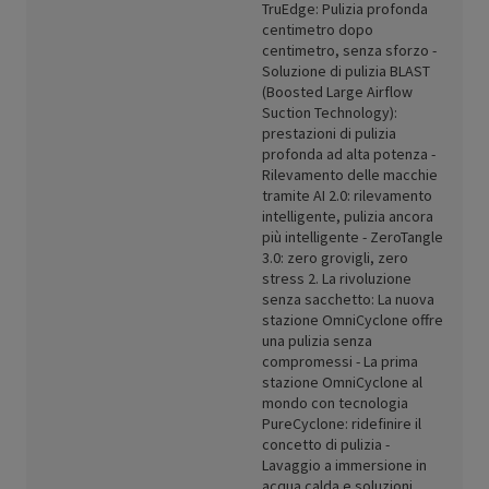
TruEdge: Pulizia profonda
centimetro dopo
centimetro, senza sforzo -
Soluzione di pulizia BLAST
(Boosted Large Airflow
Suction Technology):
prestazioni di pulizia
profonda ad alta potenza -
Rilevamento delle macchie
tramite AI 2.0: rilevamento
intelligente, pulizia ancora
più intelligente - ZeroTangle
3.0: zero grovigli, zero
stress 2. La rivoluzione
senza sacchetto: La nuova
stazione OmniCyclone offre
una pulizia senza
compromessi - La prima
stazione OmniCyclone al
mondo con tecnologia
PureCyclone: ridefinire il
concetto di pulizia -
Lavaggio a immersione in
acqua calda e soluzioni