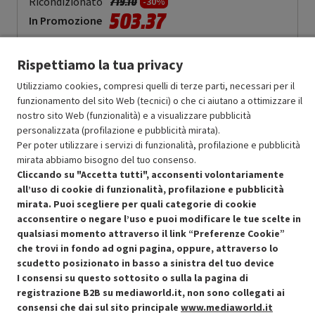
Prezzo ridotto da
a
Ricondizionato
719.10
-30%
503.37
In Promozione
Aggiungi al carrello
Rispettiamo la tua privacy
Utilizziamo cookies, compresi quelli di terze parti, necessari per il
funzionamento del sito Web (tecnici) o che ci aiutano a ottimizzare il
SCONTO RICONDIZIONATI
nostro sito Web (funzionalità) e a visualizzare pubblicità
Approfitta dello sconto del 30% sul prodotto ricondizionato.
personalizzata (profilazione e pubblicità mirata).
Per poter utilizzare i servizi di funzionalità, profilazione e pubblicità
mirata abbiamo bisogno del tuo consenso.
Cliccando su "Accetta tutti", acconsenti volontariamente
all’uso di cookie di funzionalità, profilazione e pubblicità
mirata. Puoi scegliere per quali categorie di cookie
acconsentire o negare l’uso e puoi modificare le tue scelte in
Condizioni generali di vendita
Recedere dal contratto qui
qualsiasi momento attraverso il link “Preferenze Cookie”
che trovi in fondo ad ogni pagina, oppure, attraverso lo
Cookie Policy
scudetto posizionato in basso a sinistra del tuo device
I consensi su questo sottosito o sulla la pagina di
Preferenze cookie
registrazione B2B su mediaworld.it, non sono collegati ai
consensi che dai sul sito principale
www.mediaworld.it