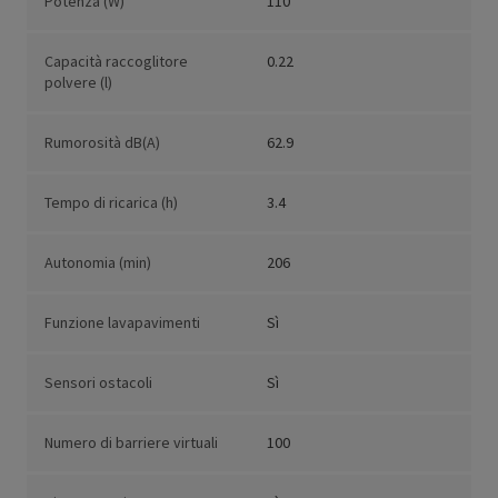
Potenza (W)
110
Capacità raccoglitore
0.22
polvere (l)
Rumorosità dB(A)
62.9
Tempo di ricarica (h)
3.4
Autonomia (min)
206
Funzione lavapavimenti
Sì
Sensori ostacoli
Sì
Numero di barriere virtuali
100