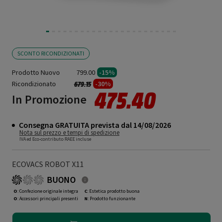
SCONTO RICONDIZIONATI
Prodotto Nuovo
799.00
-15%
Ricondizionato
Prezzo ridotto da
a
-30%
679.15
475.40
In Promozione
Consegna GRATUITA prevista dal 14/08/2026
Nota sul prezzo e tempi di spedizione
IVA ed Eco-contributo RAEE incluse
ECOVACS ROBOT X11
BUONO
O
: Confezione originale integra
C
: Estetica prodotto buona
O
: Accessori principali presenti
N
: Prodotto funzionante