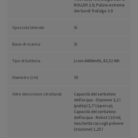
ROLLER 2.0; Pulizia estrema
dei bordi TruEdge 3.0
Spazzola laterale
Sì
Base di ricarica
Sì
Tipo di batteria
Li-ion 6400mAh, 83,52 Wh
Diametro (cm)
35
Altre descrizioni strutturali
Capacità del serbatoio
dell'acqua - Stazione 3,2 l
(pulita)/2,7 l (sporca);
Capacità del serbatoio
dell'acqua - Robot 110 ml;
Vaschetta raccogli polvere
(stazione) 1,25 l