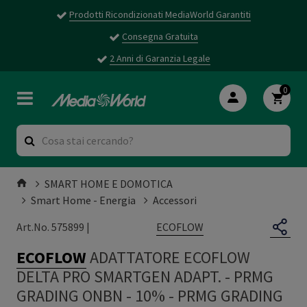
Prodotti Ricondizionati MediaWorld Garantiti
Consegna Gratuita
2 Anni di Garanzia Legale
0
SMART HOME E DOMOTICA
Smart Home - Energia
Accessori
ECOFLOW
Art.No. 575899 |
ECOFLOW
ADATTATORE ECOFLOW
DELTA PRO SMARTGEN ADAPT. - PRMG
GRADING ONBN - 10%
-
PRMG GRADING