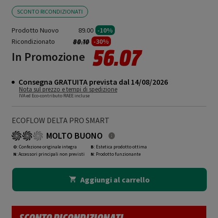
SCONTO RICONDIZIONATI
Prodotto Nuovo
89.00
-10%
Ricondizionato
Prezzo ridotto da
a
-30%
80.10
56.07
In Promozione
Consegna GRATUITA prevista dal 14/08/2026
Nota sul prezzo e tempi di spedizione
IVA ed Eco-contributo RAEE incluse
ECOFLOW DELTA PRO SMART
MOLTO BUONO
O
: Confezione originale integra
B
: Estetica prodotto ottima
N
: Accessori principali non previsti
N
: Prodotto funzionante
Aggiungi al carrello
SCONTO RICONDIZIONATI