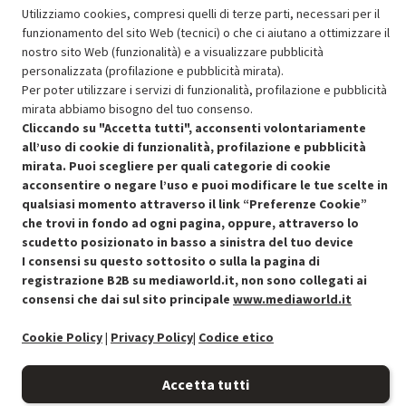
Aggiungi al carrello
Utilizziamo cookies, compresi quelli di terze parti, necessari per il
funzionamento del sito Web (tecnici) o che ci aiutano a ottimizzare il
nostro sito Web (funzionalità) e a visualizzare pubblicità
SCONTO RICONDIZIONATI
personalizzata (profilazione e pubblicità mirata).
Per poter utilizzare i servizi di funzionalità, profilazione e pubblicità
Approfitta dello sconto del 50% sul prodotto ricondizionato.
mirata abbiamo bisogno del tuo consenso.
Cliccando su "Accetta tutti", acconsenti volontariamente
all’uso di cookie di funzionalità, profilazione e pubblicità
mirata. Puoi scegliere per quali categorie di cookie
acconsentire o negare l’uso e puoi modificare le tue scelte in
qualsiasi momento attraverso il link “Preferenze Cookie”
Condizioni generali di vendita
Recedere dal contratto qui
che trovi in fondo ad ogni pagina, oppure, attraverso lo
scudetto posizionato in basso a sinistra del tuo device
Cookie Policy
I consensi su questo sottosito o sulla la pagina di
registrazione B2B su mediaworld.it, non sono collegati ai
consensi che dai sul sito principale
www.mediaworld.it
Preferenze cookie
Cookie Policy
|
Privacy Policy
|
Codice etico
Informativa privacy
Accetta tutti
Accessibilità