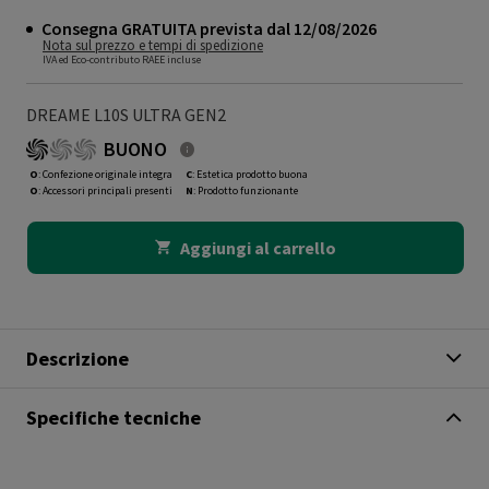
Consegna GRATUITA prevista dal 12/08/2026
Nota sul prezzo e tempi di spedizione
IVA ed Eco-contributo RAEE incluse
DREAME L10S ULTRA GEN2
BUONO
O
: Confezione originale integra
C
: Estetica prodotto buona
O
: Accessori principali presenti
N
: Prodotto funzionante
Aggiungi al carrello
Descrizione
Specifiche tecniche