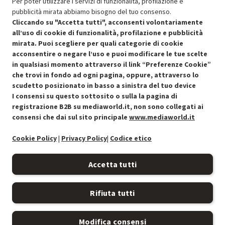
404.10
Per poter utilizzare i servizi di funzionalità, profilazione e
pubblicità mirata abbiamo bisogno del tuo consenso.
Cliccando su "Accetta tutti", acconsenti volontariamente
Aggiungi al carrello
all’uso di cookie di funzionalità, profilazione e pubblicità
mirata. Puoi scegliere per quali categorie di cookie
acconsentire o negare l’uso e puoi modificare le tue scelte
in qualsiasi momento attraverso il link “Preferenze Cookie”
che trovi in fondo ad ogni pagina, oppure, attraverso lo
scudetto posizionato in basso a sinistra del tuo device
I consensi su questo sottosito o sulla la pagina di
Condizioni generali di vendita
Recedere dal contratto qui
registrazione B2B su mediaworld.it, non sono collegati ai
consensi che dai sul sito principale
www.mediaworld.it
Cookie Policy
Cookie Policy
|
Privacy Policy
|
Codice etico
Preferenze cookie
Accetta tutti
Informativa privacy
Rifiuta tutti
Accessibilità
Modifica consensi