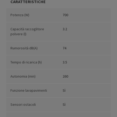
CARATTERISTICHE
Potenza (W)
700
Capacità raccoglitore
3.2
polvere (l)
Rumorosità dB(A)
74
Tempo di ricarica (h)
3.5
Autonomia (min)
260
Funzione lavapavimenti
Sì
Sensori ostacoli
Sì