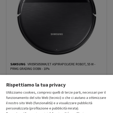
SAMSUNG
VR05R5050WK/ET ASPIRAPOLVERE ROBOT, 55 W
-
PRMG GRADING OOBN - 10%
MOLTO BUONO
Rispettiamo la tua privacy
O
: Confezione originale integra
O
: Accessori principali presenti
Utilizziamo cookies, compresi quelli di terze parti, necessari per il
B
: Estetica prodotto ottima
funzionamento del sito Web (tecnici) o che ci aiutano a ottimizzare
N
: Prodotto funzionante
il nostro sito Web (funzionalità) e a visualizzare pubblicità
Prodotto Nuovo
449.00
-10%
personalizzata (profilazione e pubblicità mirata).
Ricondizionato