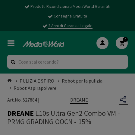
Prodotti Ricondizionati MediaWorld Garantiti
Consegna Gratuita
2 Anni di Garanzia Legale
0
PULIZIA E STIRO
Robot per la pulizia
Robot Aspirapolvere
DREAME
Art.No. 527884 |
DREAME
L10s Ultra Gen2 Combo VM
-
PRMG GRADING OOCN - 15%