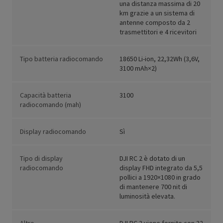
una distanza massima di 20
km grazie a un sistema di
antenne composto da 2
trasmettitori e 4 ricevitori
Tipo batteria radiocomando
18650 Li-ion, 22,32Wh (3,6V,
3100 mAh×2)
Capacità batteria
3100
radiocomando (mah)
Display radiocomando
Sì
Tipo di display
DJI RC 2 è dotato di un
radiocomando
display FHD integrato da 5,5
pollici a 1920×1080 in grado
di mantenere 700 nit di
luminosità elevata.