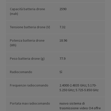
Capacità batteria drone
2590
(mah)
Tensione batteria drone (V)
7.32
Potenza batteria drone
18.96
(Wh)
Peso batteria drone (g)
77.9
Radiocomando
Sì
Frequenze radiocomando
2.4000-2.4835 GHz; 5.170-
5.250 GHz; 5.725-5.850 GHz
Portata max radiocomando
nuovo sistema di
trasmissione video O4 offre