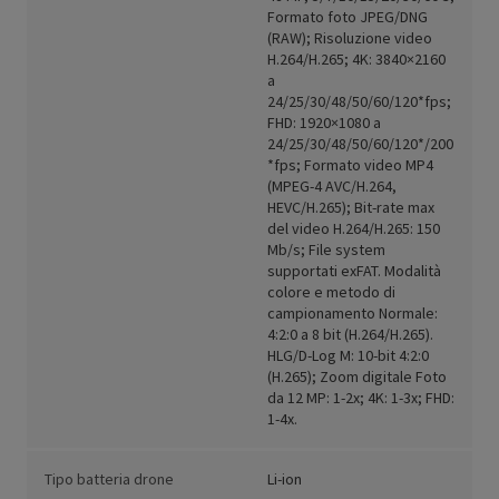
Formato foto JPEG/DNG
(RAW); Risoluzione video
H.264/H.265; 4K: 3840×2160
a
24/25/30/48/50/60/120*fps;
FHD: 1920×1080 a
24/25/30/48/50/60/120*/200
*fps; Formato video MP4
(MPEG-4 AVC/H.264,
HEVC/H.265); Bit-rate max
del video H.264/H.265: 150
Mb/s; File system
supportati exFAT. Modalità
colore e metodo di
campionamento Normale:
4:2:0 a 8 bit (H.264/H.265).
HLG/D-Log M: 10-bit 4:2:0
(H.265); Zoom digitale Foto
da 12 MP: 1-2x; 4K: 1-3x; FHD:
1-4x.
Tipo batteria drone
Li-ion