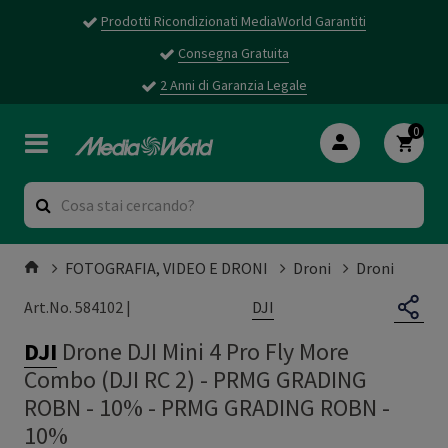
Prodotti Ricondizionati MediaWorld Garantiti
Consegna Gratuita
2 Anni di Garanzia Legale
0
FOTOGRAFIA, VIDEO E DRONI
Droni
Droni
DJI
Art.No. 584102 |
DJI
Drone DJI Mini 4 Pro Fly More
Combo (DJI RC 2) - PRMG GRADING
ROBN - 10%
-
PRMG GRADING ROBN -
10%