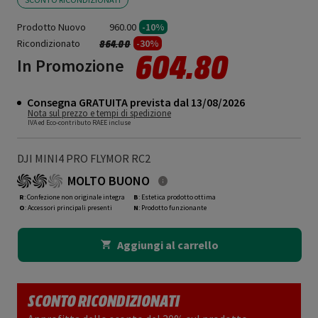
Prodotto Nuovo
960.00
-10%
Ricondizionato
Prezzo ridotto da
a
-30%
864.00
604.80
In Promozione
Consegna GRATUITA prevista dal 13/08/2026
Nota sul prezzo e tempi di spedizione
IVA ed Eco-contributo RAEE incluse
DJI MINI4 PRO FLYMOR RC2
MOLTO BUONO
R
: Confezione non originale integra
B
: Estetica prodotto ottima
O
: Accessori principali presenti
N
: Prodotto funzionante
Aggiungi al carrello
SCONTO RICONDIZIONATI