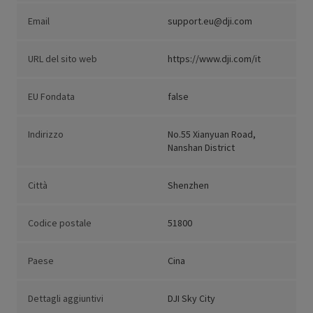
Email
support.eu@dji.com
URL del sito web
https://www.dji.com/it
EU Fondata
false
Indirizzo
No.55 Xianyuan Road,
Nanshan District
Città
Shenzhen
Codice postale
51800
Paese
Cina
Dettagli aggiuntivi
DJI Sky City