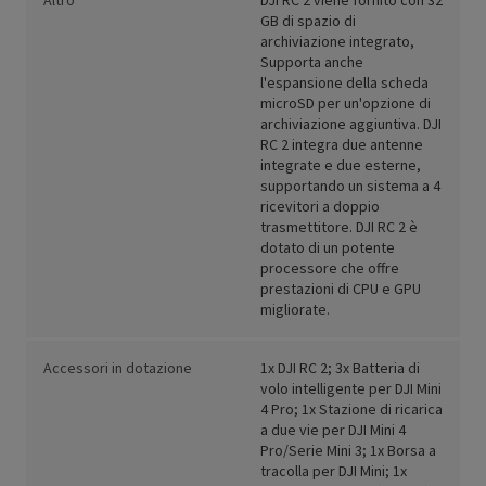
Altro
DJI RC 2 viene fornito con 32
GB di spazio di
archiviazione integrato,
Supporta anche
l'espansione della scheda
microSD per un'opzione di
archiviazione aggiuntiva. DJI
RC 2 integra due antenne
integrate e due esterne,
supportando un sistema a 4
ricevitori a doppio
trasmettitore. DJI RC 2 è
dotato di un potente
processore che offre
prestazioni di CPU e GPU
migliorate.
Accessori in dotazione
1x DJI RC 2; 3x Batteria di
volo intelligente per DJI Mini
4 Pro; 1x Stazione di ricarica
a due vie per DJI Mini 4
Pro/Serie Mini 3; 1x Borsa a
tracolla per DJI Mini; 1x