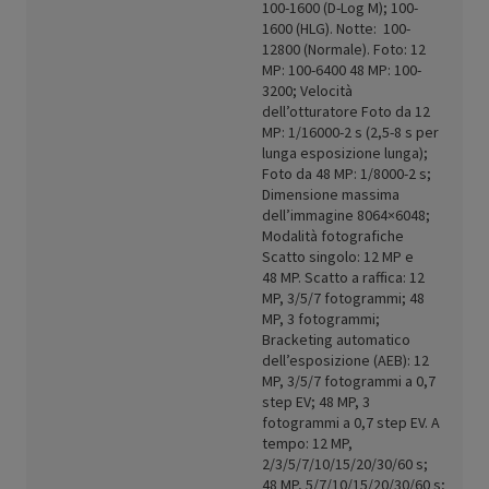
100-1600 (D-Log M); 100-
1600 (HLG). Notte: 100-
12800 (Normale). Foto: 12
MP: 100-6400 48 MP: 100-
3200; Velocità
dell’otturatore Foto da 12
MP: 1/16000-2 s (2,5-8 s per
lunga esposizione lunga);
Foto da 48 MP: 1/8000-2 s;
Dimensione massima
dell’immagine 8064×6048;
Modalità fotografiche
Scatto singolo: 12 MP e
48 MP. Scatto a raffica: 12
MP, 3/5/7 fotogrammi; 48
MP, 3 fotogrammi;
Bracketing automatico
dell’esposizione (AEB): 12
MP, 3/5/7 fotogrammi a 0,7
step EV; 48 MP, 3
fotogrammi a 0,7 step EV. A
tempo: 12 MP,
2/3/5/7/10/15/20/30/60 s;
48 MP, 5/7/10/15/20/30/60 s;