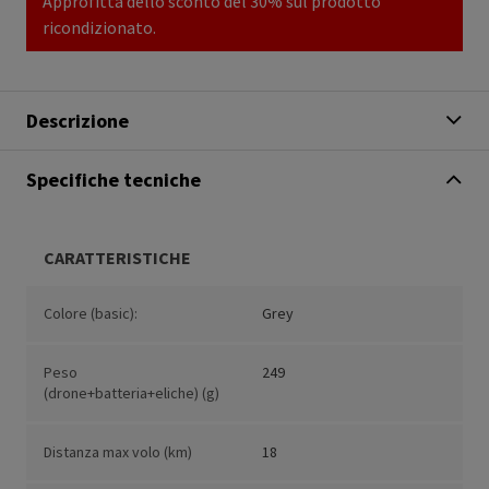
Approfitta dello sconto del 30% sul prodotto
ricondizionato.
Descrizione
Specifiche tecniche
CARATTERISTICHE
Colore (basic):
Grey
Peso
249
(drone+batteria+eliche) (g)
Distanza max volo (km)
18