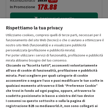
Prezzo ridotto da
a
Ricondizionato
255.55
-30%
178.88
In Promozione
Aggiungi al carrello
Rispettiamo la tua privacy
Utilizziamo cookies, compresi quelli di terze parti, necessari per il
SCONTO RICONDIZIONATI
funzionamento del sito Web (tecnici) o che ci aiutano a ottimizzare il
Approfitta dello sconto del 30% sul prodotto ricondizionato.
nostro sito Web (funzionalità) e a visualizzare pubblicità
personalizzata (profilazione e pubblicità mirata).
Per poter utilizzare i servizi di funzionalità, profilazione e pubblicità
mirata abbiamo bisogno del tuo consenso.
Cliccando su "Accetta tutti", acconsenti volontariamente
all’uso di cookie di funzionalità, profilazione e pubblicità
Condizioni generali di vendita
mirata. Puoi scegliere per quali categorie di cookie
Recedere dal contratto qui
acconsentire o negare l’uso e puoi modificare le tue scelte in
qualsiasi momento attraverso il link “Preferenze Cookie”
Cookie Policy
che trovi in fondo ad ogni pagina, oppure, attraverso lo
scudetto posizionato in basso a sinistra del tuo device
Preferenze cookie
I consensi su questo sottosito o sulla la pagina di
registrazione B2B su mediaworld.it, non sono collegati ai