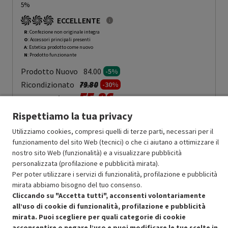
5%
ECCELLENTE
R
: Confezione non originale integra
O
: Accessori principali presenti
A
: Estetica prodotto come nuovo
N
: Prodotto funzionante
Prodotto Nuovo
84.00
-5%
Prezzo ridotto da
a
Ricondizionato
79.80
-30%
55.86
In Promozione
Rispettiamo la tua privacy
Aggiungi al carrello
Utilizziamo cookies, compresi quelli di terze parti, necessari per il
funzionamento del sito Web (tecnici) o che ci aiutano a ottimizzare il
nostro sito Web (funzionalità) e a visualizzare pubblicità
SCONTO RICONDIZIONATI
personalizzata (profilazione e pubblicità mirata).
Approfitta dello sconto del 30% sul prodotto ricondizionato.
Per poter utilizzare i servizi di funzionalità, profilazione e pubblicità
mirata abbiamo bisogno del tuo consenso.
Cliccando su "Accetta tutti", acconsenti volontariamente
all’uso di cookie di funzionalità, profilazione e pubblicità
mirata. Puoi scegliere per quali categorie di cookie
acconsentire o negare l’uso e puoi modificare le tue scelte in