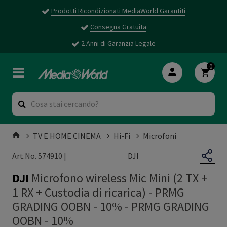
Prodotti Ricondizionati MediaWorld Garantiti
Consegna Gratuita
2 Anni di Garanzia Legale
0
TV E HOME CINEMA
Hi-Fi
Microfoni
DJI
Art.No. 574910 |
DJI
Microfono wireless Mic Mini (2 TX +
1 RX + Custodia di ricarica) - PRMG
GRADING OOBN - 10%
-
PRMG GRADING
OOBN - 10%