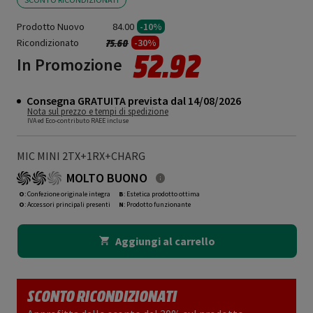
Prodotto Nuovo
84.00
-10%
Ricondizionato
Prezzo ridotto da
a
-30%
75.60
52.92
In Promozione
Consegna GRATUITA prevista dal 14/08/2026
Nota sul prezzo e tempi di spedizione
IVA ed Eco-contributo RAEE incluse
MIC MINI 2TX+1RX+CHARG
MOLTO BUONO
O
: Confezione originale integra
B
: Estetica prodotto ottima
O
: Accessori principali presenti
N
: Prodotto funzionante
Aggiungi al carrello
SCONTO RICONDIZIONATI