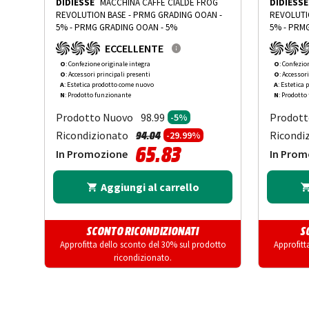
DIDIESSE
MACCHINA CAFFÈ CIALDE FROG
DIDIESSE
Utilizzo cialde
Sì
REVOLUTION BASE - PRMG GRADING OOAN -
REVOLUTION BASE - PR
5%
-
PRMG GRADING OOAN - 5%
5%
-
PRMG
ECCELLENTE
Utilizzo capsule
No
O
: Confezione originale integra
O
: Confezio
O
: Accessori principali presenti
O
: Accessor
A
: Estetica prodotto come nuovo
A
: Estetica
Serbatoio acqua removibile
No
N
: Prodotto funzionante
N
: Prodotto
Prodotto Nuovo
Prodott
98.99
-5%
Macina caffè incorporato
No
Prezzo ridotto da
a
Ricondizionato
Ricondi
94.04
-29.99%
65.83
In Promozione
In Prom
Cassetto raccogli fondi
No
Aggiungi al carrello
Cappuccinatore
No
SCONTO RICONDIZIONATI
S
Pannarello
No
Approfitta dello sconto del 30% sul prodotto
Approfitt
ricondizionato.
Spegnimento automatico:
No