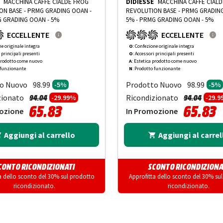
MACCHINA CAFFÈ CIALDE FROG
DIDIESSE
MACCHINA CAFFÈ CIAL
MG GRADING OOAN -
REVOLUTION BASE - PRMG GRADING OOAN -
 GRADING OOAN - 5%
5%
-
PRMG GRADING OOAN - 5%
ECCELLENTE
ECCELLENTE
ne originale integra
O
: Confezione originale integra
i principali presenti
O
: Accessori principali presenti
 prodotto come nuovo
A
: Estetica prodotto come nuovo
 funzionante
N
: Prodotto funzionante
o Nuovo
Prodotto Nuovo
98.99
98.99
-5%
-5%
Prezzo ridotto da
a
Prezzo ridot
a
zionato
Ricondizionato
94.04
94.04
-29.99%
-29.
65.83
65.83
ozione
In Promozione
Aggiungi al carrello
Aggiungi al carrel
CONTO RICONDIZIONATI
SCONTO RICONDIZIONA
a dello sconto del 30% sul prodotto
Approfitta dello sconto del 30% su
ricondizionato.
ricondizionato.