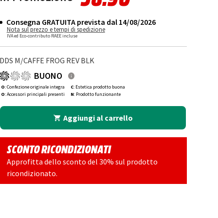
Consegna GRATUITA prevista dal 14/08/2026
Nota sul prezzo e tempi di spedizione
IVA ed Eco-contributo RAEE incluse
DDS M/CAFFE FROG REV BLK
BUONO
O
: Confezione originale integra
C
: Estetica prodotto buona
O
: Accessori principali presenti
N
: Prodotto funzionante
Aggiungi al carrello
SCONTO RICONDIZIONATI
Approfitta dello sconto del 30% sul prodotto
ricondizionato.