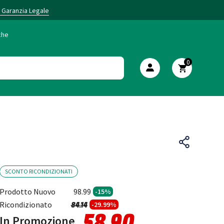
i Garanzia Legale
che
0
SCONTO RICONDIZIONATI
Prodotto Nuovo
98.99
-15%
Prezzo ridotto da
a
Ricondizionato
84.14
-29.99%
58.90
In Promozione