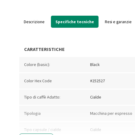
Descrizione
Specifiche tecniche
Resi e garanzie
CARATTERISTICHE
Colore (basic):
Black
Color Hex Code
#252527
Tipo di caffè Adatto:
Cialde
Tipologia
Macchina per espresso
Tipo capsule / cialde
Cialde