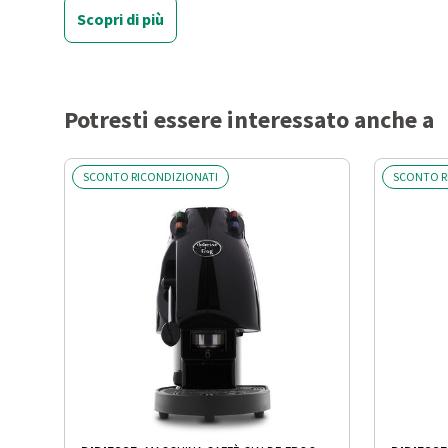
Scopri di più
Dimensione cialde (mm)
44
Numero di tazze
1
Potresti essere interessato anche a
Potenza (W)
650
SCONTO RICONDIZIONATI
SCONTO R
Pressione (bar)
15
Capacità serbatoio acqua (l)
2
Display LCD
No
Regolazione macinatura
No
Espulsione automatica capsule
No