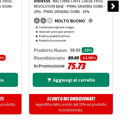
DE FROG
DIDIESSE
MACCHINA CAFFÈ CIALDE FROG
DID
REVOLUTION BASE - PRMG GRADING OOBN -
REV
10%
-
PRMG GRADING OOBN - 10%
10%
MOLTO BUONO
O
: Confezione originale integra
R
: 
O
: Accessori principali presenti
O
: 
B
: Estetica prodotto ottima
B
: 
N
: Prodotto funzionante
N
: 
Prodotto Nuovo
Pr
98.99
-10%
to da
Prezzo ridotto da
a
Ricondizionato
Ric
89.09
99%
-14.99%
75.73
In Promozione
In
lo
Aggiungi al carrello
TI
SCONTO RICONDIZIONATI
l prodotto
Approfitta dello sconto del 15% sul prodotto
App
ricondizionato.