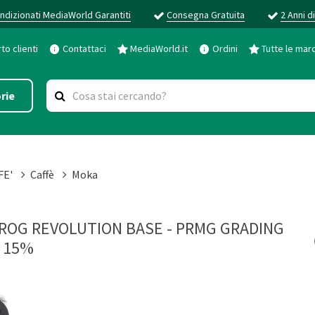
ndizionati MediaWorld Garantiti
Consegna Gratuita
2 Anni d
o clienti
Contattaci
MediaWorld.it
Ordini
Tutte le mar
rie
FE'
Caffè
Moka
FROG REVOLUTION BASE - PRMG GRADING
 15%