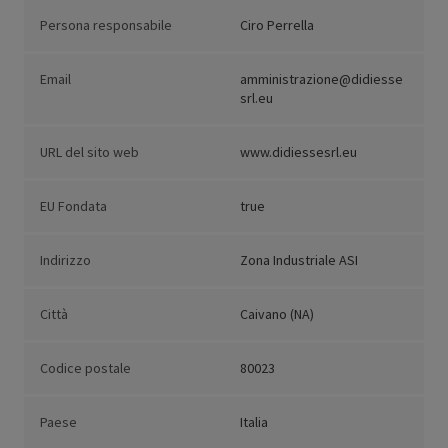
Persona responsabile
Ciro Perrella
Email
amministrazione@didiesse
srl.eu
URL del sito web
www.didiessesrl.eu
EU Fondata
true
Indirizzo
Zona Industriale ASI
Città
Caivano (NA)
Codice postale
80023
Paese
Italia