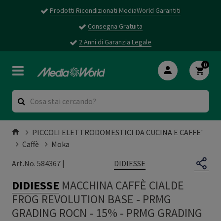
Prodotti Ricondizionati MediaWorld Garantiti
Consegna Gratuita
2 Anni di Garanzia Legale
0
PICCOLI ELETTRODOMESTICI DA CUCINA E CAFFE'
Caffè
Moka
DIDIESSE
Art.No. 584367 |
DIDIESSE
MACCHINA CAFFÈ CIALDE
FROG REVOLUTION BASE - PRMG
GRADING ROCN - 15%
-
PRMG GRADING