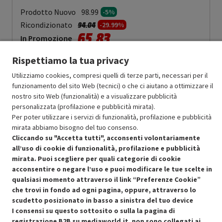
Prodotto Nuovo
98.99
-5%
Prezzo ridotto da
a
Ricondizionato
94.04
-29.99%
65.83
In Promozione
Rispettiamo la tua privacy
Aggiungi al carrello
Utilizziamo cookies, compresi quelli di terze parti, necessari per il
funzionamento del sito Web (tecnici) o che ci aiutano a ottimizzare il
nostro sito Web (funzionalità) e a visualizzare pubblicità
SCONTO RICONDIZIONATI
personalizzata (profilazione e pubblicità mirata).
Approfitta dello sconto del 30% sul prodotto ricondizionato.
Per poter utilizzare i servizi di funzionalità, profilazione e pubblicità
mirata abbiamo bisogno del tuo consenso.
Cliccando su "Accetta tutti", acconsenti volontariamente
all’uso di cookie di funzionalità, profilazione e pubblicità
mirata. Puoi scegliere per quali categorie di cookie
acconsentire o negare l’uso e puoi modificare le tue scelte in
Condizioni generali di vendita
qualsiasi momento attraverso il link “Preferenze Cookie”
Recedere dal contratto qui
che trovi in fondo ad ogni pagina, oppure, attraverso lo
scudetto posizionato in basso a sinistra del tuo device
Cookie Policy
I consensi su questo sottosito o sulla la pagina di
registrazione B2B su mediaworld.it, non sono collegati ai