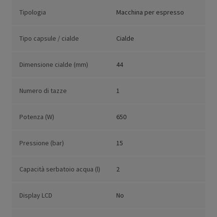
Tipologia
Macchina per espresso
Tipo capsule / cialde
Cialde
Dimensione cialde (mm)
44
Numero di tazze
1
Potenza (W)
650
Pressione (bar)
15
Capacità serbatoio acqua (l)
2
Display LCD
No