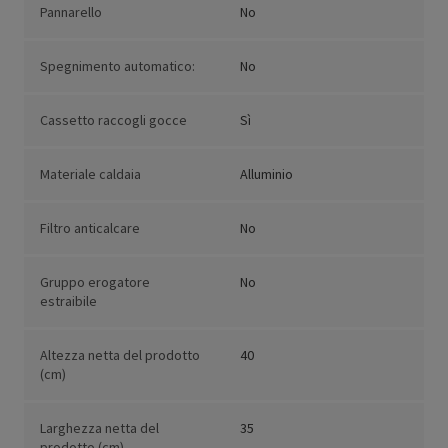
Pannarello
No
Spegnimento automatico:
No
Cassetto raccogli gocce
Sì
Materiale caldaia
Alluminio
Filtro anticalcare
No
Gruppo erogatore
No
estraibile
Altezza netta del prodotto
40
(cm)
Larghezza netta del
35
prodotto (cm)