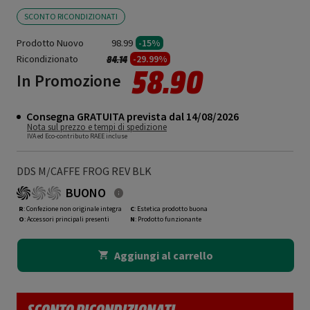
SCONTO RICONDIZIONATI
Prodotto Nuovo
98.99
-15%
Ricondizionato
Prezzo ridotto da
a
-29.99%
84.14
58.90
In Promozione
Consegna GRATUITA prevista dal 14/08/2026
Nota sul prezzo e tempi di spedizione
IVA ed Eco-contributo RAEE incluse
DDS M/CAFFE FROG REV BLK
BUONO
R
: Confezione non originale integra
C
: Estetica prodotto buona
O
: Accessori principali presenti
N
: Prodotto funzionante
Aggiungi al carrello
SCONTO RICONDIZIONATI