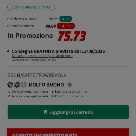
SCONTO RICONDIZIONATI
Prodotto Nuovo
98.99
-10%
Ricondizionato
Prezzo ridotto da
a
-14.99%
89.09
75.73
In Promozione
Consegna GRATUITA prevista dal 13/08/2026
Nota sul prezzo e tempi di spedizione
IVA ed Eco-contributo RAEE incluse
DDS M/CAFFE FROG REV BLK
MOLTO BUONO
O
: Confezione originale integra
B
: Estetica prodotto ottima
O
: Accessori principali presenti
N
: Prodotto funzionante
Aggiungi al carrello
SCONTO RICONDIZIONATI