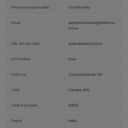
Persona responsabile
Ciro Perrella
Email
amministrazione@didiesse
srl.eu
URL del sito web
www.didiessesrl.eu
EU Fondata
true
Indirizzo
Zona Industriale ASI
Città
Caivano (NA)
Codice postale
80023
Paese
Italia