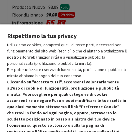
Prodotto Nuovo
98.99
-5%
Prezzo ridotto da
a
Ricondizionato
94.04
-29.99%
65.83
In Promozione
Rispettiamo la tua privacy
Aggiungi al carrello
Utilizziamo cookies, compresi quelli di terze parti, necessari per il
funzionamento del sito Web (tecnici) o che ci aiutano a ottimizzare il
nostro sito Web (funzionalità) e a visualizzare pubblicità
SCONTO RICONDIZIONATI
personalizzata (profilazione e pubblicità mirata).
Approfitta dello sconto del 30% sul prodotto ricondizionato.
Per poter utilizzare i servizi di funzionalità, profilazione e pubblicità
mirata abbiamo bisogno del tuo consenso.
Cliccando su "Accetta tutti", acconsenti volontariamente
all’uso di cookie di funzionalità, profilazione e pubblicità
mirata. Puoi scegliere per quali categorie di cookie
acconsentire o negare l’uso e puoi modificare le tue scelte in
Condizioni generali di vendita
qualsiasi momento attraverso il link “Preferenze Cookie”
Recedere dal contratto qui
che trovi in fondo ad ogni pagina, oppure, attraverso lo
scudetto posizionato in basso a sinistra del tuo device
Cookie Policy
I consensi su questo sottosito o sulla la pagina di
registrazione B2B su mediaworld.it, non sono collegati ai