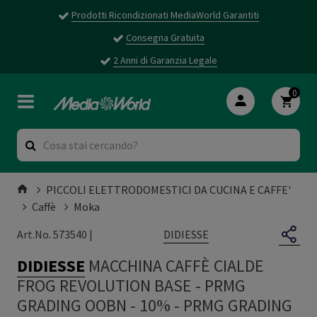
Prodotti Ricondizionati MediaWorld Garantiti
Consegna Gratuita
2 Anni di Garanzia Legale
0
PICCOLI ELETTRODOMESTICI DA CUCINA E CAFFE'
Caffè
Moka
DIDIESSE
Art.No. 573540 |
DIDIESSE
MACCHINA CAFFÈ CIALDE
FROG REVOLUTION BASE - PRMG
GRADING OOBN - 10%
-
PRMG GRADING