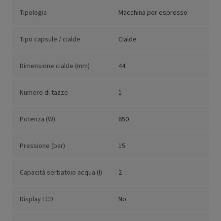
Tipologia
Macchina per espresso
Tipo capsule / cialde
Cialde
Dimensione cialde (mm)
44
Numero di tazze
1
Potenza (W)
650
Pressione (bar)
15
Capacità serbatoio acqua (l)
2
Display LCD
No