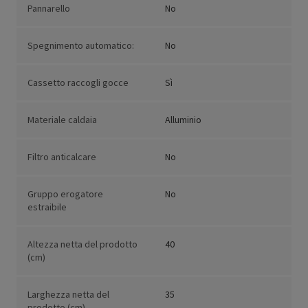
Pannarello
No
Spegnimento automatico:
No
Cassetto raccogli gocce
Sì
Materiale caldaia
Alluminio
Filtro anticalcare
No
Gruppo erogatore
No
estraibile
Altezza netta del prodotto
40
(cm)
Larghezza netta del
35
prodotto (cm)