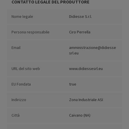
CONTATTO LEGALE DEL PRODUTTORE
Nome legale
Didiesse S.r.l.
Persona responsabile
Ciro Perrella
Email
amministrazione@didiesse
srl.eu
URL del sito web
www.didiessesrl.eu
EU Fondata
true
Indirizzo
Zona Industriale ASI
Città
Caivano (NA)