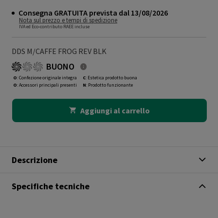
Consegna GRATUITA prevista dal 13/08/2026
Nota sul prezzo e tempi di spedizione
IVA ed Eco-contributo RAEE incluse
DDS M/CAFFE FROG REV BLK
BUONO
O
: Confezione originale integra
C
: Estetica prodotto buona
O
: Accessori principali presenti
N
: Prodotto funzionante
Aggiungi al carrello
Descrizione
Specifiche tecniche