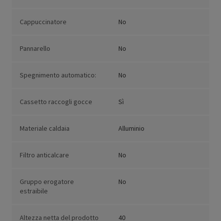
Cappuccinatore
No
Pannarello
No
Spegnimento automatico:
No
Cassetto raccogli gocce
Sì
Materiale caldaia
Alluminio
Filtro anticalcare
No
Gruppo erogatore
No
estraibile
Altezza netta del prodotto
40