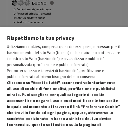
BUONO
O
: Confezione originale integra
O
: Accessori principali presenti
C
: Estetica prodotto buona
N
: Prodotto funzionante
Prodotto Nuovo
98.99
-15%
Rispettiamo la tua privacy
Prezzo ridotto da
a
Ricondizionato
84.14
-29.99%
58.90
In Promozione
Utilizziamo cookies, compresi quelli di terze parti, necessari per il
funzionamento del sito Web (tecnici) o che ci aiutano a ottimizzare
il nostro sito Web (funzionalità) e a visualizzare pubblicità
Aggiungi al carrello
personalizzata (profilazione e pubblicità mirata).
Per poter utilizzare i servizi di funzionalità, profilazione e
pubblicità mirata abbiamo bisogno del tuo consenso.
SCONTO RICONDIZIONATI
Cliccando su "Accetta tutti", acconsenti volontariamente
Approfitta dello sconto del 30% sul prodotto ricondizionato.
all’uso di cookie di funzionalità, profilazione e pubblicità
mirata. Puoi scegliere per quali categorie di cookie
acconsentire o negare l’uso e puoi modificare le tue scelte
in qualsiasi momento attraverso il link “Preferenze Cookie”
che trovi in fondo ad ogni pagina, oppure, attraverso lo
scudetto posizionato in basso a sinistra del tuo device
I consensi su questo sottosito o sulla la pagina di
Condizioni generali di vendita