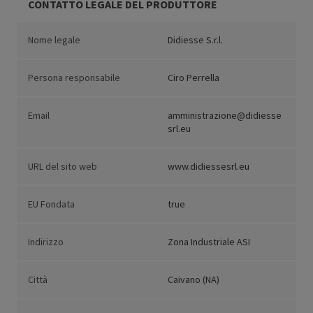
CONTATTO LEGALE DEL PRODUTTORE
Nome legale
Didiesse S.r.l.
Persona responsabile
Ciro Perrella
Email
amministrazione@didiesse
srl.eu
URL del sito web
www.didiessesrl.eu
EU Fondata
true
Indirizzo
Zona Industriale ASI
Città
Caivano (NA)