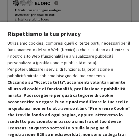
BUONO
GRADING ROCN - 15%
R
: Confezione non originale integra
O
: Accessori principali presenti
C
: Estetica prodotto buona
N
: Prodotto funzionante
Rispettiamo la tua privacy
Prodotto Nuovo
89.99
-15%
Prezzo ridotto da
a
Ricondizionato
76.49
-30%
Utilizziamo cookies, compresi quelli di terze parti, necessari per il
53.54
funzionamento del sito Web (tecnici) o che ci aiutano a ottimizzare
In Promozione
il nostro sito Web (funzionalità) e a visualizzare pubblicità
personalizzata (profilazione e pubblicità mirata).
Aggiungi al carrello
Per poter utilizzare i servizi di funzionalità, profilazione e
pubblicità mirata abbiamo bisogno del tuo consenso.
Cliccando su "Accetta tutti", acconsenti volontariamente
all’uso di cookie di funzionalità, profilazione e pubblicità
SCONTO RICONDIZIONATI
mirata. Puoi scegliere per quali categorie di cookie
Approfitta dello sconto del 30% sul prodotto ricondizionato.
acconsentire o negare l’uso e puoi modificare le tue scelte
in qualsiasi momento attraverso il link “Preferenze Cookie”
che trovi in fondo ad ogni pagina, oppure, attraverso lo
scudetto posizionato in basso a sinistra del tuo device
I consensi su questo sottosito o sulla la pagina di
Condizioni generali di vendita
Recedere dal contratto qui
registrazione B2B su mediaworld.it, non sono collegati ai