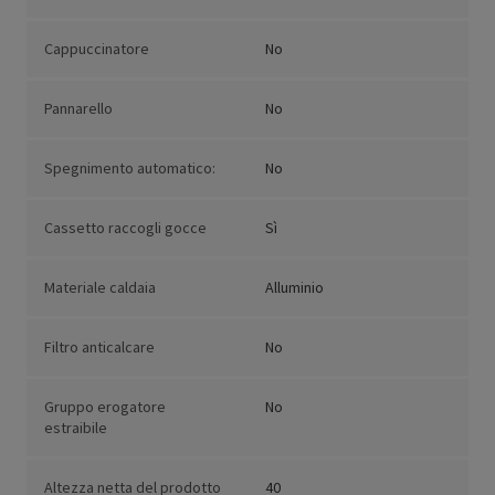
Cappuccinatore
No
Pannarello
No
Spegnimento automatico:
No
Cassetto raccogli gocce
Sì
Materiale caldaia
Alluminio
Filtro anticalcare
No
Gruppo erogatore
No
estraibile
Altezza netta del prodotto
40