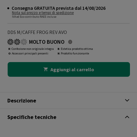
Consegna GRATUITA prevista dal 14/08/2026
Nota sul prezzo e tempi di spedizione
IVA ed Eco-contributo RAEE incluse
DDS M/CAFFE FROG REV AVO
MOLTO BUONO
R
: Confezione non originale integra
B
: Estetica prodotto ottima
O
: Accessori principali presenti
N
: Prodotto funzionante
Aggiungi al carrello
Descrizione
Specifiche tecniche