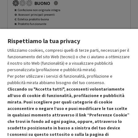
BUONO
R
: Confezione non originale integra
O
: Accessori principali presenti
C
: Estetica prodotto buona
N
: Prodotto funzionante
Prodotto Nuovo
99.99
-15%
Rispettiamo la tua privacy
Prezzo ridotto da
a
Ricondizionato
84.99
-50%
42.49
In Promozione
Utilizziamo cookies, compresi quelli di terze parti, necessari per il
funzionamento del sito Web (tecnici) o che ci aiutano a ottimizzare
il nostro sito Web (funzionalità) e a visualizzare pubblicità
Aggiungi al carrello
personalizzata (profilazione e pubblicità mirata).
Per poter utilizzare i servizi di funzionalità, profilazione e
pubblicità mirata abbiamo bisogno del tuo consenso.
SCONTO RICONDIZIONATI
Cliccando su "Accetta tutti", acconsenti volontariamente
Approfitta dello sconto del 50% sul prodotto ricondizionato.
all’uso di cookie di funzionalità, profilazione e pubblicità
mirata. Puoi scegliere per quali categorie di cookie
acconsentire o negare l’uso e puoi modificare le tue scelte
in qualsiasi momento attraverso il link “Preferenze Cookie”
che trovi in fondo ad ogni pagina, oppure, attraverso lo
scudetto posizionato in basso a sinistra del tuo device
I consensi su questo sottosito o sulla la pagina di
Condizioni generali di vendita