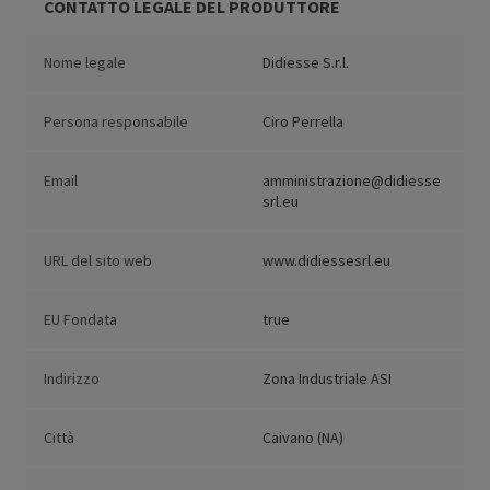
CONTATTO LEGALE DEL PRODUTTORE
Nome legale
Didiesse S.r.l.
Persona responsabile
Ciro Perrella
Email
amministrazione@didiesse
srl.eu
URL del sito web
www.didiessesrl.eu
EU Fondata
true
Indirizzo
Zona Industriale ASI
Città
Caivano (NA)