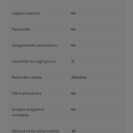
Cappuccinatore
No
Pannarello
No
Spegnimento automatico:
No
Cassetto raccogli gocce
Sì
Materiale caldaia
Alluminio
Filtro anticalcare
No
Gruppo erogatore
No
estraibile
Altezza netta del prodotto
40