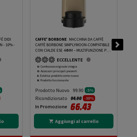
É DIDI
CAFFE' BORBONE
MACCHINA DA CAFFÈ
DID
N - 10%
-
CAFFÈ BORBONE SIMPLYMOON-COMPATIBILE
REV
CON CIALDE ESE 44MM – MULTIFUNZIONE PER
14.
ESPRESSO, INFUSI E BEVANDE CALDE,
ECCELLENTE
PRESSIONE 15 BAR, SERBATOIO 0.9L-SABBIA -
PRMG GRADING OOAN - 5%
-
PRMG GRADING
O
: Confezione originale integra
O
: 
O
: Accessori principali presenti
O
: 
OOAN - 5%
A
: Estetica prodotto come nuovo
C
: 
N
: Prodotto funzionante
N
: 
Prodotto Nuovo
Pr
99.90
%
-5%
to da
Prezzo ridotto da
a
Ricondizionato
Ric
94.90
-30%
66.43
In Promozione
In
lo
Aggiungi al carrello