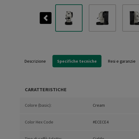
Previous
Descrizione
Specifiche tecniche
Resi e garanzie
CARATTERISTICHE
Colore (basic):
Cream
Color Hex Code
#ECECE4
Tipo di caffè Adatto:
Cialde