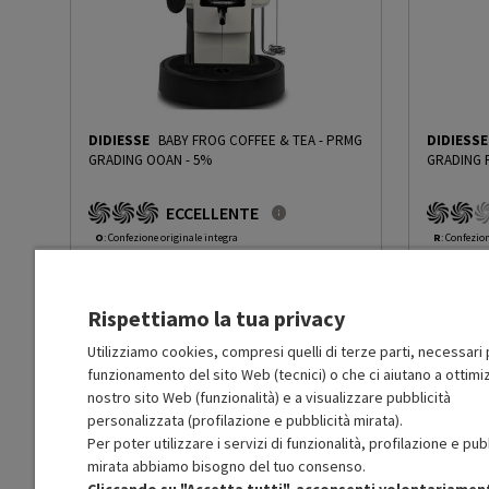
Display LCD
No
Regolazione intensità caffè
No
DIDIESSE
BABY FROG COFFEE & TEA
-
PRMG
DIDIESSE
Regolazione vapore
No
GRADING OOAN - 5%
GRADING 
ECCELLENTE
Regolazione macinatura
No
O
: Confezione originale integra
R
: Confezio
O
: Accessori principali presenti
O
: Accessor
A
: Estetica prodotto come nuovo
B
: Estetica
Dosatore quantità
No
N
: Prodotto funzionante
N
: Prodotto
Rispettiamo la tua privacy
Prodotto Nuovo
Prodott
89.99
-5%
Espulsione automatica capsule
No
Prezzo ridotto da
a
Ricondizionato
Ricondi
85.49
-30%
Utilizziamo cookies, compresi quelli di terze parti, necessari p
59.84
funzionamento del sito Web (tecnici) o che ci aiutano a ottimiz
In Promozione
In Prom
Utilizzo cialde
Sì
nostro sito Web (funzionalità) e a visualizzare pubblicità
personalizzata (profilazione e pubblicità mirata).
Aggiungi al carrello
Per poter utilizzare i servizi di funzionalità, profilazione e pub
Utilizzo capsule
No
mirata abbiamo bisogno del tuo consenso.