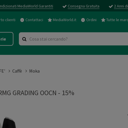
ndizionati MediaWorld Garantiti
Consegna Gratuita
2 Anni d
o clienti
Contattaci
MediaWorld.it
Ordini
Tutte le mar
rie
FE'
Caffè
Moka
RMG GRADING OOCN - 15%