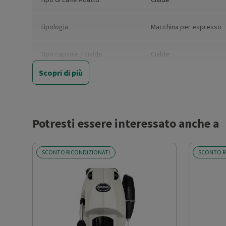
Tipologia
Macchina per espresso
Tipo capsule / cialde
Cialde
Scopri di più
Dimensione cialde (mm)
44
Numero di tazze
1
Potresti essere interessato anche a
Potenza (W)
650
SCONTO RICONDIZIONATI
SCONTO R
Pressione (bar)
15
Capacità serbatoio acqua (l)
1.3
Capacità contenitore caffè (g)
7